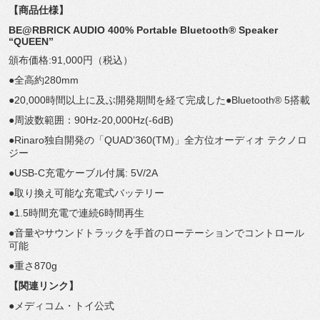
【商品仕様】
BE@RBRICK AUDIO 400% Portable Bluetooth® Speaker
“QUEEN”
頒布価格:91,000円（税込）
●全高約280mm
●20,000時間以上に及ぶ開発期間を経て完成した●
Bluetooth® 5搭載
●周波数範囲：90Hz-20,000Hz(-6dB)
●Rinaro独自開発の「QUAD’360(TM)」
全方位オーディオ テクノロ
ジー
●USB-C充電ケーブル付属: 5V/2A
●取り換え可能な充電式バッテリー
●1.5時間充電で連続6時間再生
●
音量やサウンドトラックを手首のローテーションでコントロール
可
能
●重さ870g
【関連リンク】
●メディコム・トイ公式