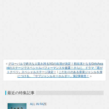
«
グローバルで絶大な人気を誇るXGの出演が決定！初出演となるGirlsAwa
rdのステージでスペシャルパフォーマンスを披露！さらに、ドラマ『君が
トクベツ』スペシャルステージ決定！
|
こだわりのある音楽ジャンルを身
につける。『サブジャンルキーホルダー』第2弾発売！
»
最近の特集記事
ALL iN FAZE