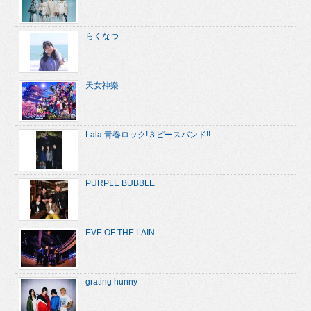
らくなつ
天女神樂
Lala 青春ロック!３ピースバンド!!
PURPLE BUBBLE
EVE OF THE LAIN
grating hunny