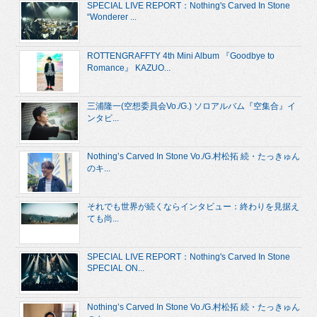
SPECIAL LIVE REPORT：Nothing's Carved In Stone
“Wonderer ...
ROTTENGRAFFTY 4th Mini Album 『Goodbye to
Romance』 KAZUO...
三浦隆一(空想委員会Vo./G.) ソロアルバム『空集合』イ
ンタビ...
Nothing’s Carved In Stone Vo./G.村松拓 続・たっきゅん
のキ...
それでも世界が続くならインタビュー：終わりを見据え
ても尚...
SPECIAL LIVE REPORT：Nothing's Carved In Stone
SPECIAL ON...
Nothing’s Carved In Stone Vo./G.村松拓 続・たっきゅん