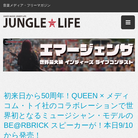
音楽メディア・フリーマガジン
初来日から50周年！QUEEN × メディ
コム・トイ社のコラボレーションで世
界初となるミュージシャン・モデルの
BE@RBRICK スピーカーが！本日9/10
から発売！