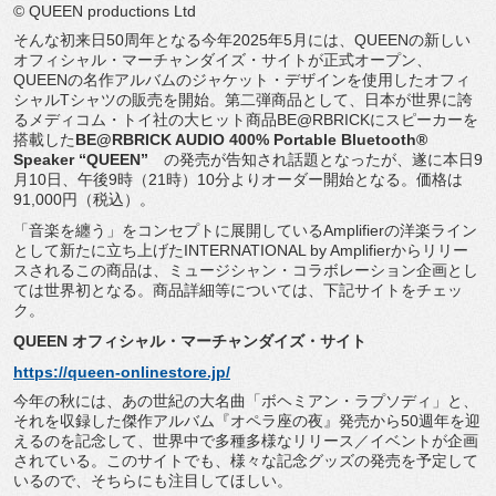
© QUEEN productions Ltd
そんな初来日50周年となる今年2025年5月には、
QUEENの新しい
オフィシャル・マーチャンダイズ・
サイトが正式オープン、
QUEENの名作アルバムのジャケット・
デザインを使用したオフィ
シャルTシャツの販売を開始。
第二弾商品として、日本が世界に誇
るメディコム・
トイ社の大ヒット商品BE@RBRICKにスピーカーを
搭載した
BE@RBRICK AUDIO 400% Portable Bluetooth®
Speaker “QUEEN”
の発売が告知され話題となったが、遂に本日9
月10日、
午後9時（21時）10分よりオーダー開始となる。価格は
91,
000円（税込）。
「音楽を纏う」
をコンセプトに展開しているAmplifierの洋楽ライン
とし
て新たに立ち上げたINTERNATIONAL by Amplifierからリリー
スされるこの商品は、
ミュージシャン・コラボレーション企画とし
ては世界初となる。
商品詳細等については、下記サイトをチェッ
ク。
QUEEN オフィシャル・マーチャンダイズ・サイト
https://queen-onlinestore.jp/
今年の秋には、あの世紀の大名曲「ボヘミアン・ラプソディ」と、
それを収録した傑作アルバム『オペラ座の夜』
発売から50週年を迎
えるのを記念して、
世界中で多種多様なリリース／イベントが企画
されている。
このサイトでも、様々な記念グッズの発売を予定して
いるので、
そちらにも注目してほしい。