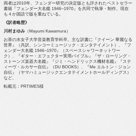
両者は2010年、
フェンダー研究の決定版とも評されたベストセラー
書籍『
フェンダー大名鑑 1946~1970』を共同で執筆・制作。
現在
も４か国語で版を重ねている。
《訳者略歴》
川村まゆみ
（Mayumi Kawamura）
お茶の水女子大学音楽教育学科卒。主な訳書に『クイーン 華麗なる
世界』（共訳、シンコーミュージック・
エンタテイメント）、『フ
ェンダー大名鑑 1946~1970』（スペースシャワーネットワー
ク）、『
ギター・エフェクター実用バイブル』『ザ・ローリング・
ストーンズ楽器大名鑑』『ジミ・ヘンドリックス機材名鑑』『
ステ
ィーヴ・ルカサー自伝』（DU BOOKS）、『Me エルトン・ジョン
自伝』（
ヤマハミュージックエンタテイメントホールディングス）
など。
転載元：PRTIMES様