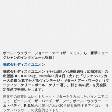
ポール・ウェラー、ジョニー・マー（ザ・スミス）ら、
豪華ミュー
ジシャンのインタビューも収録！
株式会社ディスクユニオン
株式会社ディスクユニオン（千代田区／代表取締役：広畑雅彦）
の
出版部DU BOOKSは、2025年11月４日（火）に『
リッケンバッカ
ー大名鑑 写真でたどるヴィンテージ・ギターとアートワーク』（
マ
ーティン・ケリー＋ポール・ケリー 著、川村まゆみ 訳）を完全限
定生産で発売いたします。
世界初の商業用エレクトリック・
ギターを生み出したパイオニアに
して、
ビートルズ、ザ・バーズ、
ザ・フー、ポール・ウェラー、ト
ム・ペティ、R.E.M.
らに愛
用された20世紀を象徴するアイコン「リ
ッケンバッカー」
の決定的ヒストリー。