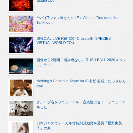
Studio Live...
ヤバイTシャツ屋さん4th Full Album『You need the
Tank-top...
SPECIAL LIVE REPORT Crossfaith “SPECIES
VIRTUAL WORLD TOU...
開催から2週間「感染者なし」 RUSH BALL 2020スペシ
ャルライ...
Nothing’s Carved In Stone Vo./G.村松拓 続・たっきゅん
のキ...
グループ名をリニューアル、音楽性はセミ・リニューア
ルした ...
日本ジャズヴォーカル賞特別奨励賞を受賞「星野由美
子」の新...