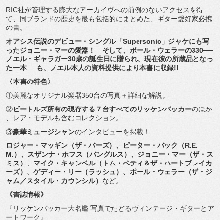
RIC社が管理する膨大なアーカイヴへの前例のないアクセスを得
て、同ブランドの歴史を最も包括的にまとめた、
ギター愛好家必携
の書。
オアシス伝説のデビュー・シングル「Supersonic」
ジャケにも写
ったジョニー・マーの愛器！ そして、ポール・ウェラーの330──
ノエル・
ギャラガー30歳の誕生日に贈られ、
現在彼の所蔵品となっ
た一本──も、
ノエル本人の資料提供により本書に収録!!
〈本書の特色〉
①美麗なオリジナル楽器350台の写真＋詳細な解説。
②
ビートルズ所有の現存する７台すべてのリッケンバッカー
のほか
、レア・モデルも含むコレクション。
③
豪華ミュージシャン
のインタビューを掲載！
ロジャー・マッギン（ザ・バーズ）、ピーター・バック（R.E.
M.）、スザンナ・ホフス（バングルス）、ジョニー・マー（ザ・
ス
ミス）、マイク・キャンベル（トム・ペティ＆ザ・
ハートブレイカ
ーズ）、ゲディー・リー（ラッシュ）、ポール・
ウェラー（ザ・ジ
ャム／スタイル・カウンシル）
など。
《書誌情報》
『リッケンバッカー大名鑑 写真でたどるヴィンテージ・ギターとア
ートワーク』