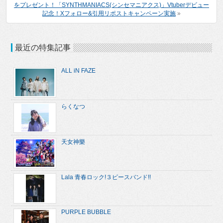
をプレゼント！「SYNTHMANIACS(シンセマニアクス)」Vtuberデビュー
記念！Xフォロー&引用リポストキャンペーン実施
»
最近の特集記事
ALL iN FAZE
らくなつ
天女神樂
Lala 青春ロック!３ピースバンド!!
PURPLE BUBBLE