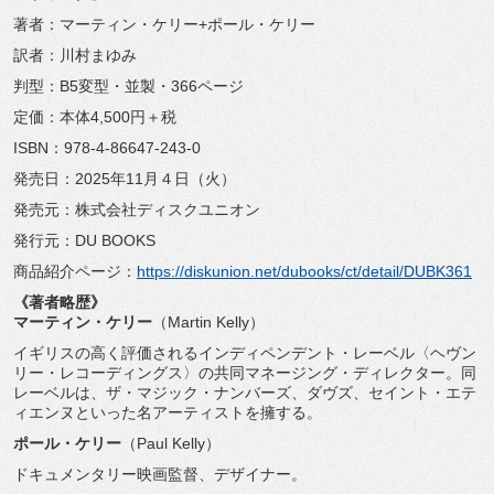
著者：マーティン・ケリー+ポール・ケリー
訳者：川村まゆみ
判型：B5変型・並製・366ページ
定価：本体4,500円＋税
ISBN：978-4-86647-243-0
発売日：2025年11月４日（火）
発売元：株式会社ディスクユニオン
発行元：DU BOOKS
商品紹介ページ：
https://diskunion.net/
dubooks/ct/detail/DUBK361
《著者略歴》
マーティン・ケリー
（Martin Kelly）
イギリスの高く評価されるインディペンデント・レーベル〈
ヘヴン
リー・レコーディングス〉の共同マネージング・
ディレクター。同
レーベルは、ザ・マジック・ナンバーズ、
ダヴズ、セイント・
エテ
ィエンヌといった名アーティストを擁する。
ポール・ケリー
（Paul Kelly）
ドキュメンタリー映画監督、デザイナー。