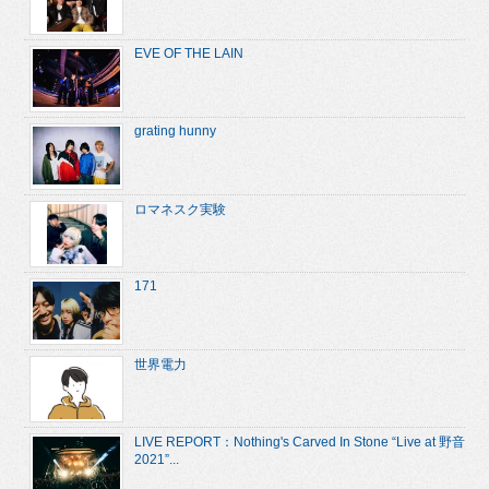
EVE OF THE LAIN
grating hunny
ロマネスク実験
171
世界電力
LIVE REPORT：Nothing's Carved In Stone “Live at 野音
2021”...