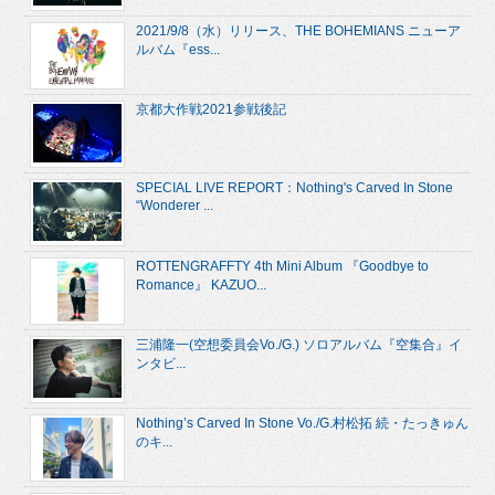
2021/9/8（水）リリース、THE BOHEMIANS ニューア
ルバム『ess...
京都大作戦2021参戦後記
SPECIAL LIVE REPORT：Nothing's Carved In Stone
“Wonderer ...
ROTTENGRAFFTY 4th Mini Album 『Goodbye to
Romance』 KAZUO...
三浦隆一(空想委員会Vo./G.) ソロアルバム『空集合』イ
ンタビ...
Nothing’s Carved In Stone Vo./G.村松拓 続・たっきゅん
のキ...