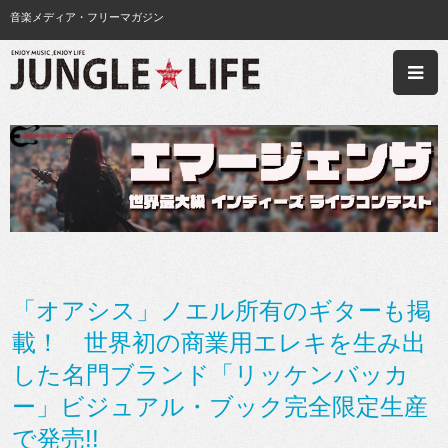
音楽メディア・フリーマガジン
「オアシス」ノエル所有のギターも掲
載！ 世界初の商業用エレキを生み出
した名門ブランド「リッケンバッカ
ー」ビジュアル・ブック完全限定生産
で発売!!