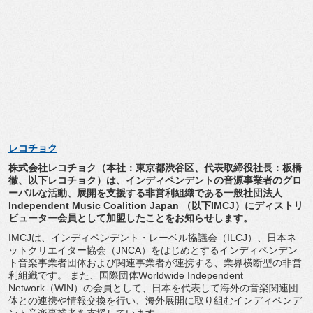
レコチョク
株式会社レコチョク（本社：東京都渋谷区、代表取締役社長：
板橋
徹、以下レコチョク）は、
インディペンデントの音源事業者のグロ
ーバルな活動、
展開を支援する非営利組織である一般社団法人
Independe
nt Music Coalition Japan （以下IMCJ）
にディストリ
ビューター会員として加盟したことをお知らせします
。
IMCJは、インディペンデント・レーベル協議会（ILCJ）、
日本ネ
ットクリエイター協会（JNCA）
をはじめとするインディペンデン
ト音楽事業者団体および関連事業
者が連携する、業界横断型の非営
利組織です。 また、国際団体Worldwide Independent
Network（WIN）の会員として、
日本を代表して海外の音楽関連団
体との連携や情報交換を行い、
海外展開に取り組むインディペンデ