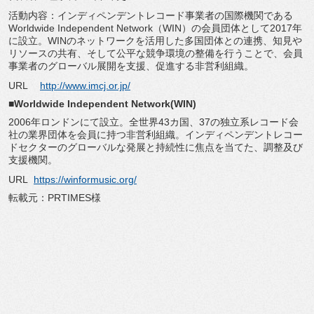
活動内容：
インディペンデントレコード事業者の国際機関である
Worldw
ide Independent Network（WIN）の会員団体として2017年
に設立。
WINのネットワークを活用した多国団体との連携、
知見や
リソースの共有、
そして公平な競争環境の整備を行うことで、
会員
事業者のグローバル展開を支援、促進する非営利組織。
URL
http://www.imcj.or.jp/
■Worldwide Independent Network(WIN)
2006年ロンドンにて設立。全世界43カ国、
37の独立系レコード会
社の業界団体を会員に持つ非営利組織。
インディペンデントレコー
ドセクターのグローバルな発展と持続性
に焦点を当てた、調整及び
支援機関。
URL
https://winformusic.org/
転載元：PRTIMES様