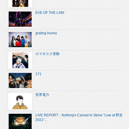
EVE OF THE LAIN
grating hunny
ロマネスク実験
171
世界電力
LIVE REPORT：Nothing's Carved In Stone “Live at 野音
2021”...