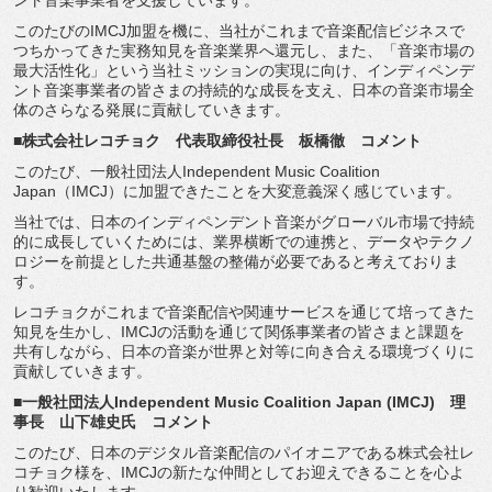
ント音楽事業者を支援していま
す。
このたびのIMCJ加盟を機に、
当社がこれまで音楽配信ビジネスで
つちかってきた実務知見を音楽
業界へ還元し、また、「音楽市場の
最大活性化」
という当社ミッションの実現に向け、
インディペンデ
ント音楽事業者の皆さまの持続的な成長を支え、
日本の音楽市場全
体のさらなる発展に貢献していきます。
■株式会社レコチョク 代表取締役社長 板橋徹 コメント
このたび、一般社団法人Independent Music Coalition
Japan（IMCJ）
に加盟できたことを大変意義深く感じています。
当社では、
日本のインディペンデント音楽がグローバル市場で持続
的に成長し
ていくためには、業界横断での連携と、
データやテクノ
ロジーを前提とした共通基盤の整備が必要であると
考えておりま
す。
レコチョクがこれまで音楽配信や関連サービスを通じて培ってきた
知見を生かし、
IMCJの活動を通じて関係事業者の皆さまと課題を
共有しながら
、
日本の音楽が世界と対等に向き合える環境づくりに
貢献していきま
す。
■一般社団法人Independent Music Coalition Japan (IMCJ) 理
事長 山下雄史氏 コメント
このたび、
日本のデジタル音楽配信のパイオニアである株式会社レ
コチョク様
を、
IMCJの新たな仲間としてお迎えできることを心よ