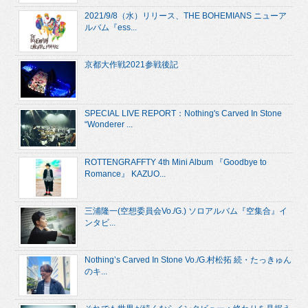
2021/9/8（水）リリース、THE BOHEMIANS ニューア
ルバム『ess...
京都大作戦2021参戦後記
SPECIAL LIVE REPORT：Nothing's Carved In Stone
“Wonderer ...
ROTTENGRAFFTY 4th Mini Album 『Goodbye to
Romance』 KAZUO...
三浦隆一(空想委員会Vo./G.) ソロアルバム『空集合』イ
ンタビ...
Nothing’s Carved In Stone Vo./G.村松拓 続・たっきゅん
のキ...