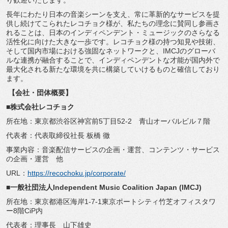
り歓迎いたし
ます。
長年にわたり日本の音楽シーンを支え、
常に革新的なサービスを提
供し続けてこられたレコチョク様が、
私たちの理念に賛同し参画さ
れることは、
日本のインディペンデント・
ミュージックのさらなる
活性化に向けた大きな一歩です。
レコチョク様の持つ知見や技術、
そして国内市場における強固なネットワークと、
IMCJのグローバ
ルな連携が融合することで、
インディペンデントな才能が国内外で
最大化される新たな環境を共
に構築していけるものと確信しており
ます。
【会社・団体概要】
■株式会社レコチョク
所在地：東京都渋谷区神宮前5丁目52-2 青山オーバルビル７階
代表者：代表取締役社長 板橋 徹
事業内容：音楽配信サービスの企画・運営、コンテンツ・
サービス
の企画・運営 他
URL：
https://recochoku.jp/
corporate/
■一般社団法人Independent Music Coalition Japan (IMCJ)
所在地：東京都港区海岸1-7-
1東京ポートシティ竹芝オフィスタワ
ー8階CiP内
代表者：理事長 山下雄史