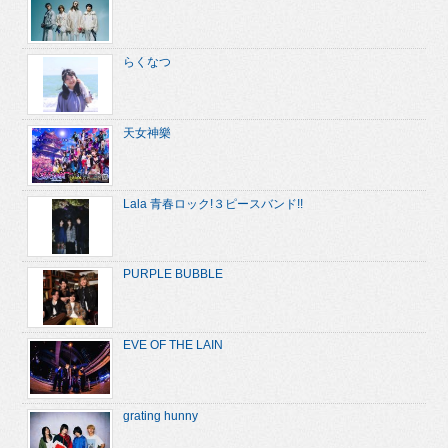
らくなつ
天女神樂
Lala 青春ロック!３ピースバンド!!
PURPLE BUBBLE
EVE OF THE LAIN
grating hunny