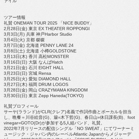
ァイル
ツアー情報
礼賛 ONEMAN TOUR 2025 「NICE BUDDY」
2月28日(金) 東京 EX THEATER ROPPONGI
3月3日(月) 兵庫 神戸Harbor Studio
3月4日(火) 京都 磔磔
3月7日(金) 北海道 PENNY LANE 24
3月8日(土) 北海道 小樽GOLDSTONE
3月13日(木) 香川 高松MONSTER
3月16日(日) 大阪 なんばHatch
3月21日(金) 石川 EIGHT HALL
3月23日(日) 宮城 Rensa
3月25日(火) 愛知 DIAMOND HALL
3月27日(木) 福岡 DRUM LOGOS
3月28日(金) 岡山 CRAZYMAMA KINGDOM
3月30日(日) 東京 Zepp Haneda(TOKYO)
礼賛プロフィール
サーヤ(ラランド)がCLR(クレア)
名義で作詞作曲とボーカルを担当
し、晩餐＝川谷絵音(G)、簸=
木下哲(G)、春日山=休日課長(B)、foot
vinegar=GOTO(Dr)が参加する5人組バンド、
礼賛。
2022年7月リリースの配信シングル「NO SWEAT」にてワーナーミ
ュージック・
ジャパン内のレーベルAtlantic Japanからメジャーデ