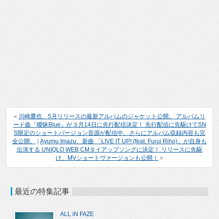
«
川崎鷹也、5月リリースの最新アルバムのジャケット公開。 アルバムリ
ード曲「曖昧Blue」が３月14日に先行配信決定！ 先行配信に先駆けてSN
S限定のショートバージョン音源が配信中。さらにアルバム収録内容も完
全公開。
|
Ayumu Imazu、新曲 「LIVE IT UP! (feat. Furui Riho)」が自身も
出演する UNIQLO WEB CMタイアップソングに決定！ リリースに先駆
け、MVショートヴァージョンも公開！
»
最近の特集記事
ALL iN FAZE