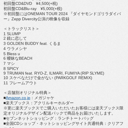
初回盤CD&DVD ¥4,500(+税)
初回盤CD&Blu-ray ¥5,000(+税)
※初回盤にはONEMAN TOUR 2024 『ダイヤモンドゴリラダイバ
ー』Zepp Divercity公演の映像を収録
＜トラックリスト＞
1 SLUMP
2 鏡に恋して
3 GOLDEN BUDDY feat. くるま
4 ウラメシヤ
5 Bless u
6 曖昧なBEACH
7 マシ
8 SPICY
9 TRUMAN feat. RYO-Z, ILMARI, FUMIYA (RIP SLYME)
10 スケベなだけで金がない (PARKGOLF REMIX)
11 フレームアウト
＜店舗別オリジナル特典＞
■
Amazon.co.jp
：メガジャケ
■楽天ブックス：アクリルキーホルダー
※
更に楽天ブックスでご購入いただいたお客様には楽天ブックス限
定
オリジナルデザイン配送パックで商品をお届けいたします。
■セブンネットショッピング：ランチトートバッグ
■全国CDショップ・ネットショッピングサイト共通特典：
クリアフ