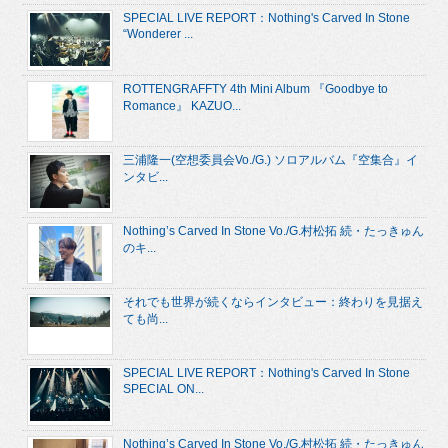
SPECIAL LIVE REPORT：Nothing's Carved In Stone
“Wonderer ...
ROTTENGRAFFTY 4th Mini Album 『Goodbye to
Romance』 KAZUO...
三浦隆一(空想委員会Vo./G.) ソロアルバム『空集合』イ
ンタビ...
Nothing’s Carved In Stone Vo./G.村松拓 続・たっきゅん
のキ...
それでも世界が続くならインタビュー：終わりを見据え
ても尚...
SPECIAL LIVE REPORT：Nothing's Carved In Stone
SPECIAL ON...
Nothing’s Carved In Stone Vo./G.村松拓 続・たっきゅん