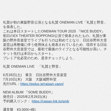
礼賛が初の東阪野音公演となる礼賛 ONEMAN LIVE「礼賛と野音」
を発表した。
これは本日スタートしたONEMAN TOUR 2025 『NICE BUDDY』
初日のEX THEATER ROPPONGI公演で発表されたもの。
礼賛が東
阪の野外音楽堂でライブを行うのは初めてとなり、
日比谷野外大音
楽堂は再整備に伴う使用休止も発表されているため
、現存する日比
谷野外大音楽堂では、
最初で最後のライブとなる可能性が高い。
チ
ケット先行は本日からスタート。
プレミア化必至のため、是非チェックしよう。
礼賛 ONEMAN LIVE 「礼賛と野音」
6月28日(土) 東京 日比谷野外大音楽堂
7月10日(木) 大阪 大阪城野外堂
先行URL：
https://eplus.jp/raisan-
yaon/
NEW ALBUM 『SOME BUDDY』
発売日：2025年2月26日(水)
予約購入リンク：
https://raisan.lnk.to/smb
通常盤 ¥3,000(+税)