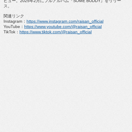
ビュー。
2025年2月にフルアルバム『SOME BUDDY』をリリー
ス。
関連リンク
Instagram：
https://www.
instagram.com/raisan_official
YouTube：
https://www.youtube.
com/@raisan_official
TikTok：
https://www.tiktok.com/
@raisan_official