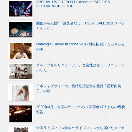
SPECIAL LIVE REPORT Crossfaith “SPECIES
VIRTUAL WORLD TOU...
開催から2週間「感染者なし」 RUSH BALL 2020スペシ
ャルライ...
Nothing’s Carved In Stone Vo./G.村松拓 続・たっきゅん
のキ...
グループ名をリニューアル、音楽性はセミ・リニューア
ルした ...
日本ジャズヴォーカル賞特別奨励賞を受賞「星野由美
子」の新...
2020年4月、全国のライブハウス関係者47人からの現状
報告。
全国ライブハウス特集〜ライブハウスから届いたメッセ