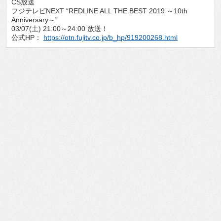
CS放送
フジテレビNEXT “REDLINE ALL THE BEST 2019 ～10th
Anniversary～”
03/07(土) 21:00～24:00 放送！
公式HP：
https://otn.fujitv.co.jp/b_hp/919200268.html