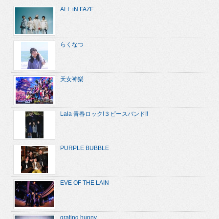
ALL iN FAZE
らくなつ
天女神樂
Lala 青春ロック!３ピースバンド!!
PURPLE BUBBLE
EVE OF THE LAIN
grating hunny