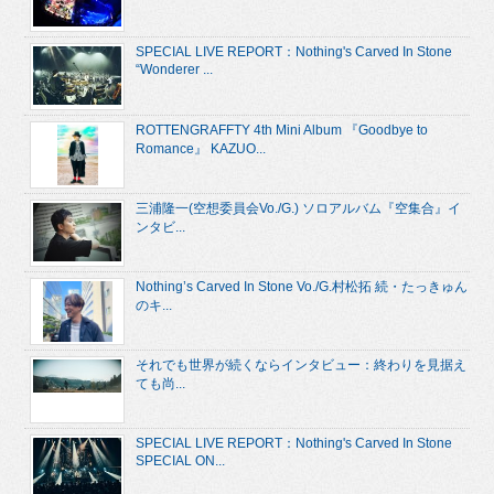
SPECIAL LIVE REPORT：Nothing's Carved In Stone
“Wonderer ...
ROTTENGRAFFTY 4th Mini Album 『Goodbye to
Romance』 KAZUO...
三浦隆一(空想委員会Vo./G.) ソロアルバム『空集合』イ
ンタビ...
Nothing’s Carved In Stone Vo./G.村松拓 続・たっきゅん
のキ...
それでも世界が続くならインタビュー：終わりを見据え
ても尚...
SPECIAL LIVE REPORT：Nothing's Carved In Stone
SPECIAL ON...