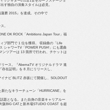
ティックギターの
1
音
1
音をループ
ステーショ
ぎ出す独自の演奏スタイルは必見。
戦蓮磨
2015
』を達成。その中で
ース。
ONE OK ROCK
「
Ambitions Japan Tour
」福
ティブ部門で
1
位を獲得。 収録曲の「
Life
ス シャワー
TV
「
POWER PUSH!
」にも選曲
マンツアーは
13
箇所で行わ
れ、チケットは
リリース。『
AbemaTV
オリジナルドラマ 進
『存在証明』を
8
月にリリースし、
マイナビ
BLITZ
赤坂にて開催し、
SO
LDOUT
た新たなキラーチューン「
HURRICANE
」
を
話題となる。また自身の音楽キャリアルー
大阪
B
IG CAT
と新木場
STUDIO COAST
を超