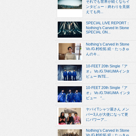
それでも世界が続くならイ
ンタビュー：終わりを見据
えても尚...
SPECIAL LIVE REPORT：
Nothing's Carved In Stone
SPECIAL ON...
Nothing’s Carved In Stone
Vo./G.村松拓 続・たっきゅ
んのキ...
10-FEET 20th Single『ア
オ』 Vo./G.TAKUMAインタ
ビュー INTE...
10-FEET 20th Single『ア
オ』 Vo./G.TAKUMA インタ
ビュー “...
ヤバイTシャツ屋さん メン
バー3人が大使になって更
にパワーア...
Nothing’s Carved In Stone
Vo./G.村松拓 続・たっきゅ