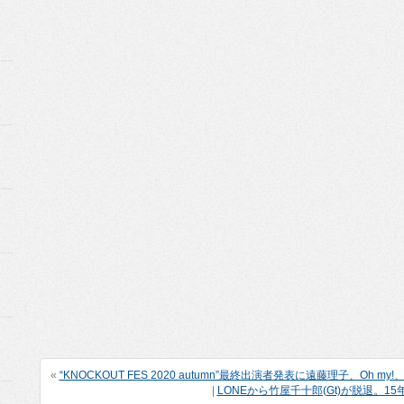
«
“KNOCKOUT FES 2020 autumn”最終出演者発表に遠藤理子、Oh 
|
LONEから竹屋千十郎(Gt)が脱退。1