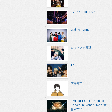
EVE OF THE LAIN
grating hunny
ロマネスク実験
171
世界電力
LIVE REPORT：Nothing's
Carved In Stone “Live at 野
音2021”...