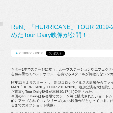
ReN、「HURRICANE」TOUR 20
めたTour Dairy映像が公開！
2020/10/19 09:30
ギター
1
本でステージに立ち、
ループステーションやエフェクタ
を積み重ねてバンドサウンドを奏でるスタイルが特徴
的なシンガ
昨年
11
月よりスタートし、
新型コロナウイルスの影響からファ
MAN
「
HURRICANE
」
TOUR 2019-2020
。
追加公演も大好評だ
だ
貴重な
Tour Dairy
映像が本日
10/17(
土
)
公開された。
今回の
Tour Dairy
は各会場でのシーン毎に構成されたショートム
的にアップされていくシリーズものの映像作品となってい
る。
(
るまでのオ
フショット映像
)