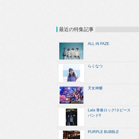
最近の特集記事
ALL iN FAZE
らくなつ
天女神樂
Lala 青春ロック!３ピース
バンド!!
PURPLE BUBBLE