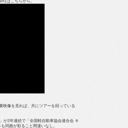
art1
はこちらから。
裏
映像を見れば、共にツアーを回っている
’」が
2
年連続で「
全国軽自動車協会連合会 キ
冬も同曲が彩ること間違いなし。