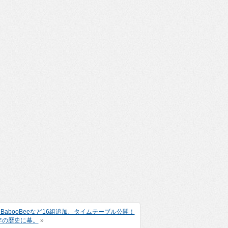
my!、BabooBeeなど16組追加、タイムテーブル公開！
5年の歴史に幕。
»