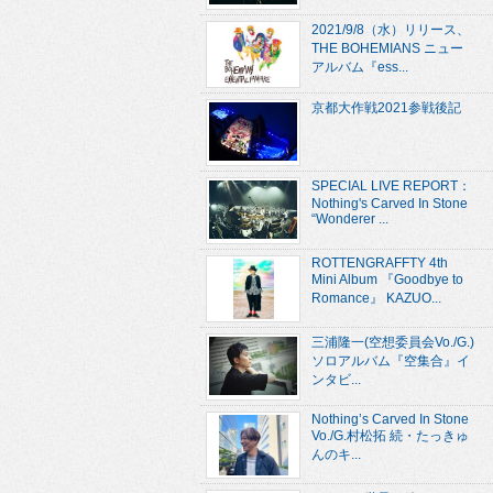
2021/9/8（水）リリース、
THE BOHEMIANS ニュー
アルバム『ess...
京都大作戦2021参戦後記
SPECIAL LIVE REPORT：
Nothing's Carved In Stone
“Wonderer ...
ROTTENGRAFFTY 4th
Mini Album 『Goodbye to
Romance』 KAZUO...
三浦隆一(空想委員会Vo./G.)
ソロアルバム『空集合』イ
ンタビ...
Nothing’s Carved In Stone
Vo./G.村松拓 続・たっきゅ
んのキ...