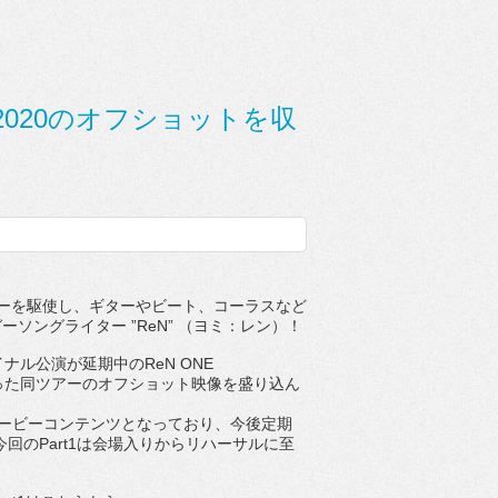
19-2020のオフショットを収
ーを駆使し、ギターやビート、
コーラスなど
ーソングライター ”
ReN
” （ヨミ：レン）！
イナル公演が延期中の
ReN ONE
った同ツアーのオフショット映像を盛り込ん
ービーコ
ンテンツとなっており、
今後定期
今回の
Part1
は会場入りからリハーサルに至