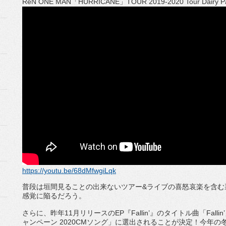
ReN ONE MAN
「
HURRICANE
」
TOUR 2019-2020 Tour Dairy P
https://youtu.be/68dMfwgiLqk
普段は垣間見ることの出来ないツアー
&
ライブの喜怒哀楽を含む
感覚に陥るだろう。
さらに、昨年
11
月リリースの
EP
『
Fallin
’』
のタイトル曲「
Fallin
ャンペーン
2020CM
ソング」に選出されることが決定！
今年の