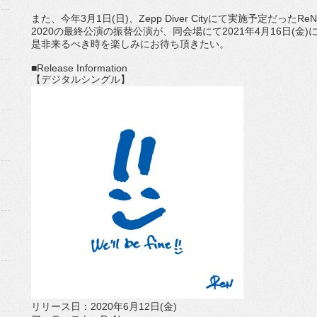
また、今年
3
月
1
日
(
日
)
、
Zepp Diver City
にて実施予定だった
ReN
2020
の最終公演の振替公演が、同会場にて
2021
年
4
月
16
日
(
金
)
是非来るべき時を楽しみにお待ち頂きたい。
■Release Information
【デジタルシングル】
リリース日：
2020
年
6
月
12
日
(
金
)