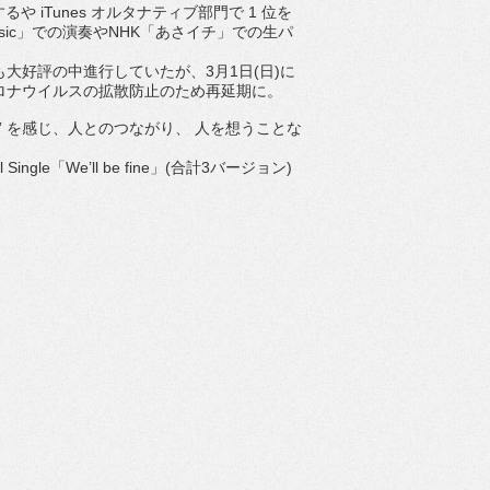
するや
iTunes
オルタナティブ部門で
1
位を
sic
」での演奏や
NHK
「あさイチ」
での生パ
も大好評の中進行していたが、
3
月
1
日
(
日
)
に
ロナウイルスの拡散防止
のため再延期に。
”
を感じ、人とのつながり、 人を想うことな
l Single
「
We’ll be fine
」
(
合計
3
バージョン
)