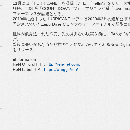
11
月には「
HURRICANE
」を収録した
EP
『
Falli
n’
』をリリース
獲得。
TBS
系「
COUNT DOWN TV
」、フジテレビ系「
Love mu
フォーマンスが話題となる。
2019
年に始まった
HURRICANE
ツアーは
2020
年
2
月の追加公演
予定
されていた
Zepp Diver City
でのツアーファイナルが新型コ
世界が飲み込まれた不安、先の見えない現実を前に、
ReN
が
”
今
ど、
普段見失いがちな当たり前のことに気付かせてくれる
New Digita
をリリース。
■Information
ReN Official H.P
：
http://ren-net.com/
ReN Label H.P
：
https://wmg.jp/ren/