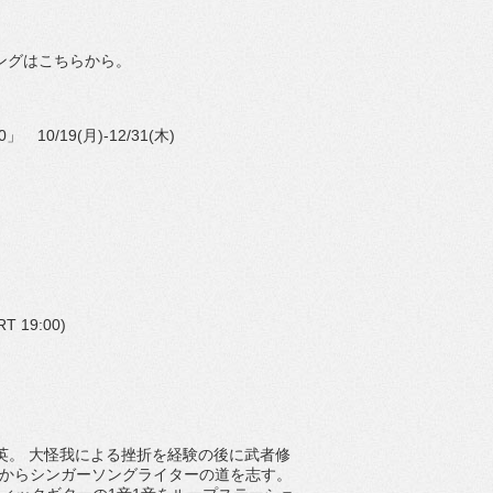
ングはこちらから。
0
」
10/19(
月
)-12/31(
木
)
RT 19:00)
英。 大怪我による挫折を経験の後に武者修
からシンガーソングライタ
ーの道を志す。