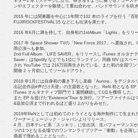
ギター
1
本でステージに立ち、
研ぎ澄すように奏でるアコース
ンやエフェクターを駆使して重ね合わせ、
バンドサウンドを紡
2015
年には関東圏を中心に
1
年間で
102
本のライブを行
う『百
FUJIROCKFE
STIVAL’15
などにも出演を果たす。
2016
年
6
月に満を持して、自身初の
1stAlbum
「
Li
ghts
」をリリ
2017
年
Space Shower TV
の「
New Force 2017
」へ選抜され、
岡公演へも参加。
2nd Full Album
「
LIFE SAVER
」をリリースし
iTunes
オルタナ
Saver
」は
Spotify
などでも
1
位にランクイン。同曲
MV
はスペー
され
YouTube
では
216
万回再
生されている。また初の全国ワン
開催
2
ヶ月前にしてソールドアウト。
2018
年
1
月には自身初の書き下ろし楽曲「
Aurora
」
をデジタル
出記念作品
#
声だけ天使』の主題歌となった。
ReN
初となる
EP
iTunes
オル
タナティブ部門で
1
週間継続して
1
位を獲得 した。
また
EP
を提げた
"Existence"Tour
を決行。
ツアーファイナルは
&
追加公演まで行われるほど盛り上がりをみせた。
2019
年
ReN
としては初めてのトライとなる海外制作にて生ま
れ
ワーナーミュージック・ジャパンよりリリース。
4
月、日本テレビ系「スッキリ」に生出演、
生パフォーマンスが
ツの
1
つとなる会場でのワンマンライブツアー「衝動」を企画し
満員で埋めることとなった。