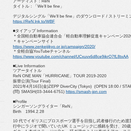
アーティスト：
ReN
タイトル：「
We’ll be fine
」
デジタルシングル「
We’ll be fine
」のダウンロード
/
ストリーミ
https://ReN.lnk.to/WBF
■
タイアップ
Information
＊全国軽自動車協会連合会「軽自動車理解促進キャンペーン
202
＊キャンペーンサイト
https://www.zenkeijikyo.or.jp/
campaign/2020/
＊全軽自協
YouTube
チャンネル
https://www.youtube.com/
channel/
UCxuvx6d8ce9ikrO7fL8txAA
■Live Information
ツアータイトル
ReN ONE MAN
「
HURRICANE
」
TOUR 2019-2020
振替公演
(Tour Final)
2021
年
4
月
16
日
(
金
)ZEPP DiverCity (Tokyo) (OPEN 18:00 / STA
(
問
) SMASH(03-3444-6751)
https://
smash-jpn.com
■Profile
シンガーソングライター「
ReN
」
Birth
1994.2.28
10
代でイギリスにプロスポーツ選手を目指し武者修行のため渡
行中にラジオで聞いていた
U
K
ミュージックに感銘を受け、
20
歳