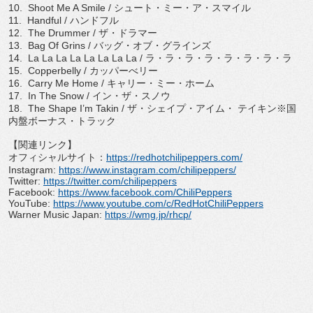
10.
Shoot Me A Smile /
シュート・ミー・ア・スマイル
11.
Handful /
ハンドフル
12.
The Drummer /
ザ・ドラマー
13.
Bag Of Grins /
バッグ・オブ・グラインズ
14.
La La La La La La La La /
ラ・ラ・ラ・ラ・ラ・ラ・ラ・ラ
15.
Copperbelly /
カッパーべリー
16.
Carry Me Home /
キャリー・ミー・ホーム
17.
In The Snow /
イン・ザ・スノウ
18.
The Shape I
’
m Takin /
ザ・シェイプ・アイム・ テイキン※国
内盤ボーナス・トラック
【関連リンク】
オフィシャルサイト：
https://
redhotchilipeppers.com/
Instagram:
https://www.
instagram.com/chilipeppers/
Twitter:
https://twitter.com/
chilipeppers
Facebook:
https://www.
facebook.com/ChiliPeppers
YouTube:
https://www.youtube.
com/c/RedHotChiliPeppers
Warner Music Japan:
https://wmg.jp/rhcp/