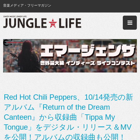
音楽メディア・フリーマガジン
Red Hot Chili Peppers、10/14発売の新
アルバム『Return of the Dream
Canteen』から収録曲「Tippa My
Tongue」をデジタル・リリース＆MV
を公開！アルバムの収録曲も公開！