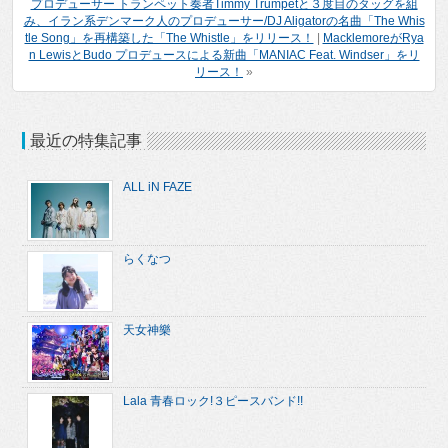
プロデューサー トランペット奏者Timmy Trumpetと３度目のタッグを組
み、イラン系デンマーク人のプロデューサー/DJ Aligatorの名曲「The Whis
tle Song」を再構築した「The Whistle」をリリース！
|
MacklemoreがRya
n LewisとBudo プロデュースによる新曲「MANIAC Feat. Windser」をリ
リース！
»
最近の特集記事
ALL iN FAZE
らくなつ
天女神樂
Lala 青春ロック!３ピースバンド!!