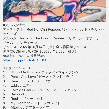
■アルバム情報
アーティスト：
Red Hot Chili Peppers /
レッド・ホット・チリ・ペ
ッパーズ
アルバム：
Return of the Dream Canteen
/
リターン・オブ・ザ・ド
リーム・
カンティーン
リリース：
2022
年
10
月
14
日（金）全世界同時リリース
国内盤
CD
情報：
WPCR-18503 /
￥
2,860
（税込）
※詳細については後日発表。
https://rhcpjp.lnk.to/ROTDCPu
<
トラックリスト
>
1.
Tippa My Tongue /
ティッパ・マイ・タング
2.
Peace And Love /
ピース・アンド・ラヴ
3.
Reach Out /
リーチ・アウト
4.
Eddie /
エディ
5.
Fake As Fu@k /
フェイク・アズ・ファック
6.
Bella /
ベラ
7.
Roulette /
ルーレット
8.
My Cigarette /
マイ・シガレット
9.
Afterlife /
アフターライフ