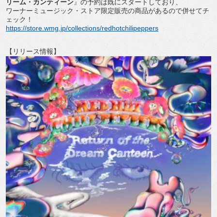
リーム・カンティーン
』
の予約は既にスタートしており、
ワーナーミュージック・
ストア限定販売の商品があるので併せてチ
ェック！
https://store.wmg.jp/
collections/redhotchilipeppers
【リリース情報】