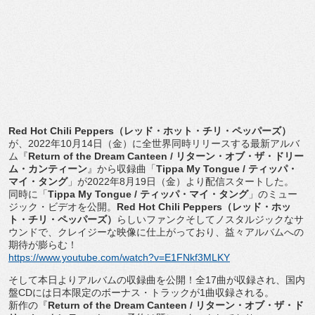
Red Hot Chili Peppers
（レッド・ホット・チリ・ペッパーズ）
が、
202
2
年
10
月
14
日（金）に全世界同時リリースする最新アルバ
ム『
Return of the Dream Canteen /
リターン・オブ・ザ・ドリー
ム・カンティーン
』から収録曲「
Tippa My Tongue /
ティッパ・
マイ・タング
」が
2022
年
8
月
19
日（金）
より配信スタートした。
同時に「
Tippa My Tongue /
ティッパ・マイ・タング
」のミュー
ジック・ビデオを公開。
R
ed Hot Chili Peppers
（レッド・ホッ
ト・チリ・ペッパーズ）
らしいファ
ンクそしてノスタルジックなサ
ウンドで、
クレイジーな映像に仕上がっており、
益々アルバムへの
期待が膨らむ！
https://www.youtube.com/watch?
v=E1FNkf3MLKY
そして本日よりアルバムの収録曲を公開！全
17
曲が収録され、
国内
盤
CD
には日本限定のボーナス・トラックが
1
曲収録される。
新作の『
Return of the Dream Canteen /
リターン・オブ・ザ・ド