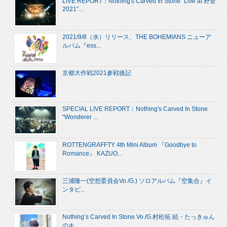
LIVE REPORT：Nothing's Carved In Stone “Live at 野音
2021”...
2021/9/8（水）リリース、THE BOHEMIANS ニューア
ルバム『ess...
京都大作戦2021参戦後記
SPECIAL LIVE REPORT：Nothing's Carved In Stone
“Wonderer ...
ROTTENGRAFFTY 4th Mini Album 『Goodbye to
Romance』 KAZUO...
三浦隆一(空想委員会Vo./G.) ソロアルバム『空集合』イ
ンタビ...
Nothing’s Carved In Stone Vo./G.村松拓 続・たっきゅん
のキ...