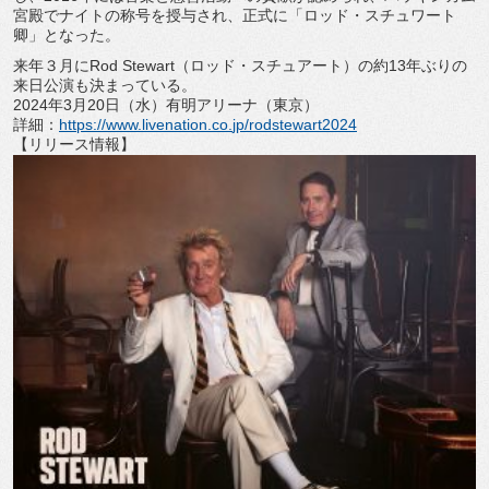
宮殿でナイトの称号を授与され、正式に「ロッド・
スチュワート
卿」となった。
来年３月にRod Stewart（ロッド・スチュアート）
の約13年ぶりの
来日公演も決まっている。
2024年3月20日（水）有明アリーナ（東京）
詳細：
https://www.livenation.co.
jp/rodstewart2024
【リリース情報】