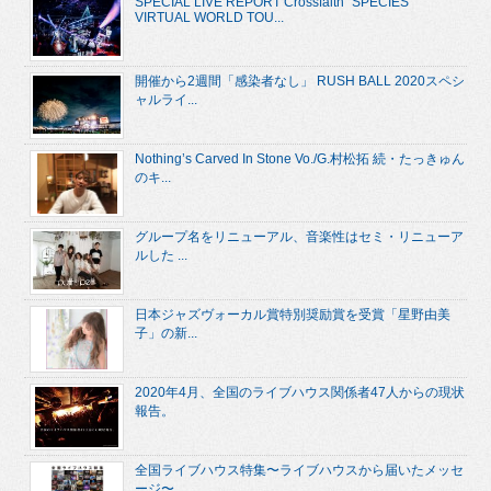
SPECIAL LIVE REPORT Crossfaith “SPECIES
VIRTUAL WORLD TOU...
開催から2週間「感染者なし」 RUSH BALL 2020スペシ
ャルライ...
Nothing’s Carved In Stone Vo./G.村松拓 続・たっきゅん
のキ...
グループ名をリニューアル、音楽性はセミ・リニューア
ルした ...
日本ジャズヴォーカル賞特別奨励賞を受賞「星野由美
子」の新...
2020年4月、全国のライブハウス関係者47人からの現状
報告。
全国ライブハウス特集〜ライブハウスから届いたメッセ
ージ〜