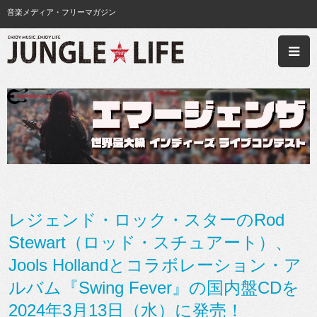
音楽メディア・フリーマガジン
レジェンド・ロック・スターのRod
Stewart（ロッド・スチュアート）、
Jools Hollandとコラボレーション・ア
ルバム『Swing Fever』の国内盤CDを
2024年3月13日（水）に発売！