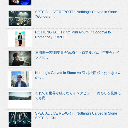
SPECIAL LIVE REPORT：Nothing's Carved In Stone
“Wonderer ...
ROTTENGRAFFTY 4th Mini Album 『Goodbye to
Romance』 KAZUO...
三浦隆一(空想委員会Vo./G.) ソロアルバム『空集合』イ
ンタビ...
Nothing’s Carved In Stone Vo./G.村松拓 続・たっきゅん
のキ...
それでも世界が続くならインタビュー：終わりを見据え
ても尚...
SPECIAL LIVE REPORT：Nothing's Carved In Stone
SPECIAL ON...