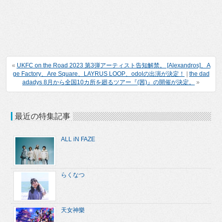
«
UKFC on the Road 2023 第3弾アーティスト告知解禁。 [Alexandros]、A
ge Factory、Are Square、LAYRUS LOOP、odolの出演が決定！
|
the dad
adadys 8月から全国10カ所を廻るツアー『(茜)』の開催が決定。
»
最近の特集記事
ALL iN FAZE
らくなつ
天女神樂