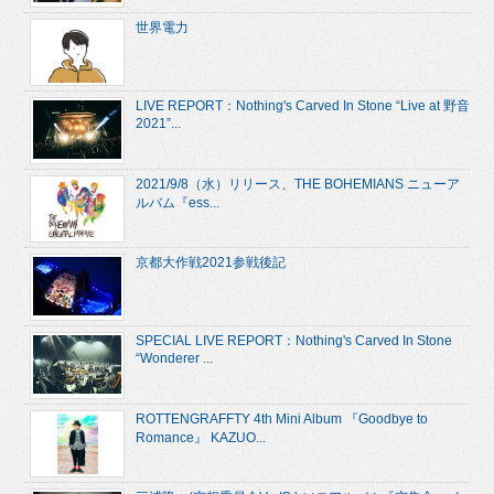
世界電力
LIVE REPORT：Nothing's Carved In Stone “Live at 野音
2021”...
2021/9/8（水）リリース、THE BOHEMIANS ニューア
ルバム『ess...
京都大作戦2021参戦後記
SPECIAL LIVE REPORT：Nothing's Carved In Stone
“Wonderer ...
ROTTENGRAFFTY 4th Mini Album 『Goodbye to
Romance』 KAZUO...