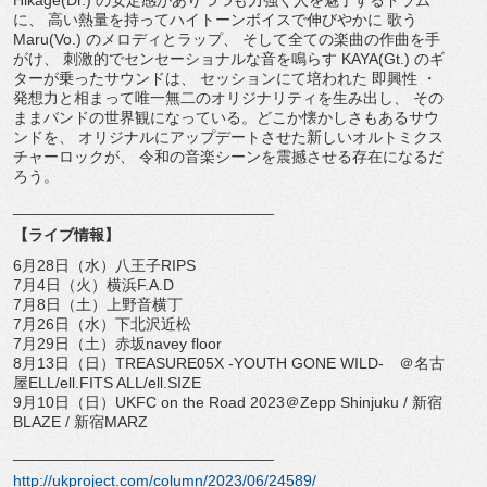
に、 高い熱量を持ってハイトーンボイスで伸びやかに 歌う
Maru(Vo.) のメロディとラップ、 そして全ての楽曲の作曲を手
がけ、 刺激的でセンセーショナルな音を鳴らす KAYA(Gt.) のギ
ターが乗ったサウンドは、 セッションにて培われた 即興性 ・
発想力と相まって唯一無二のオリジナリティを生み出し、 その
ままバンドの世界観になっている。
どこか懐かしさもあるサウ
ンドを、 オリジナルにアップデートさせた新しいオルトミクス
チャーロック
が、 令和の音楽シーンを震撼させる存在になるだ
ろう。
______________________________
【ライブ情報】
6月28日（水）八王子RIPS
7月4日（火）横浜F.A.D
7月8日（土）上野音横丁
7月26日（水）下北沢近松
7月29日（土）赤坂navey floor
8月13日（日）TREASURE05X -YOUTH GONE WILD- ＠名古
屋ELL/ell.FITS ALL/ell.SIZE
9月10日（日）UKFC on the Road 2023＠Zepp Shinjuku / 新宿
BLAZE / 新宿MARZ
______________________________
http://ukproject.com/column/
2023/06/24589/