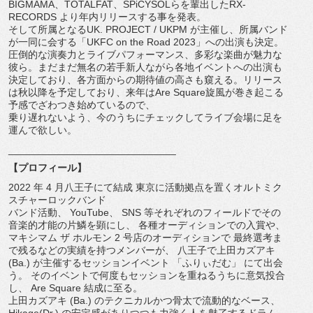
BIGMAMA、TOTALFAT、
SPiCYSOLらを輩出したRX-
RECORDS より年内リリースする事を発表。
そして所属となるUK. PROJECT / UKPM が主催し、所属バンド
が一同に会する「UKFC on the Road 2023」への出演も決定。
圧倒的な演奏力とライブパフォーマンス、
多彩な楽曲が魅力な
彼ら。
まだまだ無名の若手新人ながら各地イベントへの出演も
決定してお
り、各方面からの期待値の高さも窺える。
リリース
は秋以降を予定しており、来年はAre Square旋風が巻き起こる
予感でざわつき始めているので、
乗り遅れないよう、
今のうちにチェックしてライブ会場に足を
運んで欲しい。
______________________________
【プロフィール】
2022 年 4 月八王子にて結成 東京に活動拠点を置くオルトミク
スチャーロックバンド
バンド活動、 YouTube、 SNS 等それぞれのフィールドでその
音楽的才能の片鱗を顕にし、 各種オーディションでの入賞や、
マキシマム ザ ホルモン 2 号店のオーディションで 最終選考ま
で残るなどの実績を持つメンバーが、 八王子で上田カズアキ
(Ba.) が主催するセッションイベント 「ふりぃだむ」 にて出会
う。 そのイベントで何度もセッションを重ねるうちに意気投合
し、 Are Square 結成に至る。
上田カズアキ (Ba.) のテクニカルかつ骨太で流動的なベース、
Hikage(Dr.) の安定感がありつつも力強く人を魅了するドラム