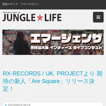
音楽メディア・フリーマガジン
RX-RECORDS / UK. PROJECTより 期
待の新人「Are Square」リリース決
定！
2023/06/29 08:29