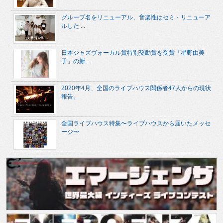
グループ名をリニューアル、音楽性はセミ・リニューア
ルした ...
日本ジャズヴォーカル賞特別奨励賞を受賞「星野由美
子」の新...
2020年4月、全国のライブハウス関係者47人からの現状
報告。
全国ライブハウス特集〜ライブハウスから届いたメッセ
ージ〜