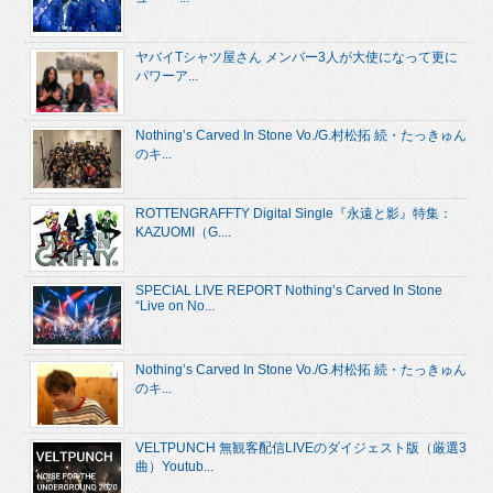
ヤバイTシャツ屋さん メンバー3人が大使になって更に
パワーア...
Nothing’s Carved In Stone Vo./G.村松拓 続・たっきゅん
のキ...
ROTTENGRAFFTY Digital Single『永遠と影』特集：
KAZUOMI（G....
SPECIAL LIVE REPORT Nothing’s Carved In Stone
“Live on No...
Nothing’s Carved In Stone Vo./G.村松拓 続・たっきゅん
のキ...
VELTPUNCH 無観客配信LIVEのダイジェスト版（厳選3
曲）Youtub...