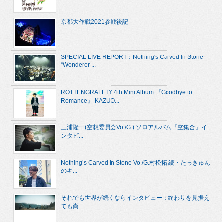
京都大作戦2021参戦後記
SPECIAL LIVE REPORT：Nothing's Carved In Stone
“Wonderer ...
ROTTENGRAFFTY 4th Mini Album 『Goodbye to
Romance』 KAZUO...
三浦隆一(空想委員会Vo./G.) ソロアルバム『空集合』イ
ンタビ...
Nothing’s Carved In Stone Vo./G.村松拓 続・たっきゅん
のキ...
それでも世界が続くならインタビュー：終わりを見据え
ても尚...