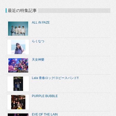
最近の特集記事
ALL iN FAZE
らくなつ
天女神樂
Lala 青春ロック!３ピースバンド!!
PURPLE BUBBLE
EVE OF THE LAIN