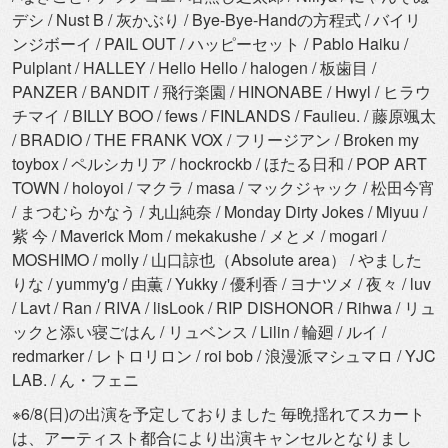
デシ / Nust B / 灰かぶり / Bye-Bye-Handの方程式 / バイリ
ンジボーイ / PAIL OUT / ハッピーセット / Pablo Haiku /
Pulplant / HALLEY / Hello Hello / halogen / 板歯目 /
PANZER / BANDIT / 飛行楽園 / HINONABE / Hwyl / ヒラウ
チマイ / BILLY BOO / fews / FINLANDS / Faulieu. / 藤原颯太
/ BRADIO / THE FRANK VOX / フリージアン / Broken my
toybox / ペルシカリア / hockrockb / ほたる日和 / POP ART
TOWN / holoyoi / マクラ / masa / マックジャック / 松田今宵
/ まつむら かなう / 丸山純奈 / Monday Dirty Jokes / Miyuu /
紫 今 / Maverick Mom / mekakushe / メとメ / mogari /
MOSHIMO / molly / 山口諒也（Absolute area） / やました
りな / yummy'g / 由薫 / Yukky / 優利香 / ヨナツメ / 夜々 / luv
/ Lavt / Ran / RIVA / lisLook / RIP DISHONOR / Rihwa / リュ
ックと添い寝ごはん / リュベンス / Lilin / 輪廻 / ルイ /
redmarker / レトロリロン / roi bob / 浪漫派マシュマロ / YJC
LAB. / ん・フェニ
※6/8(日)の出演を予定しておりました 毎晩揺れてスカート
は、アーティスト都合により出演キャンセルとなりまし