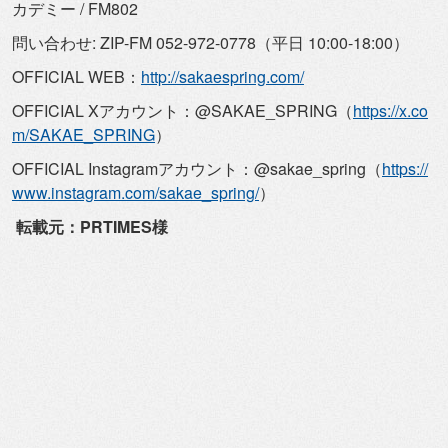
カデミー / FM802
問い合わせ: ZIP-FM 052-972-0778（平日 10:00-18:00）
OFFICIAL WEB：
http://sakaespring.com/
OFFICIAL Xアカウント：@SAKAE_SPRING（
https://
x.co
m/SAKAE_SPRING
）
OFFICIAL Instagramアカウント：@sakae_spring（
h
ttps://
www.instagram.com/
sakae_spring/
）
転載元：PRTIMES様