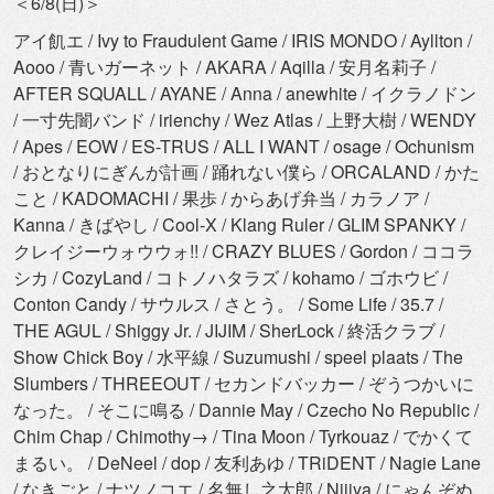
＜6/8(日)＞
アイ飢エ / Ivy to Fraudulent Game / IRIS MONDO / Ayllton /
Aooo / 青いガーネット / AKARA / Aqilla / 安月名莉子 /
AFTER SQUALL / AYANE / Anna / anewhite / イクラノドン
/ 一寸先闇バンド / irienchy / Wez Atlas / 上野大樹 / WENDY
/ Apes / EOW / ES-TRUS / ALL I WANT / osage / Ochunism
/ おとなりにぎんが計画 / 踊れない僕ら / ORCALAND / かた
こと / KADOMACHI / 果歩 / からあげ弁当 / カラノア /
Kanna / きばやし / Cool-X / Klang Ruler / GLIM SPANKY /
クレイジーウォウウォ!! / CRAZY BLUES / Gordon / ココラ
シカ / CozyLand / コトノハタラズ / kohamo / ゴホウビ /
Conton Candy / サウルス / さとう。 / Some Life / 35.7 /
THE AGUL / Shiggy Jr. / JIJIM / SherLock / 終活クラブ /
Show Chick Boy / 水平線 / Suzumushi / speel plaats / The
Slumbers / THREEOUT / セカンドバッカー / ぞうつかいに
なった。 / そこに鳴る / Dannie May / Czecho No Republic /
Chim Chap / Chimothy→ / Tina Moon / Tyrkouaz / でかくて
まるい。 / DeNeel / dop / 友利あゆ / TRiDENT / Nagie Lane
/ なきごと / ナツノコエ / 名無し之太郎 / Niiiya / にゃんぞぬ