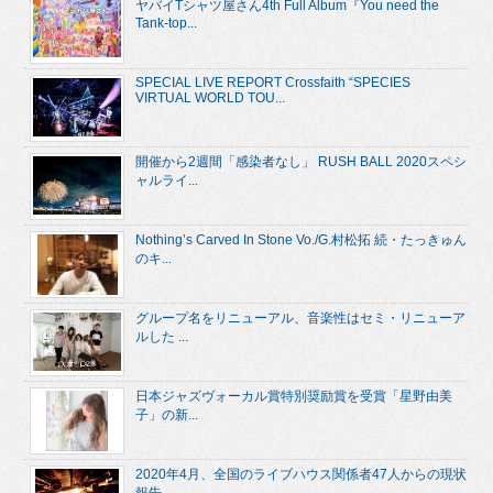
ヤバイTシャツ屋さん4th Full Album『You need the
Tank-top...
SPECIAL LIVE REPORT Crossfaith “SPECIES
VIRTUAL WORLD TOU...
開催から2週間「感染者なし」 RUSH BALL 2020スペシ
ャルライ...
Nothing’s Carved In Stone Vo./G.村松拓 続・たっきゅん
のキ...
グループ名をリニューアル、音楽性はセミ・リニューア
ルした ...
日本ジャズヴォーカル賞特別奨励賞を受賞「星野由美
子」の新...
2020年4月、全国のライブハウス関係者47人からの現状