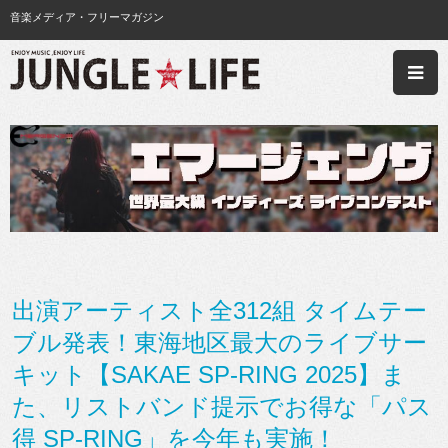
音楽メディア・フリーマガジン
出演アーティスト全312組 タイムテー
ブル発表！東海地区最大のライブサー
キット【SAKAE SP-RING 2025】ま
た、リストバンド提示でお得な「パス
得 SP-RING」を今年も実施！