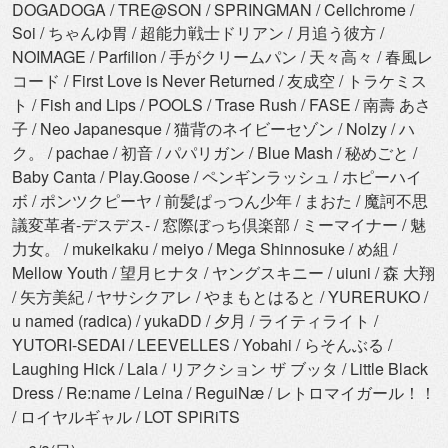
DOGADOGA / TRE@SON / SPRINGMAN / Cellchrome /
Soi / ちゃんゆ胃 / 超能力戦士ドリアン / 月追う彼方 /
NOIMAGE / Parfilion / 手がクリームパン / 天々高々 / 春風レ
コード / First Love is Never Returned / 友成空 / トラケミス
ト / Fish and Lips / POOLS / Trase Rush / FASE / 南壽 あさ
子 / Neo Japanesque / 猫背のネイビーセゾン / Nolzy / ハ
ク。 / pachae / 初音 / パパリガン / Blue Mash / 秘めごと /
Baby Canta / Play.Goose / ペンギンラッシュ / ホピーハイ
ボ / ポンツクピーヤ / 前髪ぱっつん少年 / まおた / 魔訶不思
議変革者-デスデス- / 窓際ぼっち倶楽部 / ミーマイナー / 魅
力女。 / mukeikaku / meiyo / Mega Shinnosuke / め組 /
Mellow Youth / 望月ヒナタ / ヤングスキニー / uiuni / 森 大翔
/ 矢方美紀 / ヤサシクアレ / やまもとはると / YURERUKO /
u named (radica) / yukaDD / 夕月 / ライティライト /
YUTORI-SEDAI / LEEVELLES / Yobahi / らそんぶる /
Laughing Hick / Lala / リアクション ザ ブッタ / Little Black
Dress / Re:name / Leina / ReguiNæ / レトロマイガール！！
/ ロイヤルギャル / LOT SPiRiTS