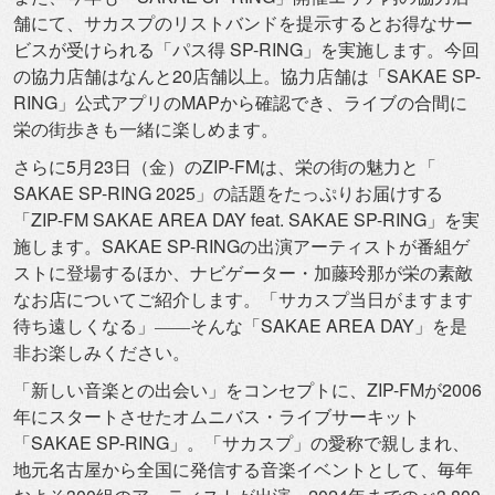
舗にて、
サカスプのリストバンドを提示するとお得なサー
ビスが受けられる
「パス得 SP-RING」を実施します。
今回
の協力店舗はなんと20店舗以上。協力店舗は「SAKAE SP-
RING」公式アプリのMAPから確認でき、
ライブの合間に
栄の街歩きも一緒に楽しめます。
さらに5月23日（金）のZIP-FMは、栄の街の魅力と「
SAKAE SP-RING 2025」の話題をたっぷりお届けする
「ZIP-FM SAKAE AREA DAY feat. SAKAE SP-RING」を実
施します。SAKAE SP-RINGの出演アーティストが番組ゲ
ストに登場するほか、
ナビゲーター・加藤玲那が栄の素敵
なお店についてご紹介します。
「サカスプ当日がますます
待ち遠しくなる」――そんな「
SAKAE AREA DAY」を是
非お楽しみください。
「新しい音楽との出会い」をコンセプトに、ZIP-
FMが2006
年にスタートさせたオムニバス・
ライブサーキット
「SAKAE SP-RING」。「サカスプ」の愛称で親しまれ、
地元名古屋から全国に発信する音楽イベントとして、
毎年