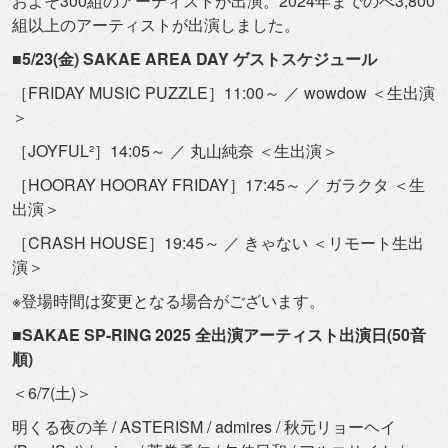
およそ300組のアーティストが出演。
2024年までのべ3,
800
組以上のアーティストが出演しました。
■5/23(金) SAKAE AREA DAY ゲストスケジュール
［FRIDAY MUSIC PUZZLE］11:00～ ／ wowdow ＜生出演
＞
［JOYFUL²］14:05～ ／ 丸山純奈 ＜生出演＞
［HOORAY HOORAY FRIDAY］17:45～ ／ ガラクタ ＜生
出演＞
［CRASH HOUSE］19:45～ ／ きゃない ＜リモート生出
演＞
※登場時間は変更となる場合がございます。
■SAKAE SP-RING 2025 全出演アーティスト出演日(50音
順)
＜6/7(土)＞
明くる夜の羊 / ASTERISM / admires / 秋元リョーヘイ