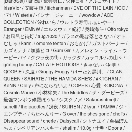
(BandSet) / anica / 荒巻勇仁 / 欠伸日和 / アルコサイト /
IrisaVior / 安藤祐輝 / iiichanman / EVE OF THE LAIN / iCO /
171 / Wisteria / インナージャーニー / wowdow / ACE
COLLECTION / 汐れいら / ウルトラ寿司ふぁいやー /
Etranger / EMNW / エルスウェア紀行 / 奥崎海斗 / Offo tokyo
/ お風呂と街灯 / aug.1020 / ガラスの靴は落とさない / オト
むしゃ / karin. / omeme tenten / おもかげ / ガストバーナー /
カズミナナ / 加藤ヒロ / Gum Girl / カメレオン・ライム・ウ
ーピーパイ / クジラ夜の街 / ガラクタ / カラコルムの山々 /
grating hunny / CAT ATE HOTDOGS / きゃない / Qaijff /
QOOPIE / 久遠 / Groggy-Froggy / けーたと黒川。 / CLAN
QUEEN / SAIHATE / THE HAMIDA SHE'S / #KTCHAN /
KeNN / Ciely / 声にならないよ / COPES / 心愛 -KOKONA- /
Cosmic Mauve / 小林柊矢 / The Muddies / ザ・ダービーズ /
最強マンボウ修羅ぼうや / シズクノメ / Sakurashimeji /
sanetii / the paddles / 冴夜 / SUIREN / Ƶkyun / TAMIW / ジ・
エンプティ / ちたへんりー / G over / the shes gone / chef's /
Disappear sound / cherie / Daisycall / シトナユイ / 至福ぽん
ちょ / シベリアンハスキー / shallm / 13.3g / 十明 / Doona /