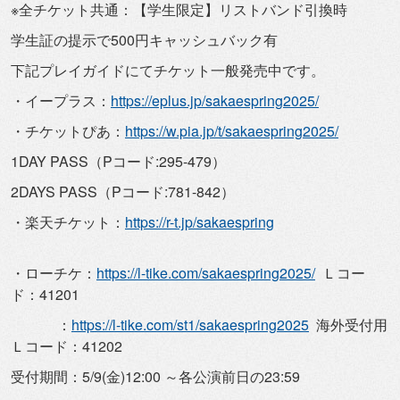
※全チケット共通：【学生限定】リストバンド引換時
学生証の提示で500円キャッシュバック有
下記プレイガイドにてチケット一般発売中です。
・イープラス：
https://eplus.jp/
sakaespring2025/
・チケットぴあ：
https://w.pia.jp/t/
sakaespring2025/
1DAY PASS（Pコード:295-479）
2DAYS PASS（Pコード:781-842）
・楽天チケット：
https://r-t.jp/
sakaespring
・ローチケ：
https://l-tike.com/
sakaespring2025/
Ｌコー
ド：41201
：
https://l-tike.com/st1/
sakaespring2025
海外受付用
Ｌコード：41202
受付期間：5/9(⾦)12:00 ～各公演前⽇の23:59