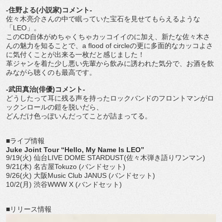
-住野よる(小説家)コメント-
佐々木亮介さんの中で眠っていた宝石を見せてもらえるような
「LEO」。
このCD自体がめちゃくちゃカッコイイのに加え、新たな佐々木さ
んの魅力を知ることで、a flood of circleの更に多面的なカッコよさ
に気付くことが出来る一枚だと感じました！
革ジャンを着た少し悪い先輩から飲みに誘われた気分で、お酒を飲
みながら聴くのも最高です。
-武田真治(俳優)コメント-
どうしたって耳に残る声を持ったロックバンドのフロントマンがロ
ックンロールの鎧を脱いだら、
どんだけ色っぽいんだってことが詰まってる。
■ライブ情報
Juke Joint Tour “Hello, My Name Is LEO”
9/19(火) 仙台LIVE DOME STARDUST(佐々木弾き語りワンマン)
9/21(木) 名古屋Tokuzo (バンドセット)
9/26(火) 大阪Music Club JANUS (バンドセット)
10/2(月) 渋谷WWW X (バンドセット)
■リリース情報