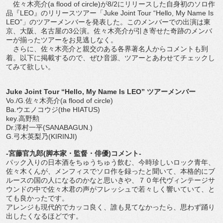
佐々木亮介(a flood of circle)が8/2にリリースした自身初のソロ作
品『LEO』のリリースツアー「Juke Joint Tour “Hello, My Name Is
LEO”」のツアーメンバーを発表した。このメンバーでの出演は東
京、大阪、名古屋の3公演。佐々木亮介が引き寄せた奇跡のメンバ
ーが揃ったツアーをお見逃しなく。
さらに、佐々木亮介と親交のある各界著名人からコメントも到
着。以下に掲載するので、ぜひ音源、ツアーとあわせてチェックし
てみて欲しい。
Juke Joint Tour “Hello, My Name Is LEO” ツアーメンバー
Vo./G.佐々木亮介(a flood of circle)
Ba.ウエノコウジ(the HIATUS)
key.高野勲
Dr.澤村一平(SANABAGUN.)
G.弓木英梨乃(KIRINJI)
-宮藤官九郎(脚本家・監督・俳優)コメント-
パック入りの日本酒をちゅうちゅう飲む、今時珍しいロック青年、
佐々木くんが、メンフィスでソロ作を録ったと聞いて、本格的にブ
ルースの国の人になるのかなと思いきや、７０年代ヴィンテージサ
ウンドの中で佐々木君の声がフレッシュで若々しく響いていて、と
ても良かったです。
アレンジも現代的でカッコ良く、誰も見てなかったら、思わず踊り
出したくなるほどです。