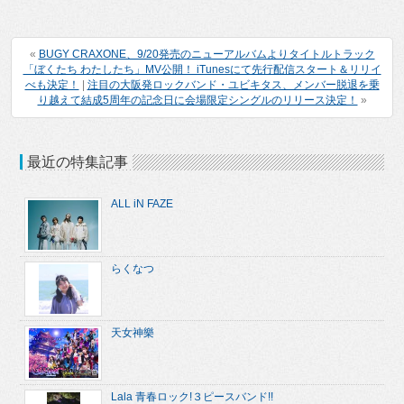
«
BUGY CRAXONE、9/20発売のニューアルバムよりタイトルトラック
「ぼくたち わたしたち」MV公開！ iTunesにて先行配信スタート＆リリイ
べも決定！
|
注目の大阪発ロックバンド・ユビキタス、メンバー脱退を乗
り越えて結成5周年の記念日に会場限定シングルのリリース決定！
»
最近の特集記事
ALL iN FAZE
らくなつ
天女神樂
Lala 青春ロック!３ピースバンド!!