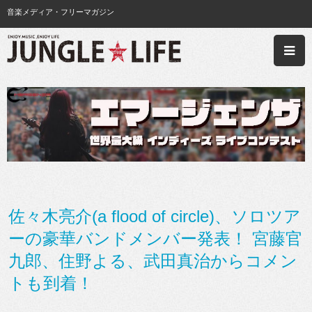
音楽メディア・フリーマガジン
佐々木亮介(a flood of circle)、ソロツア
ーの豪華バンドメンバー発表！ 宮藤官
九郎、住野よる、武田真治からコメン
トも到着！