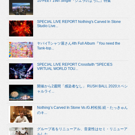
10-FEET 19th Single『シエラのように』特集
SPECIAL LIVE REPORT Nothing's Carved In Stone
Studio Live...
ヤバイTシャツ屋さん4th Full Album『You need the
Tank-top...
SPECIAL LIVE REPORT Crossfaith “SPECIES
VIRTUAL WORLD TOU...
開催から2週間「感染者なし」 RUSH BALL 2020スペシ
ャルライ...
Nothing’s Carved In Stone Vo./G.村松拓 続・たっきゅん
のキ...
グループ名をリニューアル、音楽性はセミ・リニューア
ルした ...