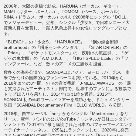
2006年、大阪の京橋で結成。HARUNA（ボーカル、
ギター）、
MAMI（ギター、ボーカル）、TOMOMI（
ベース、ボーカル）、
RINA（ドラムス、ボーカル）
の4人で2008年にシングル「DOLL」
でメジャーデビュー。
翌年、シングル「少女S」で日本レコード大
賞新人賞を受賞し、
一躍人気急上昇中の女性ロックグループとな
る。
『BLEACH』の「少女S」「HARUKAZE」、『
鋼の錬金術師
brotherhood』の「瞬感センチメンタル」、『STAR DRIVER』の
「Pride」、『ポケットモンスター』の「
夜明けの流星群」、『ゲ
ゲゲの鬼太郎』の「A.M.D.K.J.
」、『HIGHSPEED Etoile』の「フ
ァンファーレ」など、
数々のアニメの主題歌を担当。
数多くの海外公演で、SCANDALはアジア、ヨーロッパ、
北米、南
米でかなりの国際的なファンベースを築いている。
2010年から
2018年までの8年間、NHKの音楽番組「J-
MELO AWARDS」の「最
も支持されたアーティスト」部門で、
世界中のファンによる投票で
トップ10入りを果たし、
2014年には1位を獲得。2015年、
SCANDAL初の単独ワールドツアーを成功させ、
ドキュメンタリー
映画『SCANDAL Documentary Film HELLO WORLD』を公開。
2018年、自主レーベル「her」からシングル「
Masterpiece」をリ
リース。翌年、
バンドの公式YouTubeチャンネルが日経エンタテイ
ンメント
の「2019年に最も購読された日本のパフォーマー／
エンタ
ーテイナーチャンネル」で25位にランクインした。
2020年に発売
されたSCANDALの9枚目のスタジオ・
アルバム『Kiss from the