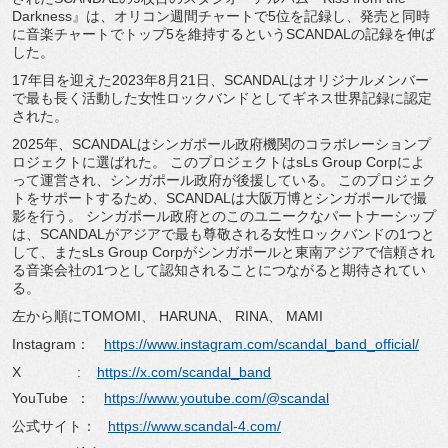
Darkness』は、オリコン週間チャートで5位を記録し、
発売と同時
に音楽チャートでトップ5を維持するというSCAND
ALの記録を伸ば
した。
17年目を迎えた2023年8月21日、
SCANDALはオリジナルメンバー
で最も長く活動した女性ロッ
クバンドとしてギネス世界記録に認定
された。
2025年、
SCANDALはシンガポール政府機関のコラボレーションプ
ロジ
ェクトに選ばれた。 このプロジェクトはsLs Group Corpによ
って運営され、シンガポール政府が後援している。 このプロジェク
トをサポートするため、
SCANDALは大阪万博とシンガポールで撮
影を行う。 シンガポール政府とのこのユニークなパートナーシップ
は、
SCANDALがアジアで最も尊敬される女性ロックバンドの1つ
と
して、またsLs Group Corpがシンガポールと東南アジアで信頼され
る音楽会社の1つ
として認知されることにつながると期待されてい
る。
左から順にTOMOMI、 HARUNA、 RINA、 MAMI
Instagram：
https://www.instagram.com/
scandal_band_official/
X :
https://x.com/scandal_band
YouTube ：
https://www.youtube.com/@
scandal
公式サイト：
https://www.scandal-4.com/