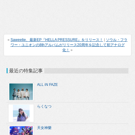
«
Saweetie、最新EP『HELLA PRESSURE』をリリース！
|
ソウル・フラ
ワー・ユニオンの8thアルバムがリリース20周年を記念して初アナログ
化！
»
最近の特集記事
ALL iN FAZE
らくなつ
天女神樂