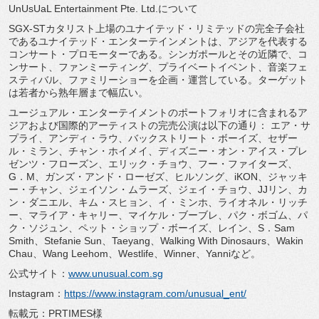
UnUsUaL Entertainment Pte. Ltd.について
SGX-STカタリスト上場のユナイテッド・
リミテッドの完全子会社
であるユナイテッド・
エンターテインメントは、アジアを代表する
コンサート・
プロモーターである。シンガポールとその近隣で、コ
ンサート、
ファンミーティング、プライベートイベント、
音楽フェ
スティバル、ファミリーショーを企画・運営している。
ターゲット
は若者から熟年層まで幅広い。
ユージュアル・
エンターテイメントのポートフォリオに含まれるア
ジアおよび国際
的アーティストの完売公演は以下の通り： エア・サ
プライ、アンディ・ラウ、バックストリート・ボーイズ、
セザー
ル・ミラン、チャン・ホイメイ、ディズニー・オン・
アイス・プレ
ゼンツ・フローズン、エリック・チョウ、フー・
ファイターズ、
G．M、ガンズ・アンド・ローゼズ、ヒルソング、
iKON、ジャッキ
ー・チャン、ジェイソン・ムラーズ、ジェイ・
チョウ、JJリン、カ
ン・ダニエル、キム・スヒョン、イ・
ミンホ、ライオネル・リッチ
ー、マライア・キャリー、マイケル・
ブーブレ、パク・ボゴム、パ
ク・ソジュン、ペット・ショップ・
ボーイズ、レイン、S．Sam
Smith、Stefanie Sun、Taeyang、Walking With Dinosaurs、Wakin
Chau、Wang Leehom、Westlife、Winner、
Yanniなど。
公式サイト：
www.unusual.com.sg
Instagram：
https://www.
instagram.com/unusual_ent/
転載元：PRTIMES様