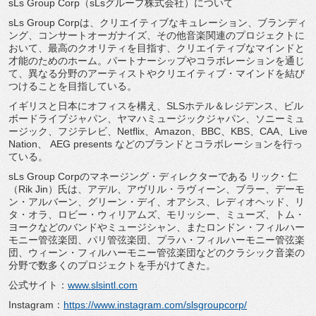
sLs Group Corp（sLsグループ株式会社）について
sLs Group Corpは、クリエイティブなキュレーション、ブランディ
ング、
コンサートオーガナイズ、
その他音楽関連のプロジェクトに
おいて、
最高のクオリティを目指す、
クリエイティブなマインドと
才能のためのホーム。
パートナーシップやコラボレーションを通じ
て、
異なる分野のアーティストやクリエイティブ・
マインドを結び
つけることを目指している。
イギリスと日本にオフィスを構え、SLSホテル＆レジデンス、
ビル
ボードライブジャパン、ヤマハミュージックジャパン、
ソニーミュ
ージック、フジテレビ、Netflix、
Amazon、BBC、KBS、CAA、Live
Nation、 AEG presents などのブランドとコラボレーションを行っ
ている。
sLs Group Corpのマネージング・ディレクターである リック･ 仁
（Rik Jin）氏は、アデル、アヴリル・ラヴィーン、ブラー、
デーモ
ン・アルバーン、グリーン・デイ、オアシス、
レディオヘッド、リ
タ・オラ、ロビー・ウィリアムズ、
モリッシー、ミューズ、トム・
ヨークなどのバンドやミュージシャン、またロンドン・
フィルハー
モニー管弦楽団、パリ管弦楽団、プラハ・
フィルハーモニー管弦楽
団、ウィーン・
フィルハーモニー管弦楽団などのクラシック音楽の
分野で数多くの
プロジェクトを手がけてきた。
公式サイト：
www.slsintl.com
Instagram：
https://www.
instagram.com/slsgroupcorp/