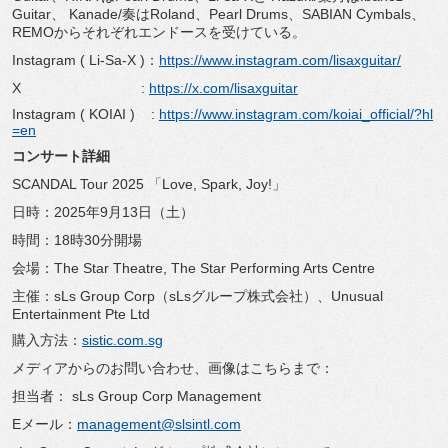
Guitar、 Kanade/奏はRoland、Pearl Drums、SABIAN Cymbals、
REMOからそれぞれエンドースを受けている。
Instagram ( Li-Sa-X )：
https://www.instagram.com/
lisaxguitar/
X :
https://x.com/lisaxguitar
Instagram ( KOIAI ) :
https://www.instagram.com/
koiai_official/?hl
=en
コンサート詳細
SCANDAL Tour 2025 「Love, Spark, Joy!」
日時：2025年9月13日（土）
時間：18時30分開場
会場：The Star Theatre, The Star Performing Arts Centre
主催：sLs Group Corp（sLsグループ株式会社）、Unusual
Entertainment Pte Ltd
購入方法：
sistic.com.sg
メディアからのお問い合わせ、画像はこちらまで：
担当者： sLs Group Corp Management
Eメール：
management@slsintl.com