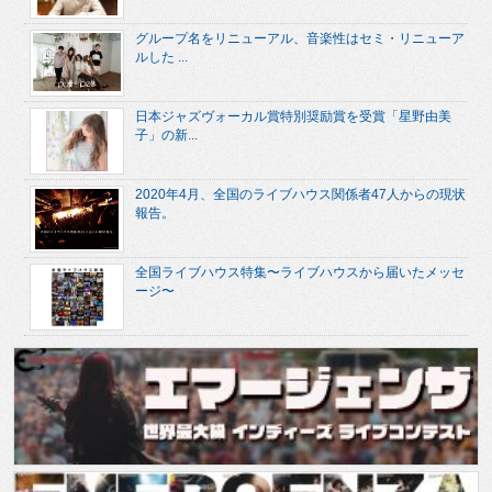
グループ名をリニューアル、音楽性はセミ・リニューア
ルした ...
日本ジャズヴォーカル賞特別奨励賞を受賞「星野由美
子」の新...
2020年4月、全国のライブハウス関係者47人からの現状
報告。
全国ライブハウス特集〜ライブハウスから届いたメッセ
ージ〜