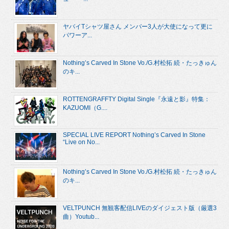
ヤバイTシャツ屋さん メンバー3人が大使になって更に
パワーア...
Nothing’s Carved In Stone Vo./G.村松拓 続・たっきゅん
のキ...
ROTTENGRAFFTY Digital Single『永遠と影』特集：
KAZUOMI（G....
SPECIAL LIVE REPORT Nothing’s Carved In Stone
“Live on No...
Nothing’s Carved In Stone Vo./G.村松拓 続・たっきゅん
のキ...
VELTPUNCH 無観客配信LIVEのダイジェスト版（厳選3
曲）Youtub...