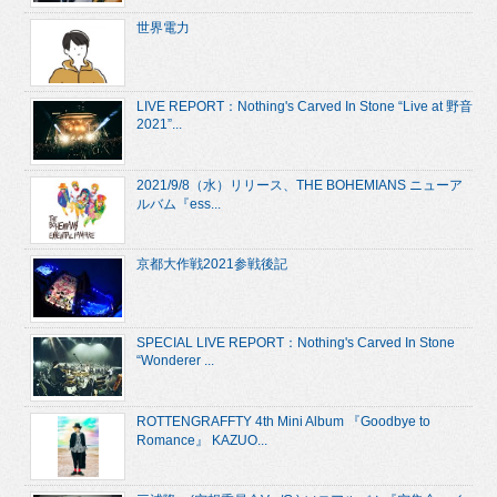
世界電力
LIVE REPORT：Nothing's Carved In Stone “Live at 野音
2021”...
2021/9/8（水）リリース、THE BOHEMIANS ニューア
ルバム『ess...
京都大作戦2021参戦後記
SPECIAL LIVE REPORT：Nothing's Carved In Stone
“Wonderer ...
ROTTENGRAFFTY 4th Mini Album 『Goodbye to
Romance』 KAZUO...