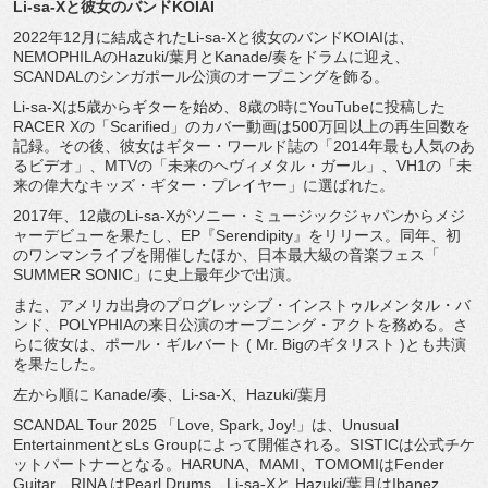
Li-sa-Xと彼女のバンドKOIAI
2022年12月に結成されたLi-sa-
Xと彼女のバンドKOIAIは、
NEMOPHILAのHazuki/葉月とKanade/
奏をドラムに迎え、
SCANDALのシンガポール公演のオープニングを飾る。
Li-sa-Xは5歳からギターを始め、
8歳の時にYouTubeに投稿した
RACER Xの「Scarified」
のカバー動画は500万回以上の再生回数を
記録。その後、
彼女はギター・ワールド誌の「2014年最も人気のあ
るビデオ」
、MTVの「未来のヘヴィメタル・ガール」、VH1の「
未
来の偉大なキッズ・ギター・プレイヤー」に選ばれた。
2017年、12歳のLi-sa-Xがソニー・
ミュージックジャパンからメジ
ャーデビューを果たし、EP『
Serendipity』をリリース。同年、
初
のワンマンライブを開催したほか、日本最大級の音楽フェス「
SUMMER SONIC」に史上最年少で出演。
また、アメリカ出身のプログレッシブ・インストゥルメンタル・
バ
ンド、POLYPHIAの来日公演のオープニング・
アクトを務める。さ
らに彼女は、ポール・ギルバート ( Mr. Bigのギタリスト )とも共演
を果たした。
左から順に Kanade/奏、Li-sa-X、Hazuki/葉月
SCANDAL Tour 2025 「Love, Spark, Joy!」は、Unusual
EntertainmentとsLs Groupによって開催される。
SISTICは公式チケ
ットパートナーとなる。HARUNA、
MAMI、TOMOMIはFender
Guitar、RINA はPearl Drums、Li-sa-Xと Hazuki/葉月はIbanez