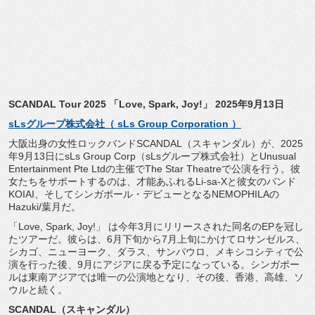
SCANDAL Tour 2025 「Love, Spark, Joy!」 2025年9月13日
sLsグループ株式会社（ sLs Group Corporation ）
大阪出身の女性ロックバンドSCANDAL（スキャンダル）が、
2025
年9月13日にsLs Group Corp（sLsグループ株式会社）とUnusual
Entertainment Pte Ltdの主催でThe Star Theatreで公演を行う。彼
女たちをサポートするのは、
才能あふれるLi-sa-Xと彼女のバンド
KOIAI、
そしてシンガポール・
デビューとなるNEMOPHILAの
Hazuki/葉月だ。
「Love, Spark, Joy!」 は今年3月にリリースされた同名のEPを冠し
たツアーだ。
彼らは、6月下旬から7月上旬にかけてロサンゼルス、
シカゴ、
ニューヨーク、ダラス、サンパウロ、
メキシコシティで公
演を行った後、
9月にアジアに戻る予定になっている。
シンガポー
ルは東南アジアでは唯一の公演地となり、その後、
香港、高雄、ソ
ウルと続く。
SCANDAL（スキャンダル）