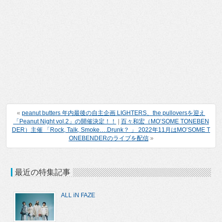
«
peanut butters 年内最後の自主企画 LIGHTERS、the pulloversを迎え
「Peanut Night vol.2」の開催決定！！
|
百々和宏（MO’SOME TONEBEN
DER）主催 「Rock, Talk, Smoke….Drunk？ 」 2022年11月はMO’SOME T
ONEBENDERのライブを配信
»
最近の特集記事
ALL iN FAZE