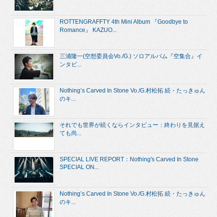
ROTTENGRAFFTY 4th Mini Album 『Goodbye to
Romance』 KAZUO...
三浦隆一(空想委員会Vo./G.) ソロアルバム『空集合』イ
ンタビ...
Nothing’s Carved In Stone Vo./G.村松拓 続・たっきゅん
のキ...
それでも世界が続くならインタビュー：終わりを見据え
ても尚...
SPECIAL LIVE REPORT：Nothing's Carved In Stone
SPECIAL ON...
Nothing’s Carved In Stone Vo./G.村松拓 続・たっきゅん
のキ...