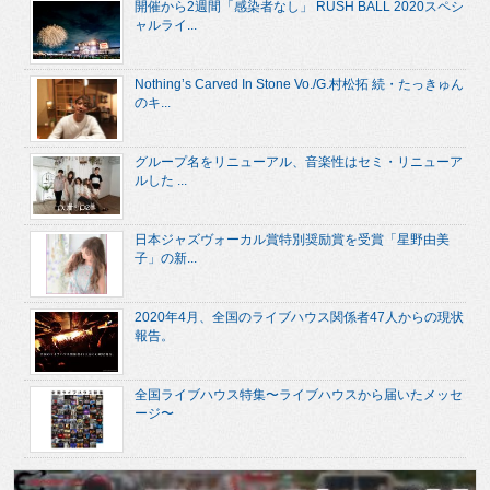
開催から2週間「感染者なし」 RUSH BALL 2020スペシ
ャルライ...
Nothing’s Carved In Stone Vo./G.村松拓 続・たっきゅん
のキ...
グループ名をリニューアル、音楽性はセミ・リニューア
ルした ...
日本ジャズヴォーカル賞特別奨励賞を受賞「星野由美
子」の新...
2020年4月、全国のライブハウス関係者47人からの現状
報告。
全国ライブハウス特集〜ライブハウスから届いたメッセ
ージ〜