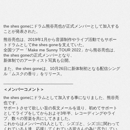
the shes goneにドラム熊谷亮也が正式メンバーとして加入する
ことが発
表された。
熊谷亮也は、
2019年1月から音源制作やライブ活動でもサポー
トドラムとし
てthe shes goneを支えていた。
全国ツアー「Make me Sunny TOUR 2022」から熊谷亮也は、
the shes goneの正式メンバーとなり、
新体制でのアーティスト写真も公開。
また、the shes goneは、10月26日に新体制初となる配信シング
ル「
ムスクの香り」をリリース。
______________________________
＜メンバーコメント＞
the shes goneにドラムとして加入する事になりました、熊谷亮
也です。
サポートさせて欲しい旨の長文メールを送り、
初めてサポート
としてライブをしてからおよそ3年半、
レコーディングやライ
ブ、数々の苦楽を共にしてきました。
これからはメンバーの1人として、シズゴと、
シズゴに関わって
くれている人達、
応援してくれている皆さんの為に尽力してい