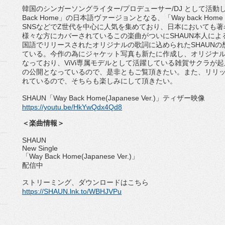
韓国のシンガーソングライター
/
プロデューサー
/DJ
として活
動
Back Home
」の日本語ヴァージョンとなる、「
Way back Home 
SNS
などで
Z
世代を中心に人
気を集めており、日本においても著
様々な方にカバーされているこの楽曲がつい
に
SHAUN
本人によ
国語でリリースされたオリジナルの歌詞に込められた
SHAUN
の
ている。
今作の為にジャケット写真も新たに作成し、
オリジナ
なっており、
ViVi
専属モデルとして活躍している雑賀サクラが起
の公開となっているので、
是非ともご覧頂きたい。また、リリ
れているので、そちらも楽しみにして頂きたい。
SHAUN
「
Way Back Home(Japanese Ver.)
」ティザー映像
https://youtu.be/HkYwQdx4Qd8
＜楽曲情報＞
SHAUN
New Single
「
Way Back Home(Japanese Ver.)
」
配信中
ストリーミング、ダウンロードはこちら
https://SHAUN.lnk.to/WBHJVPu