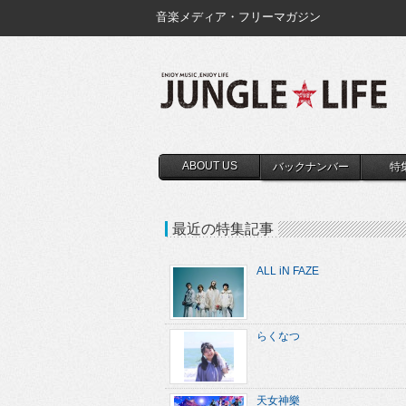
音楽メディア・フリーマガジン
ABOUT US
バックナンバー
特
最近の特集記事
ALL iN FAZE
らくなつ
天女神樂