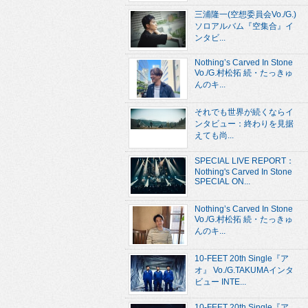
三浦隆一(空想委員会Vo./G.)
ソロアルバム『空集合』イ
ンタビ...
Nothing’s Carved In Stone
Vo./G.村松拓 続・たっきゅ
んのキ...
それでも世界が続くならイ
ンタビュー：終わりを見据
えても尚...
SPECIAL LIVE REPORT：
Nothing's Carved In Stone
SPECIAL ON...
Nothing’s Carved In Stone
Vo./G.村松拓 続・たっきゅ
んのキ...
10-FEET 20th Single『ア
オ』 Vo./G.TAKUMAインタ
ビュー INTE...
10-FEET 20th Single『ア