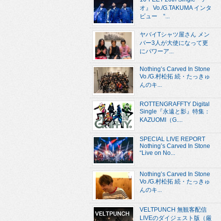
オ』 Vo./G.TAKUMA インタ
ビュー “...
ヤバイTシャツ屋さん メン
バー3人が大使になって更
にパワーア...
Nothing’s Carved In Stone
Vo./G.村松拓 続・たっきゅ
んのキ...
ROTTENGRAFFTY Digital
Single『永遠と影』特集：
KAZUOMI（G....
SPECIAL LIVE REPORT
Nothing’s Carved In Stone
“Live on No...
Nothing’s Carved In Stone
Vo./G.村松拓 続・たっきゅ
んのキ...
VELTPUNCH 無観客配信
LIVEのダイジェスト版（厳