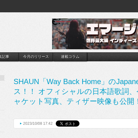
集記事
今月のリリース
連載コラム
SHAUN「Way Back Home」のJapa
ス！！ オフィシャルの日本語歌詞
ャケット写真、ティザー映像も公開
2023/10/08 17:42