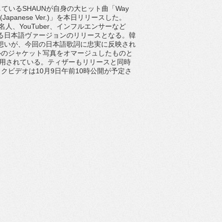
している
SHAUN
が自身の大ヒット曲「
Way
(Japanese Ver.)
」を本日リリースした。
名人、
YouTuber
、
インフルエンサーなど
る日本語ヴァージョンのリリースとなる。
韓
想いが、今回の日本語歌詞に忠実に反映され
ルのジャケット写真をオマージュしたものと
用されてい
る。ティザーもリリースと同時
ックビデオは
10
月
9
日午前
1
0
時公開が予定さ