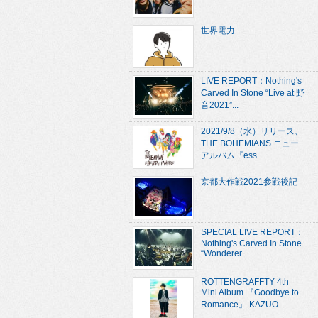
世界電力
LIVE REPORT：Nothing's
Carved In Stone “Live at 野
音2021”...
2021/9/8（水）リリース、
THE BOHEMIANS ニュー
アルバム『ess...
京都大作戦2021参戦後記
SPECIAL LIVE REPORT：
Nothing's Carved In Stone
“Wonderer ...
ROTTENGRAFFTY 4th
Mini Album 『Goodbye to
Romance』 KAZUO...