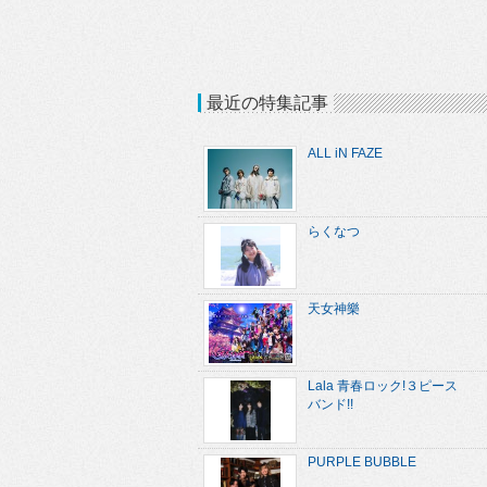
最近の特集記事
ALL iN FAZE
らくなつ
天女神樂
Lala 青春ロック!３ピース
バンド!!
PURPLE BUBBLE