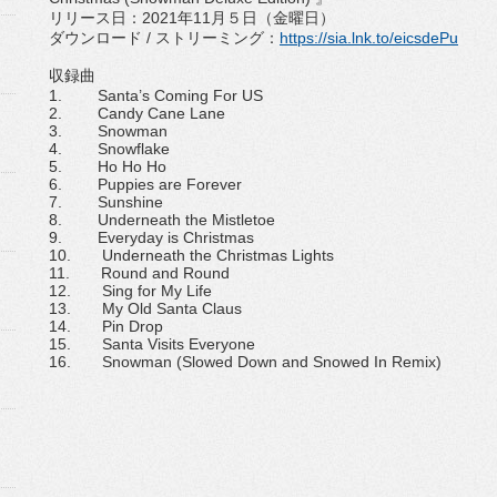
リリース日：
2021
年
11
月５日（金曜日）
ダウンロード
/
ストリーミング：
https://sia.
lnk.to/eicsdePu
収録曲
1. Santa’s Coming For US
2. Candy Cane Lane
3. Snowman
4. Snowflake
5. Ho Ho Ho
6. Puppies are Forever
7. Sunshine
8. Underneath the Mistletoe
9. Everyday is Christmas
10. Underneath the Christmas Lights
11. Round and Round
12. Sing for My Life
13. My Old Santa Claus
14. Pin Drop
15. Santa Visits Everyone
16. Snowman (Slowed Down and Snowed In Remix)