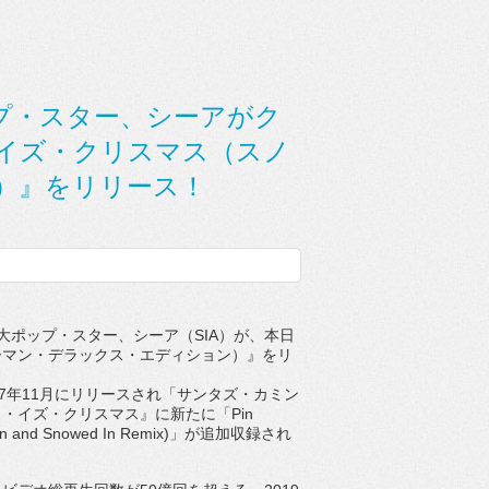
プ・スター、シーアがク
イズ・クリスマス（スノ
）』をリリース！
大ポップ・スター、シーア（
SIA
）が、本日
ーマン・
デラックス・エディション）』をリ
7
年
11
月にリリースされ「サンタズ・カミン
イ・イズ・クリスマス』
に新たに「
Pin
 and Snowed In Remix)
」が追加収録され
。