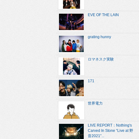
EVE OF THE LAIN
grating hunny
ロマネスク実験
171
世界電力
LIVE REPORT：Nothing's
Carved In Stone “Live at 野
音2021”...