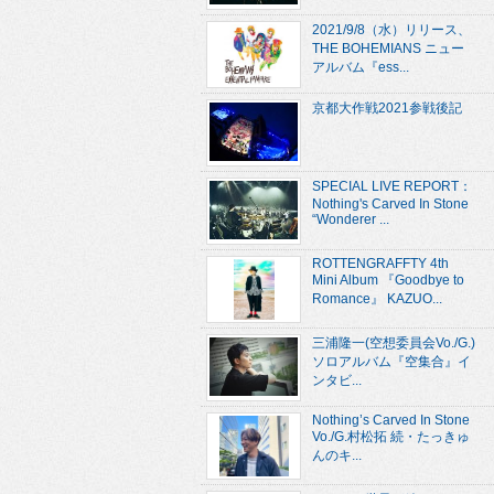
2021/9/8（水）リリース、
THE BOHEMIANS ニュー
アルバム『ess...
京都大作戦2021参戦後記
SPECIAL LIVE REPORT：
Nothing's Carved In Stone
“Wonderer ...
ROTTENGRAFFTY 4th
Mini Album 『Goodbye to
Romance』 KAZUO...
三浦隆一(空想委員会Vo./G.)
ソロアルバム『空集合』イ
ンタビ...
Nothing’s Carved In Stone
Vo./G.村松拓 続・たっきゅ
んのキ...