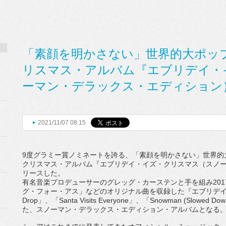
「素顔を明かさない」世界的大ポッ
リスマス・アルバム『エブリデイ・
ーマン・デラックス・エディション
2021/11/07 08:15
9
度グラミー賞ノミネートを誇る、「素顔を明かさない」
世界的
クリスマス・
アルバム『エブリデイ・イズ・クリスマス（スノ
リースした。
有名音楽プロデューサーのグレッグ・カーステンと手を組み
201
グ・フォー・アス」
などのオリジナル曲を収録した『エブリデ
Drop
」、「
Santa Visits Everyone
」、「
Snowman (Slowed Down
た、スノーマン・デラックス・
エディション・アルバムとなる