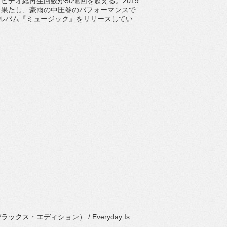
・
ビデオ総再生回数が
50
億回を超える。
2019
を果たし、
豪雨の中圧巻のパフォーマンスで
ルバム『
ミュージック』をリリースしてい
デラックス・エディション）
/ Everyday Is