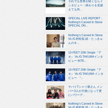
それでも世界が続くならイ
ンタビュー：終わりを見据
えても尚...
SPECIAL LIVE REPORT：
Nothing's Carved In Stone
SPECIAL ON...
Nothing’s Carved In Stone
Vo./G.村松拓 続・たっきゅ
んのキ...
10-FEET 20th Single『ア
オ』 Vo./G.TAKUMAインタ
ビュー INTE...
10-FEET 20th Single『ア
オ』 Vo./G.TAKUMA インタ
ビュー “...
ヤバイTシャツ屋さん メン
バー3人が大使になって更
にパワーア...
Nothing’s Carved In Stone
Vo./G.村松拓 続・たっきゅ