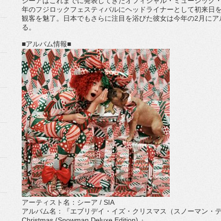
シーアはこれまでに発表してきたオフィシャル・ミュージック
年のフジロックフ
ェスティバルにヘッドライナーとして初来日
観客を魅了。
日本でもさらに注目を浴びた彼女は今年の
2
月にア
る。
■
アルバム情報
■
アーティスト名：シーア
/ SIA
アルバム名：『エブリデイ・イズ・クリスマス（スノーマン・
Christmas (Snowman Deluxe Edition)
』