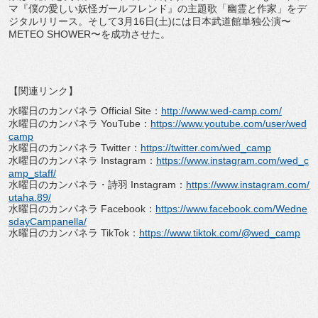
マ『僕の愛しい妖怪ガールフレンド』の主題歌「幽霊と作家」をデ
ジタルリリース。そして3月16日(土)には日本武道館単独公演〜
METEO SHOWER〜を成功させた。
【関連リンク】
水曜日のカンパネラ Official Site：
http://www.wed-camp.com/
水曜日のカンパネラ YouTube：
https://www.youtube.com/user/wed
camp
水曜日のカンパネラ Twitter：
https://twitter.com/wed_camp
水曜日のカンパネラ Instagram：
https://www.instagram.com/wed_c
amp_staff/
水曜日のカンパネラ・詩羽 Instagram：
https://www.instagram.com/
utaha.89/
水曜日のカンパネラ Facebook：
https://www.facebook.com/Wedne
sdayCampanella/
水曜日のカンパネラ TikTok：
https://www.tiktok.com/@wed_camp