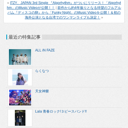
«
ITZY、JAPAN 3rd Single 『Algorhythm』がついにリリース！「Algorhyt
hm」のMusic Videoが公開！！
|
前作から約4年振りとなる待望のフルアル
バム『ディスコの卵』から「Funky Night」のMusic Videoを公開！＆初の
海外公演となる台湾でのワンマンライブも決定！
»
最近の特集記事
ALL iN FAZE
らくなつ
天女神樂
Lala 青春ロック!３ピースバンド!!