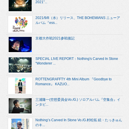
2021”...
2021/9/8（水）リリース、THE BOHEMIANS ニューア
ルバム『ess...
京都大作戦2021参戦後記
SPECIAL LIVE REPORT：Nothing's Carved In Stone
“Wonderer ...
ROTTENGRAFFTY 4th Mini Album 『Goodbye to
Romance』 KAZUO...
三浦隆一(空想委員会Vo./G.) ソロアルバム『空集合』イ
ンタビ...
Nothing’s Carved In Stone Vo./G.村松拓 続・たっきゅん
のキ...