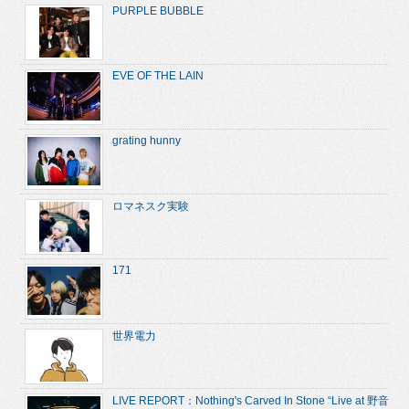
PURPLE BUBBLE
EVE OF THE LAIN
grating hunny
ロマネスク実験
171
世界電力
LIVE REPORT：Nothing's Carved In Stone “Live at 野音