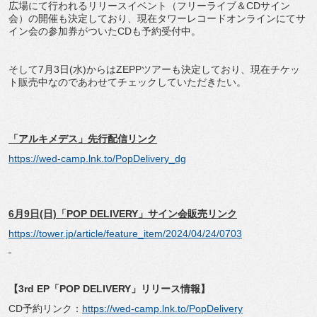
広場にて行われるリリースイベント（フリーライブ＆CDサイン
会）の開催も決定しており、現在タワーレコードオンラインにてサ
イン会の参加券がついたCDも予約受付中。
そして7月3日(水)からはZEPPツアーも決定しており、現在チケッ
ト販売中なのであわせてチェックしていただきたい。
「アルキメデス」先行配信リンク
https://wed-camp.lnk.to/PopDelivery_dg
6
月9日(日)「POP DELIVERY」サイン会販売リンク
https://tower.jp/article/feature_item/2024/04/24/0703
【3rd EP「POP DELIVERY」リリース情報】
CD予約リンク：
https://wed-camp.lnk.to/PopDelivery