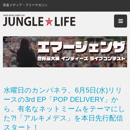
音楽メディア・フリーマガジン
水曜日のカンパネラ、6月5日(水)リリ
ースの3rd EP「POP DELIVERY」か
ら、有名なネットミームをテーマにし
た?!「アルキメデス」を本日先行配信
スタート！