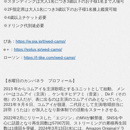
※スタンディングは大人1名につき3歳以下のお子様1名まで入場可
※2F指定席は大人1名につき3歳以下のお子様1名膝上鑑賞可能
※4歳以上チケット必要
※ドリンク代別途必要
ぴあ：
https://w.pia.jp/t/wed-camp/
e＋：
https://eplus.jp/wed-camp/
ローソン：
https://l-tike.com/wed-camp/
【水曜日のカンパネラ プロフィール】
2013 年からコムアイを主演歌唱とするユニットとして始動。 メン
バーはコムアイ（主演）、ケンモチヒデフミ（音楽）、Dir.F（その
他）の 3人だが、表に出るのは主演のコムアイのみとなっていた。
2021年９月６日、コムアイが脱退、二代目として主演/歌唱担当に
詩羽（うたは）が加入となり新体制での活動をスタートさせる。
2022年2月にリリースした「エジソン」のMVが解禁後、SNSを中
心に話題となり再生回数は5700万回、ストリーミングの累積再生回
数は1億回を突破。2024年3月13日(水)には、Amazon Originalドラ