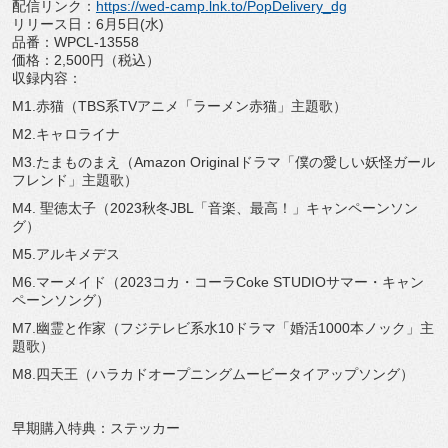
配信リンク：
https://wed-camp.lnk.to/PopDelivery_dg
リリース日：6月5日(水)
品番：WPCL-13558
価格：2,500円（税込）
収録内容：
M1.赤猫（TBS系TVアニメ「ラーメン赤猫」主題歌）
M2.キャロライナ
M3.たまものまえ（Amazon Originalドラマ「僕の愛しい妖怪ガール
フレンド」主題歌）
M4. 聖徳太子（2023秋冬JBL「音楽、最高！」キャンペーンソン
グ）
M5.アルキメデス
M6.マーメイド（2023コカ・コーラCoke STUDIOサマー・キャン
ペーンソング）
M7.幽霊と作家（フジテレビ系水10ドラマ「婚活1000本ノック」主
題歌）
M8.四天王（ハラカドオープニングムービータイアップソング）
早期購入特典：ステッカー