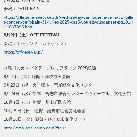
7
月31日（木）パリ公演
会場：PETIT BAIN
https://billetterie.seetickets.fr/wednesday-campanella-paris-31-juille
t-concert-petit-bain-31-juillet-2025-css5-voulezvousdanser-pg101-r
i11067395.html
8
月2日（土）OFF FESTIVAL
会場：ポーランド・カトヴィツェ
https://off-festival.pl/
水曜日のカンパネラ プレミアライブ 2025続編
9月５日（金）静岡・藤枝市民会館
9月23日（祝・火）熊本・荒尾総合文化センター
9月24日（水）熊本・合志市総合センター「ヴィーブル」文化会館
10月4日（土）佐賀・基山町民会館
10月５日（日）佐賀・嬉野市社会文化会館
10月10日（金）滋賀・ひこね市文化プラザ
http://www.wed-camp.com/#tour