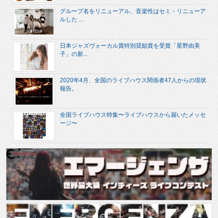
グループ名をリニューアル、音楽性はセミ・リニューア
ルした ...
日本ジャズヴォーカル賞特別奨励賞を受賞「星野由美
子」の新...
2020年4月、全国のライブハウス関係者47人からの現状
報告。
全国ライブハウス特集〜ライブハウスから届いたメッセ
ージ〜