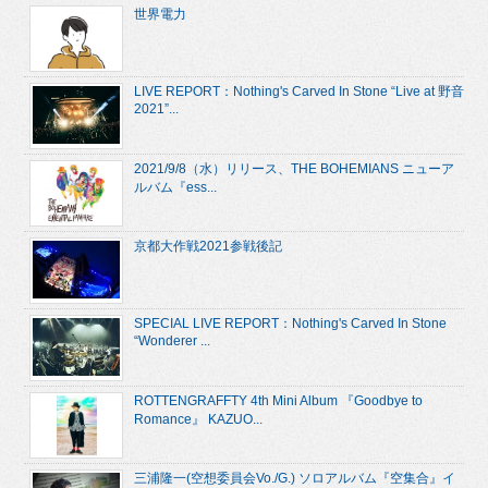
世界電力
LIVE REPORT：Nothing's Carved In Stone “Live at 野音
2021”...
2021/9/8（水）リリース、THE BOHEMIANS ニューア
ルバム『ess...
京都大作戦2021参戦後記
SPECIAL LIVE REPORT：Nothing's Carved In Stone
“Wonderer ...
ROTTENGRAFFTY 4th Mini Album 『Goodbye to
Romance』 KAZUO...
三浦隆一(空想委員会Vo./G.) ソロアルバム『空集合』イ