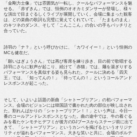
「金剛力士像」では雰囲気が一転し、クールなパフォーマンスを魅
せる。「赤ずきん」では、恒例のオオカミダンサーが登場し、様々
な演出で目まぐるしくライブが展開していく。会場に集まった観客
は、どの楽曲の歌詞も完璧に覚えてくれていて、「たまものまえ」
のキツネのダンス、そして「こんここん」の合いの手もバッチリと
合っていた。
詩羽の「ナ？」という呼びかけに、「カワイイー！」という恒例の
MCも健在だ。
「願いはぎょうさん」では再び客席を練り歩き、目の前で歌唱する
詩羽にさらに歓声が起こり、続けて「赤猫」では、麺を湯ぎりする
パフォーマンスを真似する姿も見られた。クールに決める「四天
王」では、「知ってんの！」「待ってんの！」というコールアンド
レスポンスが起こった。
そして、いよいよ話題の新曲「シャトーブリアン」の初パフォーマ
ンス。会場のビジョンには韓国語で書かれた肉の部位が映し出され
た。割れんばかりの「シャトーブリアン！！」という声は、今日一
番のコールアンドレスポンスとなった。曲の途中では、牛の着ぐる
みを着たケンモチヒデフミが後方のDJブースからステージ前に出て
きて、「シャトーブリアン」というカンペを掲げるというオリジナ
リティが溢れるパフォーマンス。大きな笑いと共に、会場のボルテ