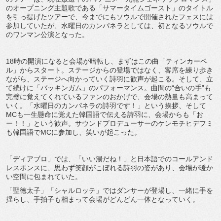
のオープニング主題歌である「サマータイムゴースト」のタイトル
を引っ提げたツアーで、今までにもソウルで開催されたフェスには
参加していたが、水曜日のカンパネラとしては、初となるソウルで
のワンマン公演となった。
18時の開演になると会場が暗転し、まずはこの曲「ティンカーベ
ル」からスタート。ステージからの登場ではなく、客席を練り歩き
ながら、ステージへ向かっていく詩羽に歓声が起こる。そして、立
て続けに「バッキンガム」のパフォーマンス。曲間の“合いの手”も
完璧に覚えてくれているファンのおかげで、会場の熱量も高まって
いく。「水曜日のカンパネラの詩羽です！」という挨拶、そして
MCも一生懸命に覚えた韓国語で伝える詩羽に、会場からも「お
ー！！」という歓声。サウンドプロデューサーのケンモチヒデフミ
も韓国語でMCに参加し、笑いが起こった。
「ディアブロ」では、「いい湯だね！」と日本語でのコールアンド
レスポンスに、思わず笑顔がこぼれる詩羽の姿があり、会場が暖か
い空間に包まれていた。
「聖徳太子」「シャルロッテ」ではダンサーが登場し、一緒に手を
揺らし、手拍子も相まって会場がどんどん一体となっていく。