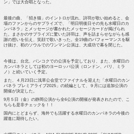
ン」では大合唱となった。
最後の曲、「招き猫」のイントロが流れ、詩羽が歌い始めると、会
場のファンからのサプライズで、「明日明後日その先も水曜日のカ
ンパネラ」とメッセージが書かれたメッセージカードが掲げられ
た。まさかのサプライズに驚いた詩羽は、声を詰まらせながらも感
謝の想いを伝え、笑顔で歌いきった。全19曲のパフォーマンスを駆
け抜け、初のソウルでのワンマン公演は、大成功で幕を閉じた。
今後は、台北、バンコクでの公演を予定しており、また、水曜日の
カンパネラとしては初のヨーロッパ公演（ロンドン、パリ、ミラ
ノ）と続いていく予定。
また、４月23日に浅草公会堂でファイナルを迎えた「水曜日のカン
パネラ プレミアライブ2025」の続編として、９月には追加公演の
開催が決定した。
9月５日（金）の静岡公演から全6公演の開催が発表されたので、こ
ちらも是非チェックを！！
国内にとどまらず、海外でも活躍する水曜日のカンパネラの今後の
躍進に期待したい。