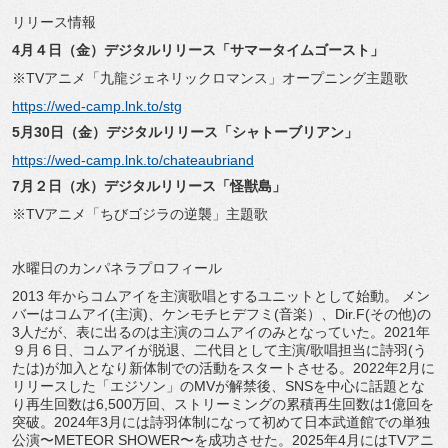
リリース情報
4
月４日（金）デジタルリリース「サマータイムゴースト」
※TVアニメ「九龍ジェネリックロマンス」オープニング主題歌
https://wed-camp.lnk.to/stg
5
月30日（金）デジタルリリース「シャトーブリアン」
https://wed-camp.lnk.to/chateaubriand
7
月２日（水）デジタルリリース「怪獣島」
※TVアニメ「ちびゴジラの逆襲」主題歌
水曜日のカンパネラプロフィール
2013 年からコムアイを主演歌唱とするユニットとして始動。 メン
バーはコムアイ(主演)、ケンモチヒデフミ(音楽）、Dir.F(その他)の
3人だが、表に出るのは主演のコムアイのみとなっていた。2021年
９月６日、コムアイが脱退、二代目として主演/歌唱担当に詩羽(う
たは)が加入となり新体制での活動をスタートさせる。2022年2月に
リリースした「エジソン」のMVが解禁後、SNSを中心に話題とな
り再生回数は6,500万回、ストリーミングの累積再生回数は1億回を
突破。2024年3月には詩羽体制になって初めて日本武道館での単独
公演〜METEOR SHOWER〜を成功させた。2025年4月にはTVアニ