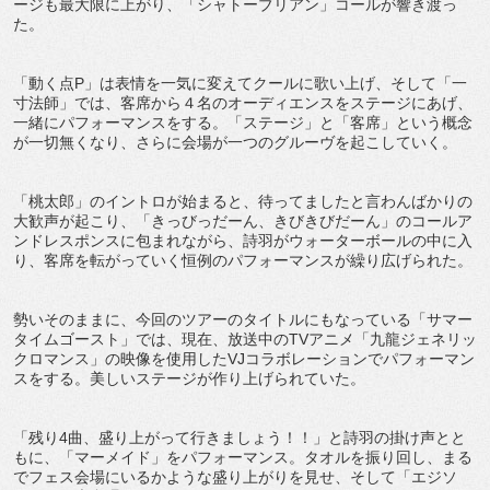
ージも最大限に上がり、「シャトーブリアン」コールが響き渡っ
た。
「動く点P」は表情を一気に変えてクールに歌い上げ、そして「一
寸法師」では、客席から４名のオーディエンスをステージにあげ、
一緒にパフォーマンスをする。「ステージ」と「客席」という概念
が一切無くなり、さらに会場が一つのグルーヴを起こしていく。
「桃太郎」のイントロが始まると、待ってましたと言わんばかりの
大歓声が起こり、「きっびっだーん、きびきびだーん」のコールア
ンドレスポンスに包まれながら、詩羽がウォーターボールの中に入
り、客席を転がっていく恒例のパフォーマンスが繰り広げられた。
勢いそのままに、今回のツアーのタイトルにもなっている「サマー
タイムゴースト」では、現在、放送中のTVアニメ「九龍ジェネリッ
クロマンス」の映像を使用したVJコラボレーションでパフォーマン
スをする。美しいステージが作り上げられていた。
「残り4曲、盛り上がって行きましょう！！」と詩羽の掛け声とと
もに、「マーメイド」をパフォーマンス。タオルを振り回し、まる
でフェス会場にいるかような盛り上がりを見せ、そして「エジソ