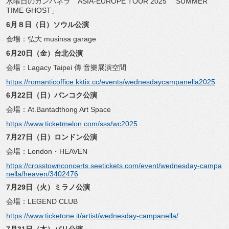
水曜日のカンパネラ ASIA-EUROPE TOUR 2025 「SUMMER
TIME GHOST」
6
月８日（日）ソウル公演
会場：弘大 musinsa garage
6
月20日（金）台北公演
会場：Lagacy Taipei 傳 音樂展演空間
https://romanticoffice.kktix.cc/events/wednesdaycampanella2025
6
月22日（日）バンコク公演
会場：At.Bantadthong Art Space
https://www.ticketmelon.com/sss/wc2025
7
月27日（日）ロンドン公演
会場：London・HEAVEN
https://crosstownconcerts.seetickets.com/event/wednesday-campa
nella/heaven/3402476
7
月29日（火）ミラノ公演
会場：LEGEND CLUB
https://www.ticketone.it/artist/wednesday-campanella/