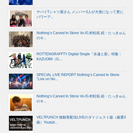
ヤバイTシャツ屋さん メンバー3人が大使になって更に
パワーア...
Nothing’s Carved In Stone Vo./G.村松拓 続・たっきゅん
のキ...
ROTTENGRAFFTY Digital Single『永遠と影』特集：
KAZUOMI（G....
SPECIAL LIVE REPORT Nothing’s Carved In Stone
“Live on No...
Nothing’s Carved In Stone Vo./G.村松拓 続・たっきゅん
のキ...
VELTPUNCH 無観客配信LIVEのダイジェスト版（厳選3
曲）Youtub...