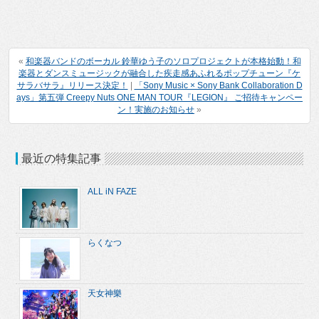
«
和楽器バンドのボーカル 鈴華ゆう子のソロプロジェクトが本格始動！和
楽器とダンスミュージックが融合した疾走感あふれるポップチューン『ケ
サラバサラ』リリース決定！
|
「Sony Music × Sony Bank Collaboration D
ays」第五弾 Creepy Nuts ONE MAN TOUR『LEGION』 ご招待キャンペー
ン！実施のお知らせ
»
最近の特集記事
ALL iN FAZE
らくなつ
天女神樂