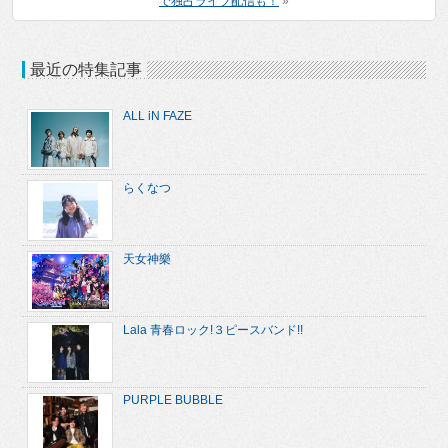
で独占ライブ配信も！
»
最近の特集記事
ALL iN FAZE
らくなつ
天女神樂
Lala 青春ロック!３ピースバンド!!
PURPLE BUBBLE