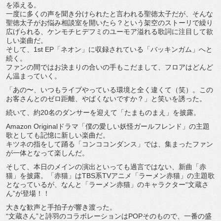
を添える。
一度に多くの声を聞き分けられたと言われる聖徳太子だが、
そんな
聖徳太子がお悩み相談室を開いたら？
という架空のストーリで繰り
広げられる、
ケンモチヒデフミのユーモア溢れる歌詞に注目して欲
しい楽曲だ。
そして、1st EP「ネオン」に収録されている「バッキンガム」へと
続く。
ファンの間ではお決まりの合いの手もこだまして、
フロアはどんど
ん温まっていく。
「あの〜、いつもライブやっている環境と全く違くて（笑）。
この
お客さんとのゼロ距離、やばくないですか？」
と笑いを誘った。
続いて、約20名のダンサーを迎えて「たまものまえ」を披露。
Amazon Originalドラマ「僕の愛しい妖怪ガールフレンド」
の主題
歌としても記憶に新しい楽曲だ。
キツネの指をして踊る「コンココンダンス」では、
集まったファン
が一体となって楽しんだ。
そして、本日のメインの演出といっても過言ではない、新曲「
赤
猫」を披露。「赤猫」はTBS系TVアニメ「ラーメン赤猫」
の主題歌
となっているが、なんと「ラーメン赤猫」
のキャラクター“文蔵さ
ん”が登場！！
大きな歓声と手拍子が響き渡った。
“文蔵さん”と詩羽のコラボレーションはPOPそのもので、
一番の盛