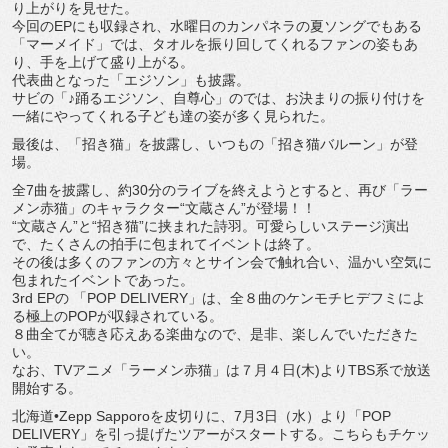
り上がりを見せた。
今回のEPにも収録され、
水曜日のカンパネラの夏ソングでもある
「マーメイド」では、
タオルを振り回してくれるファンの姿もあ
り、
手を上げて盛り上がる。
代表曲となった「エジソン」も披露。
サビの「♪踊るエジソン、自尊心」のでは、
お決まりの振り付けを
一緒にやってくれる子ども達の姿が多く見ら
れた。
最後は、「招き猫」を披露し、いつもの「招き猫バルーン」
が登
場。
全7曲を披露し、約30分のライブを終えようとすると、再び「
ラー
メン赤猫」のキャラクター“文蔵さん”が登場！！
“文蔵さん”と“招き猫”に挟まれた詩羽。
可愛らしいステージ演出
で、
たくさんの拍手に包まれてイベントは終了。
その後は多くのファンの方々とサイン会で触れ合い、
温かい空気に
包まれたイベントであった。
3rd EPの 「POP DELIVERY」は、
全８曲のケンモチヒデフミによ
る極上のPOPが収録されている。
８曲全てが聴き応えある楽曲なので、是非、
楽しんでいただきた
い。
なお、TVアニメ「ラーメン赤猫」は７月４日(木)
よりTBS系で放送
開始する。
北海道•Zepp Sapporoを皮切りに、7月3日（水）より「POP
DELIVERY」を引っ提げたツアーがスタートする。
こちらもチケッ