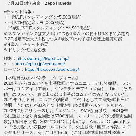
・7月31日(水) 東京・Zepp Haneda
●チケット情報：
・一般/1Fスタンディング：¥5,500(税込)
・一般/2F指定席：¥6,000(税込)
・19歳以下/1Fスタンディング：¥4,500(税込)
※
スタンディングは大人1名につき3歳以下のお子様1名まで入場可
※2F指定席は大人1名につき3歳以下のお子様1名膝上鑑賞可能
※4歳以上チケット必要
※ドリンク代別途必要
ぴあ：
https://w.pia.jp/t/wed-
camp/
e＋：
https://eplus.jp/wed-camp/
ローソン：
https://l-tike.com/wed-
camp/
【水曜日のカンパネラ プロフィール】
2013 年からコムアイを主演歌唱とするユニットとして始動。 メン
バーはコムアイ（主演）、ケンモチヒデフミ（音楽）、
Dir.F（その
他）の 3人だが、表に出るのは主演のコムアイのみとなっていた。
2021年９月６日、コムアイが脱退、二代目として主演/
歌唱担当に
詩羽（うたは）
が加入となり新体制での活動をスタートさせる。
2022年2月にリリースした「エジソン」のMVが解禁後、
SNSを中
心に話題となり再生回数は5700万回、
ストリーミングの累積再生回
数は1億回を突破。
2024年3月13日(水)には、Amazon Originalドラ
マ『僕の愛しい妖怪ガールフレンド』
の主題歌「幽霊と作家」をデ
ジタルリリース。そして3月16日(
土)には日本武道館単独公演〜