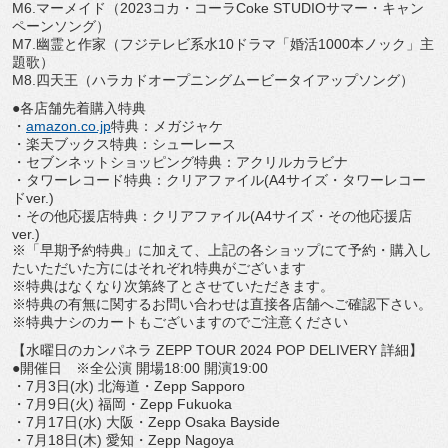
M6.マーメイド（2023コカ・コーラCoke STUDIOサマー・キャン
ペーンソング）
M7.幽霊と作家（フジテレビ系水10ドラマ「
婚活1000本ノック」主
題歌）
M8.四天王（ハラカドオープニングムービータイアップソング）
●各店舗先着購入特典
・
amazon.co.jp
特典：メガジャケ
・楽天ブックス特典：シューレース
・セブンネットショッピング特典：アクリルカラビナ
・タワーレコード特典：クリアファイル(A4サイズ・
タワーレコー
ドver.)
・その他応援店特典：クリアファイル(A4サイズ・
その他応援店
ver.)
※「早期予約特典」に加えて、上記の各ショップにて予約・
購入し
たいただいた方にはそれぞれ特典がございます
※特典はなくなり次第終了とさせていただきます。
※特典の有無に関するお問い合わせは直接各店舗へご確認下さい。
※特典ナシのカートもございますのでご注意ください
【水曜日のカンパネラ ZEPP TOUR 2024 POP DELIVERY 詳細】
●開催日 ※全公演 開場18:00 開演19:00
・7月3日(水) 北海道・Zepp Sapporo
・7月9日(火) 福岡・Zepp Fukuoka
・7月17日(水) 大阪・Zepp Osaka Bayside
・7月18日(木) 愛知・Zepp Nagoya