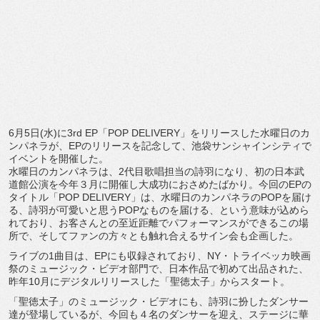
6月5日(水)に3rd EP「POP DELIVERY」をリリースした水曜日のカ
ンパネラが、
EPのリリースを記念して、
池袋サンシャインシティで
イベントを開催した。
水曜日のカンパネラは、2代目歌唱担当の詩羽になり、
初の日本武
道館公演を今年３月に開催し大成功におさめたばかり。
今回のEPの
タイトル「POP DELIVERY」は、水曜日のカンパネラのPOPを届け
る、
詩羽が可愛いと思うPOPなものを届ける、
という意味が込めら
れており、
お客さんとの至近距離でパフォーマンスができるこの場
所で、
そしてファンの方々とも触れ合えるサイン会も企画した。
ライブの1曲目は、EPにも収録されており、NY・
トライベッカ映画
祭のミュージック・ビデオ部門で、
日本作品で初めて出品された、
昨年10月にデジタルリリースした「聖徳太子」からスタート。
「聖徳太子」のミュージック・ビデオにも、
詩羽に扮したダンサー
達が登場しているが、
今回も４名のダンサーを迎え、ステージに華