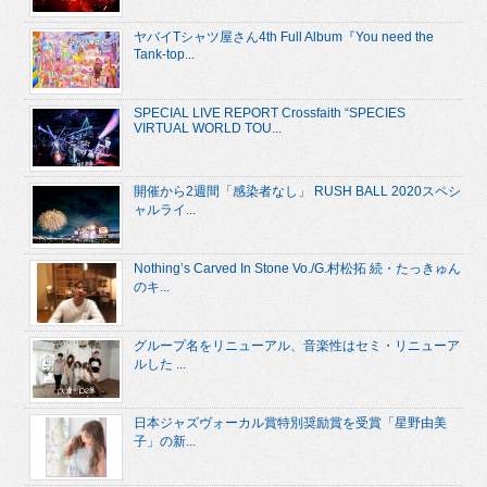
ヤバイTシャツ屋さん4th Full Album『You need the
Tank-top...
SPECIAL LIVE REPORT Crossfaith “SPECIES
VIRTUAL WORLD TOU...
開催から2週間「感染者なし」 RUSH BALL 2020スペシ
ャルライ...
Nothing’s Carved In Stone Vo./G.村松拓 続・たっきゅん
のキ...
グループ名をリニューアル、音楽性はセミ・リニューア
ルした ...
日本ジャズヴォーカル賞特別奨励賞を受賞「星野由美
子」の新...