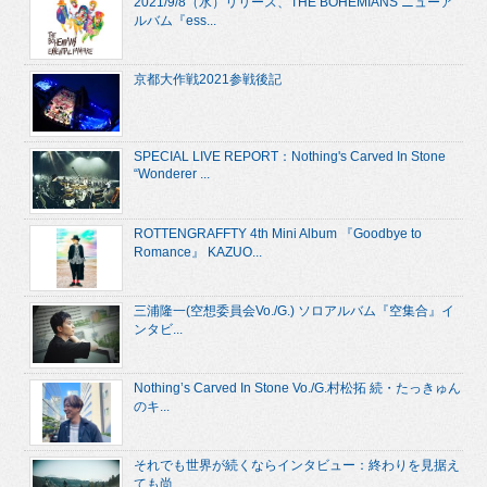
2021/9/8（水）リリース、THE BOHEMIANS ニューア
ルバム『ess...
京都大作戦2021参戦後記
SPECIAL LIVE REPORT：Nothing's Carved In Stone
“Wonderer ...
ROTTENGRAFFTY 4th Mini Album 『Goodbye to
Romance』 KAZUO...
三浦隆一(空想委員会Vo./G.) ソロアルバム『空集合』イ
ンタビ...
Nothing’s Carved In Stone Vo./G.村松拓 続・たっきゅん
のキ...
それでも世界が続くならインタビュー：終わりを見据え
ても尚...