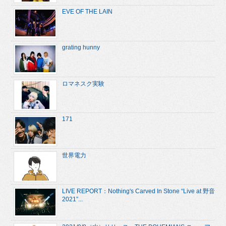
EVE OF THE LAIN
grating hunny
ロマネスク実験
171
世界電力
LIVE REPORT：Nothing's Carved In Stone “Live at 野音
2021”...