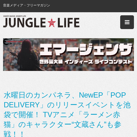
音楽メディア・フリーマガジン
水曜日のカンパネラ、NewEP「POP
DELIVERY」のリリースイベントを池
袋で開催！ TVアニメ「ラーメン赤
猫」のキャラクター“文蔵さん”も参
戦！！