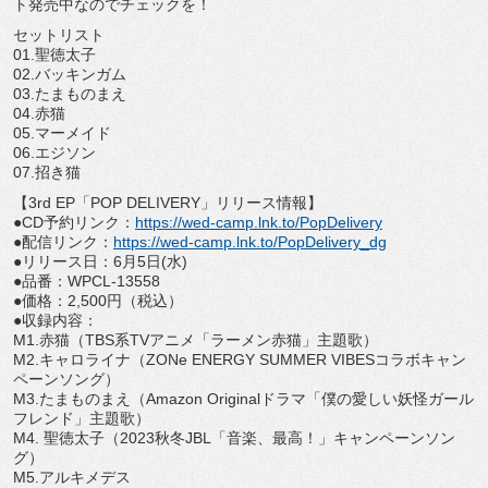
ト発売中なのでチェックを！
セットリスト
01.聖徳太子
02.バッキンガム
03.たまものまえ
04.赤猫
05.マーメイド
06.エジソン
07.招き猫
【3rd EP「POP DELIVERY」リリース情報】
●CD予約リンク：
https://wed-camp.lnk.
to/PopDelivery
●配信リンク：
https://wed-camp.lnk.
to/PopDelivery_dg
●リリース日：6月5日(水)
●品番：WPCL-13558
●価格：2,500円（税込）
●収録内容：
M1.赤猫（TBS系TVアニメ「ラーメン赤猫」主題歌）
M2.キャロライナ（ZONe ENERGY SUMMER VIBESコラボキャン
ペーンソング）
M3.たまものまえ（Amazon Originalドラマ「僕の愛しい妖怪ガール
フレンド」
主題歌）
M4. 聖徳太子（2023秋冬JBL「音楽、最高！」
キャンペーンソン
グ）
M5.アルキメデス