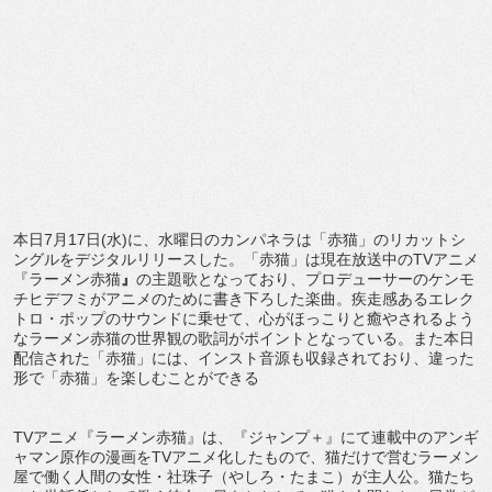
本日7月17日(水)に、水曜日のカンパネラは「赤猫」のリカットシ
ングルをデジタルリリースした。「赤猫」は現在放送中のTVアニメ
『ラーメン赤猫
』
の主題歌となっており、プロデューサーのケンモ
チヒデフミがアニメのために書き下ろした楽曲。疾走感あるエレク
トロ・ポップのサウンドに乗せて、心がほっこりと癒やされるよう
なラーメン赤猫の世界観の歌詞がポイントとなっている。また本日
配信された「赤猫」には、インスト音源も収録されており、違った
形で「赤猫」を楽しむことができる
TVアニメ『ラーメン赤猫』は、『ジャンプ＋』にて連載中のアンギ
ャマン原作の漫画をTVアニメ化したもので、猫だけで営むラーメン
屋で働く人間の女性・社珠子（やしろ・たまこ）が主人公。猫たち