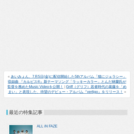
«
あいみょん、7月5日(金)に配信開始した5thアルバム「猫にジェラシー」
収録曲 『カルピス®』新テーマソング「ラッキーカラー」とんだ林蘭氏が
監督を務めたMusic Videoを公開！
|
Griff（グリフ）若者時代の葛藤を「め
まい」と表現した、待望のデビュー・アルバム『vertigo』をリリース！
»
最近の特集記事
ALL iN FAZE