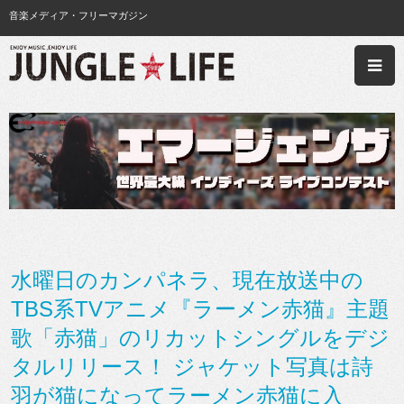
音楽メディア・フリーマガジン
水曜日のカンパネラ、現在放送中の
TBS系TVアニメ『ラーメン赤猫』主題
歌「赤猫」のリカットシングルをデジ
タルリリース！ ジャケット写真は詩
羽が猫になってラーメン赤猫に入