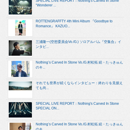
SPECIAL LIVE REPORT：Nothing's Carved In Stone
“Wonderer ...
ROTTENGRAFFTY 4th Mini Album 『Goodbye to
Romance』 KAZUO...
三浦隆一(空想委員会Vo./G.) ソロアルバム『空集合』イ
ンタビ...
Nothing’s Carved In Stone Vo./G.村松拓 続・たっきゅん
のキ...
それでも世界が続くならインタビュー：終わりを見据え
ても尚...
SPECIAL LIVE REPORT：Nothing's Carved In Stone
SPECIAL ON...
Nothing’s Carved In Stone Vo./G.村松拓 続・たっきゅん
のキ...