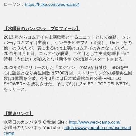
ローソン：
https://l-tike.com/wed-camp/
【水曜日のカンパネラ プロフィール】
2013 年からコムアイを主演歌唱とするユニットとして始動。 メン
バーはコムアイ（主演）、ケンモチヒデフミ（音楽）、Dir.F（その
他）の 3人だが、表に出るのは主演のコムアイのみとなっていた。
2021年９月６日、コムアイが脱退、二代目として主演/歌唱担当に
詩羽（うたは）が加入となり新体制での活動をスタートさせる。
2022年2月にリリースした「エジソン」のMVが解禁後、SNSを中
心に話題となり再生回数は5700万回、ストリーミングの累積再生回
数は1億回を突破。今年3月には日本武道館単独公演〜METEO
SHOWER〜を成功させた。そして6月に3rd EP「POP DELIVERY」
をリリース。
【関連リンク】
水曜日のカンパネラ Official Site：
http://www.wed-camp.com/
水曜日のカンパネラ YouTube：
https://www.youtube.com/user/wed
camp