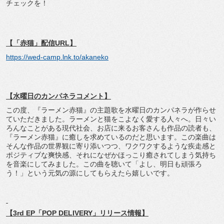
チェックを！
【「赤猫」配信URL】
https://wed-camp.lnk.to/akaneko
【水曜日のカンパネラコメント】
この度、『ラーメン赤猫』の主題歌を水曜日のカンパネラが作らせ
ていただきました。ラーメンと猫をこよなく愛する人々へ。日々い
ろんなことがある現代社会、お店に来るお客さんも作品の読者も、
『ラーメン赤猫』に癒しを求めているのだと思います。この楽曲は
そんな作品の世界観に寄り添いつつ、ワクワクするような疾走感と
ポジティブな爽快感、それになぜかほっこり癒されてしまう気持ち
を音楽にしてみました。この曲を聴いて「よし、明日も頑張ろ
う！」という元気の源にしてもらえたら嬉しいです。
【3rd EP「POP DELIVERY」リリース情報】