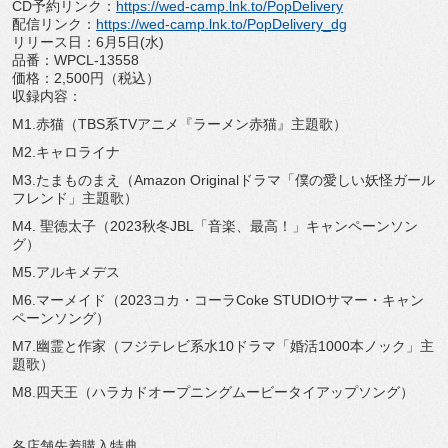
CD予約リンク：
https://wed-camp.lnk.to/PopDelivery
配信リンク：
https://wed-camp.lnk.to/PopDelivery_dg
リリース日：6月5日(水)
品番：WPCL-13558
価格：2,500円（税込）
収録内容：
M1.赤猫（TBS系TVアニメ『ラーメン赤猫』主題歌）
M2.キャロライナ
M3.たまものまえ（Amazon Originalドラマ「僕の愛しい妖怪ガール
フレンド」主題歌）
M4. 聖徳太子（2023秋冬JBL「音楽、最高！」キャンペーンソン
グ）
M5.アルキメデス
M6.マーメイド（2023コカ・コーラCoke STUDIOサマー・キャン
ペーンソング）
M7.幽霊と作家（フジテレビ系水10ドラマ「婚活1000本ノック」主
題歌）
M8.四天王（ハラカドオープニングムービータイアップソング）
各店舗先着購入特典