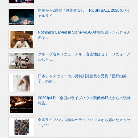
開催から2週間「感染者なし」 RUSH BALL 2020スペシ
ャルライ...
Nothing’s Carved In Stone Vo./G.村松拓 続・たっきゅん
のキ...
グループ名をリニューアル、音楽性はセミ・リニューア
ルした ...
日本ジャズヴォーカル賞特別奨励賞を受賞「星野由美
子」の新...
2020年4月、全国のライブハウス関係者47人からの現状
報告。
全国ライブハウス特集〜ライブハウスから届いたメッセ
ージ〜