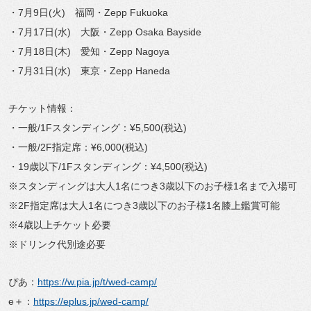
・7月9日(火) 福岡・Zepp Fukuoka
・7月17日(水) 大阪・Zepp Osaka Bayside
・7月18日(木) 愛知・Zepp Nagoya
・7月31日(水) 東京・Zepp Haneda
チケット情報：
・一般/1Fスタンディング：¥5,500(税込)
・一般/2F指定席：¥6,000(税込)
・19歳以下/1Fスタンディング：¥4,500(税込)
※スタンディングは大人1名につき3歳以下のお子様1名まで入場可
※2F指定席は大人1名につき3歳以下のお子様1名膝上鑑賞可能
※4歳以上チケット必要
※ドリンク代別途必要
ぴあ：
https://w.pia.jp/t/wed-camp/
e＋：
https://eplus.jp/wed-camp/