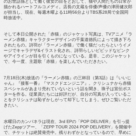
のお世話係として働く彼女の目をとおして、猫や人間たちの日常が
描かれるハートフルコメディ。店長の文蔵を俳優/声優の津田健次郎
が担当し、現在、毎週木曜よる11時56分よりTBS系28局で全国同
時放送中。
そして本日公開された「赤猫」のジャケット写真は、TVアニメ『ラ
ーメン赤猫』キャラクターデザインの千葉道徳氏によって描き下ろ
されたもの。詩羽が「ラーメン赤猫」で働く猫だったらというイメ
ージでキャラデザ&イラスト化され、詩羽らしいビビッドなピンク
やアイラインが目を引くものになっている。是非、このジャケット
で、今一度、主題歌「赤猫」を楽しんでいただきたい。
7月18日(木)放送の『ラーメン赤猫』の三杯目（第3話）は『いいじ
ゃん』『接客⼀番』『マスクドエンジニア』。クリシュナから赤猫
スペシャルがあまり売れていないという話を聞き、珠子は宣伝ポス
ターを作る。従業員たちには好評だが、自分の写真が入っているこ
とをクリシュナは恥ずかしがって却下してしまう。ぜひご覧いただ
きたい。
水曜日のカンパネラは現在、3rd EPの「POP DELIVER」を引っ提
げたZeppツアー、「ZEPP TOUR 2024 POP DELIVERY」を開催中
で、チケットは絶賛発売中。残りわずかとなっているので、早めに