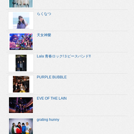
らくなつ
天女神樂
Lala 青春ロック!３ピースバンド!!
PURPLE BUBBLE
EVE OF THE LAIN
grating hunny