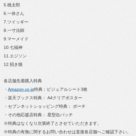
5.桃太郎
6.一休さん
7.ツイッギー
8.一寸法師
9.マーメイド
10.七福神
11.エジソン
12.招き猫
各店舗先着購入特典
・
Amazon.co.jp
特典：ビジュアルシート3枚
・楽天ブックス特典： A4クリアポスター
・セブンネットショッピング特典： ポーチ
・その他応援店特典： 星型缶バッチ
※特典はなくなり次第終了とさせていただきます。
※特典の有無に関するお問い合わせは直接各店舗へご確認下さい。