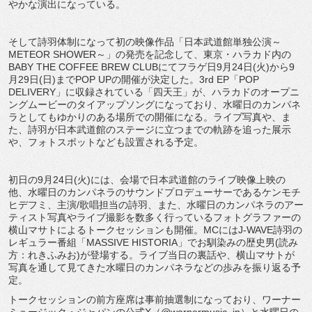
やかな演出になっている。
そして詩羽体制になって初の映像作品「日本武道館単独公演～
METEOR SHOWER～」の発売を記念して、東京・ハラカド内の
BABY THE COFFEE BREW CLUBにてフラゲ日9月24日(火)から9
月29日(日)までPOP UPの開催が決定した。3rd EP「POP
DELIVERY」に収録されている「四天王」が、ハラカドのオープニ
ングムービーのタイアップソングになっており、水曜日のカンパネ
ラとしてもゆかりのある場所での開催になる。ライブ写真や、ま
た、詩羽が日本武道館のステージに立つまでの軌跡を追った展示
や、フォトスポットなども設置される予定。
初日の9月24日(火)には、会場で日本武道館のライブ映像上映の
他、水曜日のカンパネラのサウンドプロデューサーであるケンモチ
ヒデフミ、主演/歌唱担当の詩羽、また、水曜日のカンパネラのアー
ティスト写真やライブ撮影を数多く行っているフォトグラファーの
横山マサトによるトークセッションも開催。MCにはJ-WAVE詩羽の
レギュラー番組「MASSIVE HISTORIA」でお馴染みの歴史男(読み
方：れきふみお)が登場する。ライブ当日の裏話や、横山マサトが
写真を通して見てきた水曜日のカンパネラなどの歩みを振り返る予
定。
トークセッションの前方座席は事前抽選制になっており、ワーナー