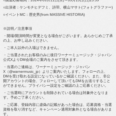
○抽選応募期間：2024年09月11日(水)～09月15日(日)23:59
○出演者：ケンモチヒデフミ、詩羽、横山マサト(フォトグラファー)
○イベントMC：歴史男(from MASSIVE HISTORIA)
※説明／注意事項
・開場/開演時間が変更となる場合がございます。あらかじめご了承
の上、お申し込みください。
・ご本人以外の入場はできません。
・ご当選されたお客様のみに後日ワーナーミュージック・ジャパン
公式XよりDM会場のご案内をさせて頂きます。
・当選のご連絡は、ワーナーミュージック・ジャパン
X（@warnermusic_jp）よりご案内いたします。フォローの上、
DMを受け取れる設定になっているかご確認ください。また、非公
開アカウントの場合、フォローして頂いてもDMをお送りすること
ができません。プライバシー設定をご確認の上ご応募ください。
・ご当選時にアカウントを削除されている場合は対象外となりま
す。予めご了承ください。
・ご応募、登録内容に虚偽の記載があった場合は、応募資格・当選
資格を取り消すなど、キャンペーン適用対象外となる場合がありま
す。