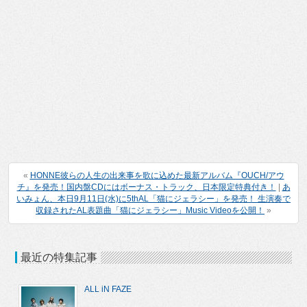
«
HONNE彼らの人生の出来事を歌に込めた最新アルバム『OUCH/アウ
チ』を発売！国内盤CDにはボーナス・トラック、日本限定特典付き！
|
あ
いみょん、本日9月11日(水)に5thAL「猫にジェラシー」を発売！ 生演奏で
収録されたAL表題曲「猫にジェラシー」Music Videoを公開！
»
最近の特集記事
ALL iN FAZE