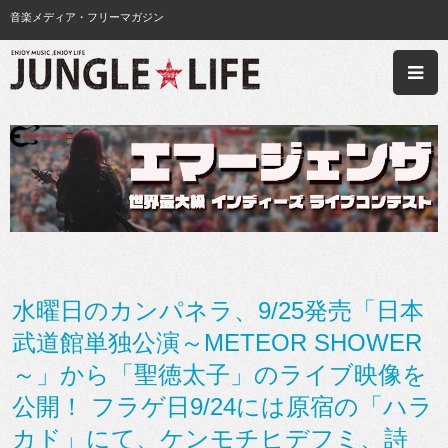
音楽メディア・フリーマガジン
水曜日のカンパネラ、9/25発売「日本
武道館単独公演～METEOR SHOWER
～」から「聖徳太子」のライブ映像を
公開！ フラゲ日9/24には原宿の「ハラ
カド」にて、ケンモチヒデフミ、詩