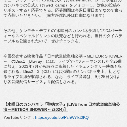
ミュージック・ジャパンの公式X（@warnermusic_jp）と水曜日の
カンパネラの公式X（@wed_camp）をフォローし、対象の投稿を
リポストすると応募できる。応募期間は今週日曜日までなので奮っ
て応募いただきたい。（前方座席以外は自由になります）
その他、ケンモチヒデフミの"水曜日のカンパネラ縛り"のDJパーテ
ィーやスペシャルドリンクの販売なども行われる。当日のタイムテ
ーブルも公開されたので、ぜひチェックを。
今回発売する映像作品「日本武道館単独公演～METEOR SHOWER
～」のDisc1（Blu-ray）には、ライブでパフォーマンスした全25曲
に加え、2023年7月から詩羽に密着したドキュメンタリー映像も収
録される。Disc2、3（CD）には水曜日のカンパネラ史上、初とな
るライブ音源が収録される。なお、ライブ音源は、9月25日(水)よ
り各音楽配信サービスより配信もされる。
【水曜日のカンパネラ『聖徳太子』(LIVE from 日本武道館単独公
演～METEOR SHOWER～ /2024)】
YouTubeリンク：
https://youtu.be/PshW7lxt0KQ