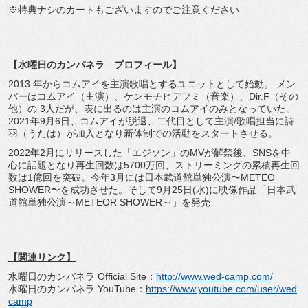
※特典ナシのカートもございますのでご注意ください
【水曜日のカンパネラ プロフィール】
2013 年からコムアイを主演歌唱とするユニットとして始動。 メン
バーはコムアイ（主演）、ケンモチヒデフミ（音楽）、Dir.F（その
他）の 3人だが、表に出るのは主演のコムアイのみとなっていた。
2021年9月6日、コムアイが脱退、二代目として主演/歌唱担当に詩
羽（うたは）が加入となり新体制での活動をスタートさせる。
2022年2月にリリースした「エジソン」のMVが解禁後、SNSを中
心に話題となり再生回数は5700万回、ストリーミングの累積再生回
数は1億回を突破。今年3月には日本武道館単独公演〜METEO
SHOWER〜を成功させた。そして9月25日(水)に映像作品「日本武
道館単独公演～METEOR SHOWER～」を発売
【関連リンク】
水曜日のカンパネラ Official Site：
http://www.wed-camp.com/
水曜日のカンパネラ YouTube：
https://www.youtube.com/user/wed
camp