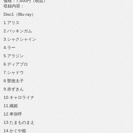
価格：7,500円（税込）
収録内容：
Disc1（Blu-ray）
1.アリス
2.バッキンガム
3.シャクシャイン
4.ラー
5.アラジン
6.ディアブロ
7.シャドウ
8.聖徳太子
9.赤ずきん
10.キャロライナ
11.織姫
12.卑弥呼
13.たまものまえ
14.かぐや姫