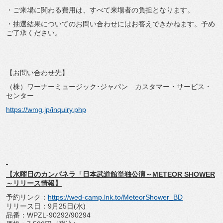
・ご来場に関わる費用は、すべて来場者の負担となります。
・抽選結果についてのお問い合わせにはお答えできかねます。予め
ご了承ください。
【お問い合わせ先】
（株）ワーナーミュージック･ジャパン カスタマー・サービス・
センター
https://wmg.jp/inquiry.php
【水曜日のカンパネラ「日本武道館単独公演～METEOR SHOWER
～リリース情報】
予約リンク：
https://wed-camp.lnk.to/MeteorShower_BD
リリース日：9月25日(水)
品番：WPZL-90292/90294