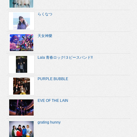
らくなつ
天女神樂
Lala 青春ロック!３ピースバンド!!
PURPLE BUBBLE
EVE OF THE LAIN
grating hunny