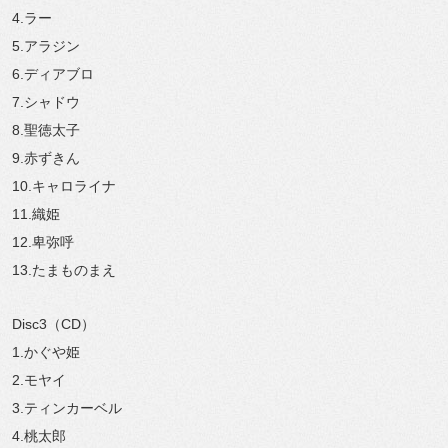
4.ラー
5.アラジン
6.ディアブロ
7.シャドウ
8.聖徳太子
9.赤ずきん
10.キャロライナ
11.織姫
12.卑弥呼
13.たまものまえ
Disc3（CD）
1.かぐや姫
2.モヤイ
3.ティンカーベル
4.桃太郎