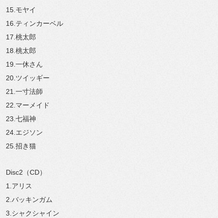
15.モヤイ
16.ティンカーベル
17.桃太郎
18.桃太郎
19.一休さん
20.ツイッギー
21.一寸法師
22.マーメイド
23.七福神
24.エジソン
25.招き猫
Disc2（CD）
1.アリス
2.バッキンガム
3.シャクシャイン