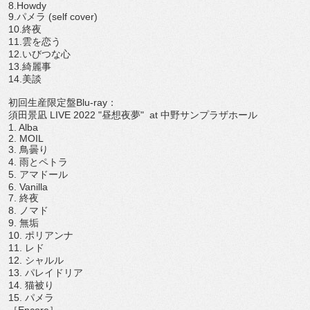
8.Howdy
9.
パメラ
(self cover)
10.
終夜
11.
雲を恋う
12.
いびつな心
13.
綺麗事
14.
美談
初回生産限定盤
Blu-ray
：
須田景凪
LIVE 2022 "
昼想夜夢
" at
中野サンプラザホール
1. Alba
2. MOIL
3.
鳥曇り
4.
雨とペトラ
5.
アマドール
6. Vanilla
7.
終夜
8.
ノマド
9.
無垢
10.
ポリアンナ
11.
レド
12.
シャルル
13.
パレイドリア
14.
猫被り
15.
パメラ