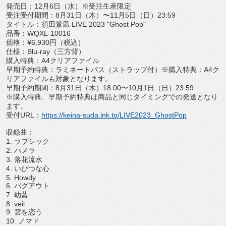
発売日：
12
月
6
日（水）※受注生産限定
受注受付期間：
8
月
31
日（木）〜
11
月
5
日（日）
23:59
タイトル：須田景凪
LIVE 2023 "Ghost Pop"
品番：
WQXL-10016
価格：
¥6,930
円（税込）
仕様：
Blu-ray
（三方背）
購入特典：
A4
クリアファイル
早期予約特典：ラミネートパス（ストラップ付）※購入特典：
A4
ク
リアファイルも対象となります。
早期予約期間：
8
月
31
日（木）
18:00
〜
10
月
1
日（日）
2
3:59
※購入特典、
早期予約特典は商品と同じタイミングでの発送となり
ます。
受付
URL
：
https://keina-suda.lnk.
to/LIVE2023_GhostPop
収録曲：
1.
ラブシック
2.
パメラ
3.
落花流水
4.
いびつな心
5. Howdy
6.
バグアウト
7.
幼藍
8. veil
9.
雲を恋う
10.
ノマド