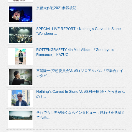
京都大作戦2021参戦後記
SPECIAL LIVE REPORT：Nothing's Carved In Stone
“Wonderer ...
ROTTENGRAFFTY 4th Mini Album 『Goodbye to
Romance』 KAZUO...
三浦隆一(空想委員会Vo./G.) ソロアルバム『空集合』イ
ンタビ...
Nothing’s Carved In Stone Vo./G.村松拓 続・たっきゅん
のキ...
それでも世界が続くならインタビュー：終わりを見据え
ても尚...