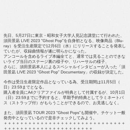
先日、
5
月
27
日に東京・
昭和女子大学人見記念講堂にて行われた、
須田景凪
LIVE 2023 "Ghost Pop"
を自身初となる、映像商品（
Blu-
ray
）
を受注生産限定で
12
月
6
日（水）
にリリースすることを発表し
ていたが、
収録曲情報が遂に明らかになった。
アンコールを含めるライブ本編全てと、
通常では見ることのできな
いライブ当日のステージ裏の様子や、
リハーサルの様子、
さらに、須田景凪本人によるスペシャルインタビューが入った「須
田景凪
LIVE 2023
“
Ghost Pop
”
Documentary
」の収録が決定した。
今作は受注生産限定作品となっている為、受注期間は
11
月
5
日（
日）
23:59
までとなる。
購入者全員に
A4
クリアファイルが特典として付属するが、
10
月
1
日
（日）
23:59
までに予約すると、
早期予約特典としてラミネートパ
ス（ストラップ付）
がもらうことができるので、お見逃しなく。
また、須田景凪
TOUR 2023 "Ghost Pops"
も開催中。
チケット一般
発売中となっているので是非チェックしてみよう。
＋＋＋＋＋＋＋＋＋＋＋＋＋＋＋＋＋＋＋＋＋＋＋＋＋＋＋＋＋＋
＋＋＋＋＋＋＋＋＋＋＋＋＋＋＋＋＋＋＋＋＋＋