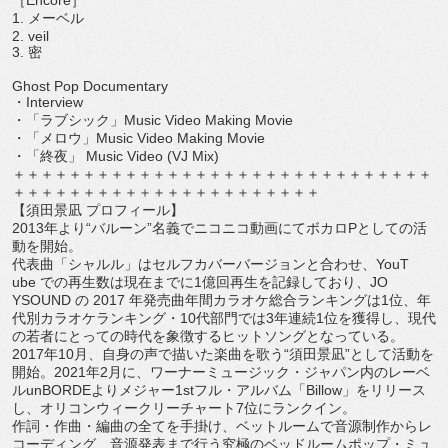
［
Encore
］
1.
メーベル
2. veil
3.
密
Ghost Pop Documentary
・
Interview
・「ラブシック」
Music Video Making Movie
・「メロウ」
Music Video Making Movie
・「終夜」
Music Video (VJ Mix)
＋＋＋＋＋＋＋＋＋＋＋＋＋＋＋＋＋＋＋＋＋＋＋＋＋＋＋＋＋＋
＋＋＋＋＋＋＋＋＋＋＋＋＋＋＋＋＋＋＋＋＋＋
【須田景凪 プロフィール】
2013
年より“バルーン”名義でニコニコ動画にてボカロ
P
とし
ての活
動を開始。
代表曲「シャルル」はセルフカバーバージョンと合わせ、
YouT
ube
での再生数は現在までに
1
億回再生を記録しており、
JO
YSOUND
の
2017
年発売曲年間カラオケ総合ランキン
グは
1
位、年
代別カラオケランキング・
10
代部門では
3
年連続
1
位を獲得し、
現代
の若者にとっての時代を象徴するヒットソングとなっている。
2017
年
10
月、自身の声で描いた楽曲を歌う“須田景凪”
として活動を
開始。
2021
年
2
月に、ワーナーミュージック・
ジャパン内のレーベ
ル
unBORDE
よりメジャー
1st
フル・
アルバム「
Billow
」をリリース
し、
オリコンウィークリーチャート
7
位にランクイン。
作詞・作曲・編曲の全てを手掛け、
ベットルームで音源制作からレ
コーディング、
音源発表まで行う究極のベッドルームポップ・ミュ