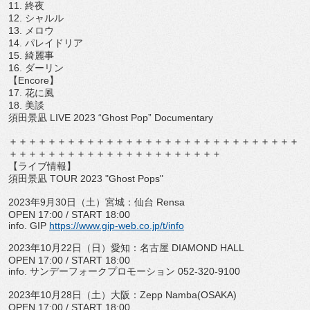
11.
終夜
12.
シャルル
13.
メロウ
14.
パレイドリア
15.
綺麗事
16.
ダーリン
【
Encore
】
17.
花に風
18.
美談
須田景凪
LIVE 2023
“
Ghost Pop
”
Documentary
＋＋＋＋＋＋＋＋＋＋＋＋＋＋＋＋＋＋＋＋＋＋＋＋＋＋＋＋＋＋
＋＋＋＋＋＋＋＋＋＋＋＋＋＋＋＋＋＋＋＋＋＋
【ライブ情報】
須田景凪
TOUR 2023 "Ghost Pops"
2023
年
9
月
30
日（土）宮城：仙台
Rensa
OPEN 17:00 / START 18:00
info. GIP
https://www.gip-web.co.jp/
t/info
2023
年
10
月
22
日（日）愛知：名古屋
DIAMOND HALL
OPEN 17:00 / START 18:00
info.
サンデーフォークプロモーション
052-320-
9100
2023
年
10
月
28
日（土）大阪：
Zepp Namba(OSAKA)
OPEN 17:00 / START 18:00