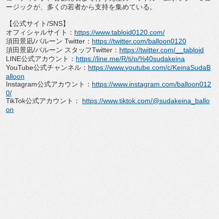
ージックが、
多くの若者から支持を集めている。
【公式サイト
/SNS
】
オフィシャルサイト：
https://www.
tabloid0120.com/
須田景凪
/
バルーン
Twitter
：
https://
twitter.com/balloon0120
須田景凪
/
バルーン スタッフ
Twitter
：
https://twitter.
com/__tabloid
LINE
公式アカウント：
https://line.me/R/
ti/p/%40sudakeina
YouTube
公式チャンネル：
https://www.
youtube.com/c/KeinaSudaB
alloon
Instagram
公式アカウント：
https://www.
instagram.com/balloon012
0/
TikTok
公式アカウント：
https://www.
tiktok.com/@sudakeina_ballo
on