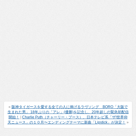
«
阪神タイガースを愛する全ての人に捧げるラヴソング BORO「大阪で
生まれた男」 18年ぶりの「アレ」(優勝)を記念し、20年超しの緊急初配信
開始！
|
Charlie Puth（チャーリー・プース）、日本テレビ系「ザ!世界仰
天ニュース」の１０月〜エンディングテーマに新曲「Lipstick」が決定！
»