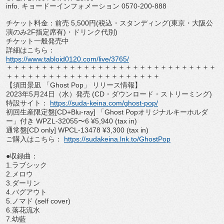
info.
キョードーインフォメーション
0570-200-
888
チケット料金：前売
5,500
円
(
税込・スタンディング
(
東京
・大阪公
演のみ
2F
指定席有
)
・ドリンク代別
)
チケット一般発売中
詳細はこちら：
https://www.tabloid0120.com/
live/3765/
＋＋＋＋＋＋＋＋＋＋＋＋＋＋＋＋＋＋＋＋＋＋＋＋＋＋＋＋＋＋
＋＋＋＋＋＋＋＋＋＋＋＋＋＋＋＋＋＋＋＋＋＋
【須田景凪 「
Ghost Pop
」 リリース情報】
2023
年
5
月
24
日（水）発売
(CD
・ダウンロード・
ストリーミング
)
特設サイト：
https://suda-keina.com/
ghost-pop/
初回生産限定盤
[CD+Blu-ray]
「
Ghost Pop
オリジナルキーホルダ
ー」付き
WPZL-32055
〜
6 ¥5,940 (tax in)
通常盤
[CD only] WPCL-13478 ¥3,300 (tax in)
ご購入はこちら：
https://sudakeina.
lnk.to/GhostPop
●収録曲：
1.
ラブシック
2.
メロウ
3.
ダーリン
4.
バグアウト
5.
ノマド
(self cover)
6.
落花流水
7.
幼藍