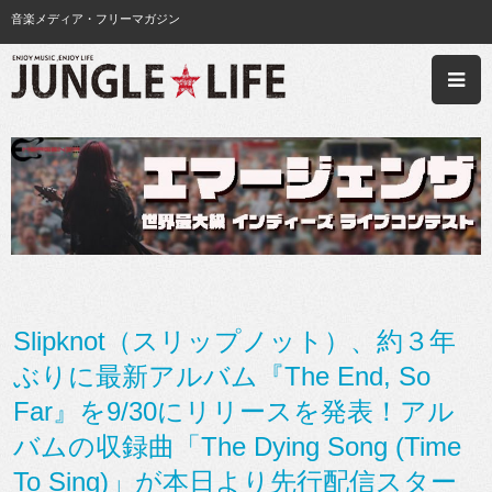
音楽メディア・フリーマガジン
Slipknot（スリップノット）、約３年
ぶりに最新アルバム『The End, So
Far』を9/30にリリースを発表！アル
バムの収録曲「The Dying Song (Time
To Sing)」が本日より先行配信スター