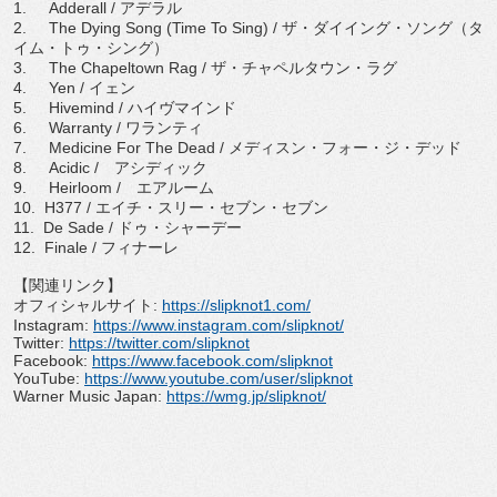
1.
Adderall /
アデラル
2.
The Dying Song (Time To Sing) /
ザ・ダイイング・ソング（タ
イム・トゥ・シング）
3.
The Chapeltown Rag /
ザ・チャペルタウン・ラグ
4.
Yen /
イェン
5.
Hivemind /
ハイヴマインド
6.
Warranty /
ワランティ
7.
Medicine For The Dead /
メディスン・フォー・ジ・デッド
8.
Acidic /
アシディック
9.
Heirloom /
エアルーム
10.
H377 /
エイチ・スリー・セブン・セブン
11.
De Sade /
ドゥ・シャーデー
12.
Finale /
フィナーレ
【関連リンク】
オフィシャルサイト
:
https://slipknot1.
com/
Instagram:
https://www.
instagram.com/slipknot/
Twitter:
https://twitter.com/
slipknot
Facebook:
https://www.
facebook.com/slipknot
YouTube:
https://www.youtube.
com/user/slipknot
Warner Music Japan:
https://wmg.jp/
slipknot/