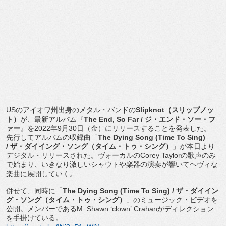
US
のアイオワ州出身のメタル・バンドの
Slipknot
（
スリップノッ
ト）
が、最新アルバム『
The End, So Far /
ジ・エンド・ソー・フ
ァー
』を
2022
年
9
月
30
日（金）
にリリースすることを発表した。
先行してアルバムの収録曲「
The Dying Song (Time To Sing)
/
ザ・
ダイイング・ソング（タイム・トゥ・シング）
」
が本日より
デジタル・リリースされた。ヴォーカルの
Corey Taylor
の歌声のみ
で始まり、
いきなり激しいシャウトや楽器の演奏が響いてヘヴィな
楽曲に展開
していく。
併せて、同時に「
The Dying Song (Time To Sing) /
ザ・
ダイイン
グ・ソング（タイム・トゥ・シング）
」
のミュージック・ビデオを
公開。メンバーである
M. Shawn
‘
clown
’
Crahan
がディレクション
を手
掛けている。