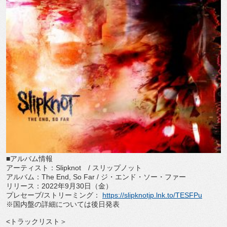
■アルバム情報
アーティスト：
Slipknot
/
スリップノット
アルバム：
The End, So Far /
ジ・エンド・ソー・ファー
リリース：
2022
年
9
月
30
日（金）
プレセーブ
/
ストリーミング：
https://
slipknotjp.lnk.to/TESFPu
※国内盤の詳細については後日発表
<
トラックリスト＞