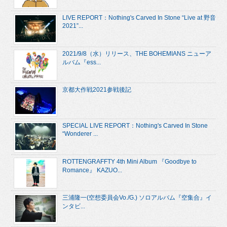
LIVE REPORT：Nothing's Carved In Stone “Live at 野音
2021”...
2021/9/8（水）リリース、THE BOHEMIANS ニューア
ルバム『ess...
京都大作戦2021参戦後記
SPECIAL LIVE REPORT：Nothing's Carved In Stone
“Wonderer ...
ROTTENGRAFFTY 4th Mini Album 『Goodbye to
Romance』 KAZUO...
三浦隆一(空想委員会Vo./G.) ソロアルバム『空集合』イ
ンタビ...