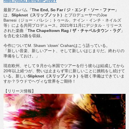
https://youtu.be/INi3qP1oWlY
最新アルバム『
The End, So Far /
ジ・エンド・ソー・ファー
』
は、
Slipknot
（
スリップノット）
とプロデューサーの
Joe
Barresi
（ジョー・バレシ；トゥール、ナイン・インチ・
ネイルズ
等）による共同プロデュース。
2021
年
11
月にデジタ
ル・リリース
された楽曲「
The Chapeltown Rag /
ザ・チャペルタウン・ラグ
」
を含む全
12
曲を収録。
今作について
M. Shawn
‘
clown
’
Crahan
はこう語っている。
「新しい音楽、新しいアート、そして新しいはじまりだ。
終わりの
準備をしておけ。」
現在欧州、そして９月から米国でツアーを行う彼らは結成してから
20
年以上経つが、
勢いは止まらず常に新しいことに挑戦をし続けて
いる。新しい
Sl
ipknot
（スリップノット）
を聴く準備はできていま
すか？
ラウドでヘヴィな世界をご期待！
【リリース情報】