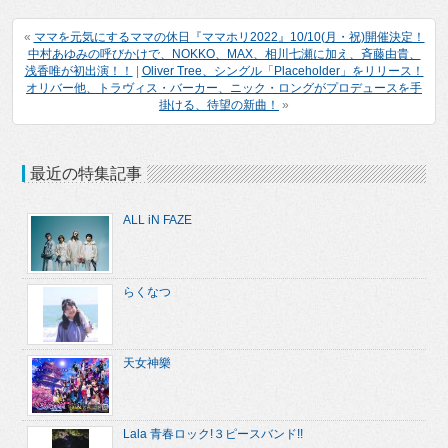
«
ママを元気にするママの休日『ママホリ2022』10/10(月・祝)開催決定！
中村あゆみの呼びかけで、NOKKO、MAX、相川七瀬に加え、斉藤由貴、
浅香唯が初出演！！
|
Oliver Tree、シングル「Placeholder」をリリース！
オリバー他、トラヴィス・バーカー、ニック・ロングがプロデュースを手
掛ける、待望の新曲！
»
最近の特集記事
ALL iN FAZE
らくなつ
天女神樂
Lala 青春ロック!３ピースバンド!!