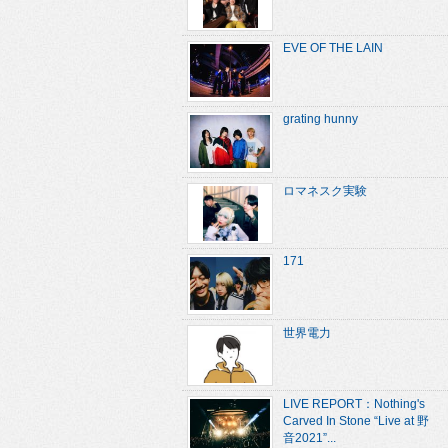
EVE OF THE LAIN
grating hunny
ロマネスク実験
171
世界電力
LIVE REPORT：Nothing's
Carved In Stone “Live at 野
音2021”...