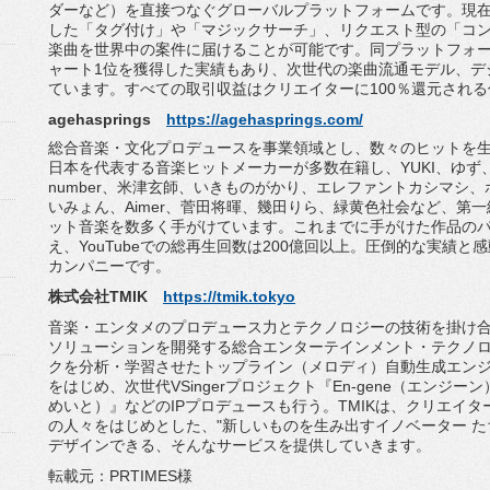
ダーなど）
を直接つなぐグローバルプラットフォームです。現
した「タグ付け」や「
マジックサーチ」、リクエスト型の「コ
楽曲を世界中の案件に届けることが可能です
。同プラットフォ
ャート1位を獲得した実績もあり、
次世代の楽曲流通モデル、
デ
ています。
すべての取引収益はクリエイターに100％
還元される
agehasprings
https://agehasprings.com/
総合音楽・文化プロデュースを事業領域とし、
数々のヒットを
日本を代表する音楽ヒットメーカーが多数在籍し、YUKI、
ゆず、
number、米津玄師、いきものがかり、
エレファントカシマシ、
いみょん、Aimer、
菅田将暉、幾田りら、緑黄色社会など、
第一
ット音楽を数多く手
がけています。
これまでに手がけた作品のパ
え、
YouTubeでの総再生回数は200億回以上。
圧倒的な実績と感
カンパ
ニーです。
株式会社TMIK
https://tmik.tokyo
音楽・
エンタメのプロデュース力とテクノロジーの技術を掛け
ソリューションを開発する総合エンターテインメント・
テクノロ
クを分析・
学習させたトップライン（メロディ）自動生成エン
をはじめ、
次世代VSingerプロジェクト『En-gene（
エンジーン
めいと）』などのIPプロデュースも行う。TMIKは、
クリエイタ
の人々をはじめとした、"
新しいものを生み出すイノベーター た
デザインできる、
そんなサービスを提供していきます。
転載元：PRTIMES様