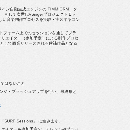
AIトップライン自動生成エンジンの FIMMIGRM、
ク
そして次世代VSingerプロジェクト En-
新しい音楽制作プロセスを実験・
実装するコン
ラットフォーム上でのセッションを通じてブラ
るクリエイタ
ー（参加予定）による制作プロセ
クトとして商業リリースされる候補作品となる
用ではないこと
にてアレンジ・ブラッシュアップを行い、
最終形と
r
URF Sessions」 に進みます。
クリエイタ
ーも参加予定で、アレンジやブラッ