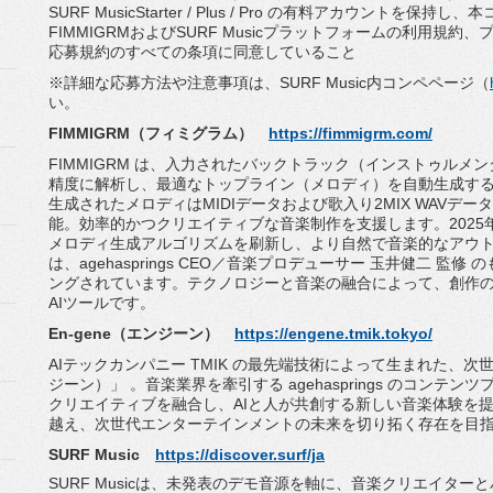
SURF MusicStarter / Plus / Pro の有料アカウントを保持し、
本
FIMMIGRMおよびSURF Musicプラットフォームの利用規約、
応募規約のすべての条項に同意していること
※詳細な応募方法や注意事項は、SURF Music内コンペページ（
い。
FIMMIGRM（フィミグラム）
https://fimmigrm.com/
FIMMIGRM は、入力されたバックトラック（インストゥルメ
精度に解析し、
最適なトップライン（メロディ）を自動生成する
生成されたメロディはMIDIデータおよび歌入り2MIX WAVデ
能。
効率的かつクリエイティブな音楽制作を支援します。
202
メロディ生成アルゴリズムを刷新し、
より自然で音楽的なアウ
は、agehasprings CEO／音楽プロデューサー 玉井健二 監修 のも
ングされています。
テクノロジーと音楽の融合によって、
創作
AIツールです。
En-gene（エンジーン）
https://engene.tmik.tokyo/
AIテックカンパニー TMIK の最先端技術によって生まれた、
次世
ジーン）」 。音楽業界を牽引する agehasprings のコンテ
クリエイティブを融合し、
AIと人が共創する新しい音楽体験を
越え、
次世代エンターテインメントの未来を切り拓く存在を目
SURF Music
https://discover.surf/ja
SURF Musicは、未発表のデモ音源を軸に、
音楽クリエイターと