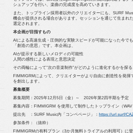
シュアップを行い、
楽曲の完成度を高めていきます。
また、トップライン採用者以外のクリエイターにも、SURF Mu
機会が提供され
る場合があります。セッションを通じて生まれ
選定されます。
本企画が目指すもの
AIによる高速生成・
圧倒的な実験スピードが可能になった今で
「創造の意思」です。
本企画は、
AIが提示する新しいメロディの可能性
人間の感性による表現と意思決定
その両輪によって“次の音楽制作”
がどのように進化するかを探る
FIMMIGRMによって、
クリエイターがより自由に創造性を発揮
を創出します。
募集概要
募集期間：2025年12月5日（金）～ 2026年第2四半期を予定
募集内容：FIMMIGRM を使用して制作したトップライン（WAV / 
提出先 ：SURF Music内「コンペページ」：
https://url.
surf/C
参加条件：（抜粋）
FIMMIGRMの有料プラン（3か月無料トライアルの利用可）
に登