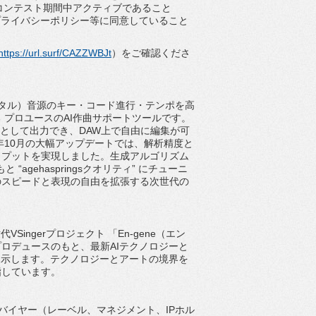
コンテスト期間中アクティブであること
プライバシーポリシー等に同意していること
https://url.surf/
CAZZWBJt
）をご確認くださ
ンタル）
音源のキー・コード進行・テンポを高
 プロユースのAI作曲サポートツールです。
ータとして出力でき、DAW上で自由に編集が可
5年10月の大幅アップデートでは、
解析精度と
トプットを実現しました。
生成アルゴリズム
と “agehaspringsクオリティ” にチューニ
のスピードと表現の自由を拡張する次世代の
代VSingerプロジェクト 「En-gene（エン
ンツプロデュースのもと、
最新AIテクノロジーと
提示します。
テクノロジーとアートの境界を
指していま
す。
バイヤー（レーベル、マネジメント、
IPホル