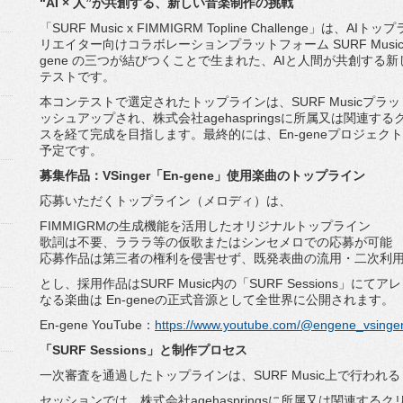
“AI × 人”が共創する、新しい音楽制作の挑戦
「SURF Music x FIMMIGRM Topline Challenge」は、
リエイター向けコラボレーションプラットフォーム SURF Music、
gene の三つが結びつくことで生まれた、
AIと人間が共創する
テストです。
本コンテストで選定されたトップラインは、SURF Musicプ
ッシュ
アップされ、
株式会社agehaspringsに所属又は関連す
スを経て完成を目指します。
最終的には、En-
geneプロジェ
予
定です。
募集作品：VSinger「En-gene」
使用楽曲のトップライン
応募いただくトップライン（メロディ）は、
FIMMIGRMの生成機能を活用したオリジナルトップライン
歌詞は不要、ラララ等の仮歌またはシンセメロでの応募が可能
応募作品は第三者の権利を侵害せず、既発表曲の流用・
二次利
とし、採用作品はSURF Music内の「SURF Sessions」
なる楽曲は En-geneの正式音源として全世界に公開されます。
En-gene YouTube：
https://www.youtube.
com/@engene_vsinge
「SURF Sessions」と制作プロセス
一次審査を通過したトップラインは、SURF Music上で行われる 「S
セッションでは、
株式会社agehaspringsに所属又は関連する