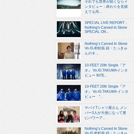
それでも世界が続くならイ
ンタビュー：終わりを見据
えても尚...
SPECIAL LIVE REPORT：
Nothing's Carved In Stone
SPECIAL ON...
Nothing’s Carved In Stone
Vo./G.村松拓 続・たっきゅ
んのキ...
10-FEET 20th Single『ア
オ』 Vo./G.TAKUMAインタ
ビュー INTE...
10-FEET 20th Single『ア
オ』 Vo./G.TAKUMA インタ
ビュー “...
ヤバイTシャツ屋さん メン
バー3人が大使になって更
にパワーア...
Nothing’s Carved In Stone
Vo./G.村松拓 続・たっきゅ