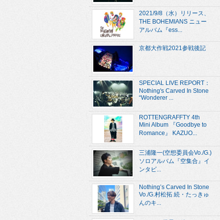
2021/9/8（水）リリース、
THE BOHEMIANS ニュー
アルバム『ess...
京都大作戦2021参戦後記
SPECIAL LIVE REPORT：
Nothing's Carved In Stone
“Wonderer ...
ROTTENGRAFFTY 4th
Mini Album 『Goodbye to
Romance』 KAZUO...
三浦隆一(空想委員会Vo./G.)
ソロアルバム『空集合』イ
ンタビ...
Nothing’s Carved In Stone
Vo./G.村松拓 続・たっきゅ
んのキ...