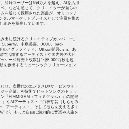
在、
登録ユーザーは約4万人を超え、AIを活用
ンペ」などを通じて、
クリエイターが自らの
ームを通じて採用された楽曲が、
オリコンチ
ジタルマーケットプレイスとして注目を集め
仕組みを採用しています。
生み出し続けるクリエイティブカンパニー。
Superfly、中島美嘉、JUJU、back
ポルノグラフィティ、
Official髭男dism、あ
線で活躍するアーティストや国内外の大ヒ
ッケージ総売上枚数は1億5,
000万枚を超
動を創出するミュージックソリューション
合わせ、
次世代のエンタメDXサービスやIP・
ジー企業。AI技術でヒットソングのトラッ
ジン『
FIMMIGRM（フィミグラム）』の開発
）』やAIアーティスト『白神芽音（しらかみ
ー、アーティスト、
そして彼らを支える多く
ち" が、もっと自由に魅力的に音楽や人生を