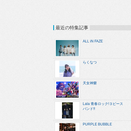
最近の特集記事
ALL iN FAZE
らくなつ
天女神樂
Lala 青春ロック!３ピース
バンド!!
PURPLE BUBBLE