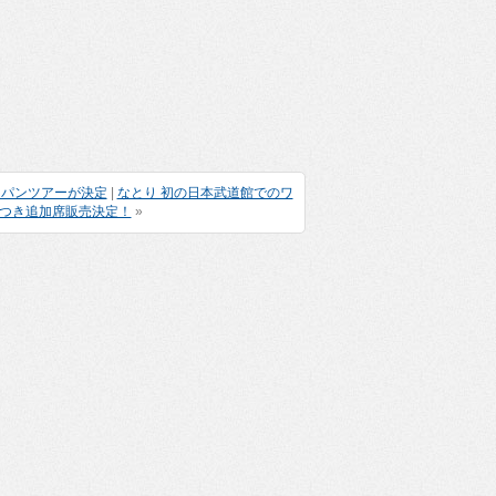
ャパンツアーが決定
|
なとり 初の日本武道館でのワ
につき追加席販売決定！
»