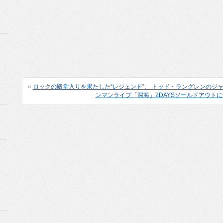
«
ロックの殿堂入りを果たした“レジェンド”、 トッド・ラングレンのジ
ンマンライブ「深海」2DAYSソールドアウト