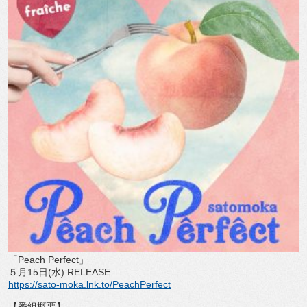
「
Peach Perfect
」
５月
15
日
(
水
) RELEASE
https://sato-moka.lnk.to/
PeachPerfect
【番組概要】