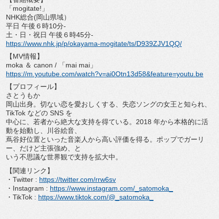
「
mogitate!
」
NHK
総合
(
岡山県域）
平日 午後６時
10
分
-
土・日・祝日 午後６時
45
分
-
https://www.nhk.jp/p/okayama-
mogitate/ts/D939ZJV1QQ/
【
MV
情報】
moka
＆
canon /
「
mai mai
」
https://m.youtube.com/watch?v=
ai0Otn13d58&feature=youtu.be
【プロフィール】
さとうもか
岡山出身。切ない恋を愛おしくする、失恋ソングの女王と知られ、
TikTok
などの
SNS
を
中心に、若者から絶大な支持を得ている。
2018
年から本格的に活
動を始動し、川⾕絵⾳、
蔦⾕好位置といった⾳楽人から高い評価を得る。
ポップでガーリ
ー、だけど主張強め、と
いう不思議な世界観で支持を拡大中。
【関連リンク】
・Twitter :
https://twitter.com/rrw6sv
・Instagram :
https://www.instagram.com/_
satomoka_
・TikTok :
https://www.tiktok.com/@_
satomoka_