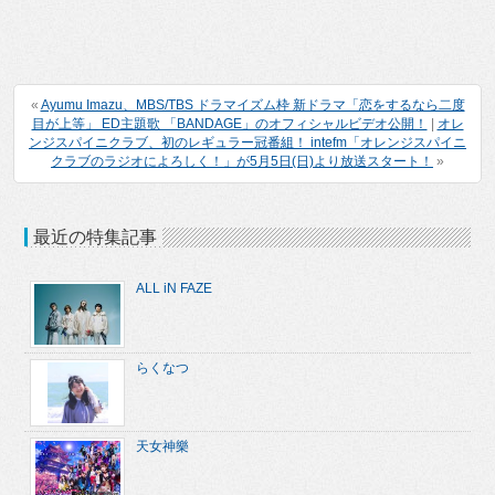
«
Ayumu Imazu、MBS/TBS ドラマイズム枠 新ドラマ「恋をするなら二度
目が上等」 ED主題歌 「BANDAGE」のオフィシャルビデオ公開！
|
オレ
ンジスパイニクラブ、初のレギュラー冠番組！ intefm「オレンジスパイニ
クラブのラジオによろしく！」が5月5日(日)より放送スタート！
»
最近の特集記事
ALL iN FAZE
らくなつ
天女神樂