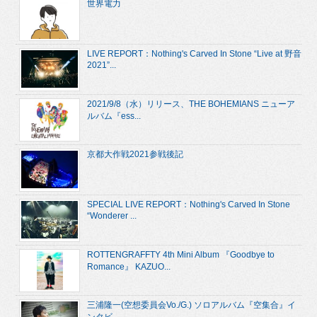
世界電力
LIVE REPORT：Nothing's Carved In Stone “Live at 野音
2021”...
2021/9/8（水）リリース、THE BOHEMIANS ニューア
ルバム『ess...
京都大作戦2021参戦後記
SPECIAL LIVE REPORT：Nothing's Carved In Stone
“Wonderer ...
ROTTENGRAFFTY 4th Mini Album 『Goodbye to
Romance』 KAZUO...
三浦隆一(空想委員会Vo./G.) ソロアルバム『空集合』イ