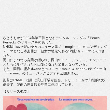
さとうもかが
2024
年第三弾となるデジタル・シングル「
Pea
ch
Perfect
」のリリースを発表した。
NHK
岡山放送局の夕方のニュース番組「
mogitate!
」
のエンディング
テーマとなる本楽曲は、彼女の地元である”岡山”
をテーマに制作さ
れた。
岡山にまつわる言葉が綴られ、岡山のミュージシャン、
エンジニア
とともに制作された岡山愛に溢れた楽曲となっている。
また、同日に盟友
kiwano
とのユニット
moka
＆
canon
のデビュー曲
「
mai mai
」のミュージックビデオも公開された。
監督は
RAME
、撮影は高山千騎が担当。
ドリーミーかつ幻想的な映
像美で、
楽曲の世界観を見事に体現している。
【リリース概要】