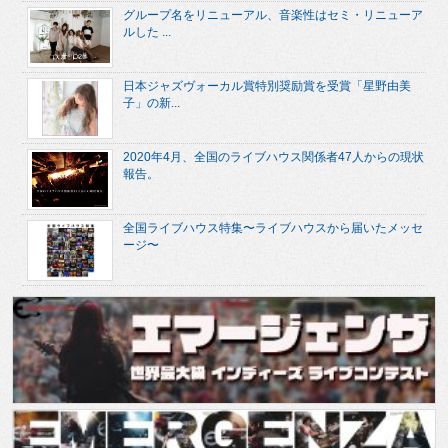
グループ名をリニューアル、音楽性はセミ・リニューア
ルした ...
日本ジャズヴォーカル賞特別奨励賞を受賞「星野由美
子」の新...
2020年4月、全国のライブハウス関係者47人からの現状
報告。
全国ライブハウス特集〜ライブハウスから届いたメッセ
ージ〜