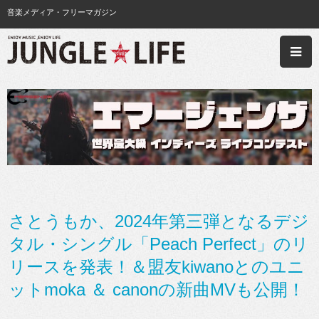
音楽メディア・フリーマガジン
さとうもか、2024年第三弾となるデジ
タル・シングル「Peach Perfect」のリ
リースを発表！＆盟友kiwanoとのユニ
ットmoka ＆ canonの新曲MVも公開！