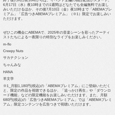
終了後の同日夜10時からは、
イベント全編の独占配信がスタート。
6月17日（水）
夜10時までの1週間はどなたでも全編無料でお楽し
みいただける
ほか、その後7月10日（金）夜10時まで「
ABEMAプレ
ミアム」「広告つきABEMAプレミアム」（※
1）限定でお楽しみい
ただけます。
ぜひこの機会にABEMAで、
2025年の音楽シーンを彩ったアーティ
ストたちによる一夜限り
の特別なライブをお楽しみください。
m-flo
Creepy Nuts
サカナクション
ちゃんみな
HANA
羊文学
※1_月額1,180円(税込)の「ABEMAプレミアム」
にご登録いただく
と、限定の作品を視聴できるほか、「
追っかけ再生」や「ダウンロ
ード機能」
などの限定機能をお楽しみいただけます。また、月額
680円(
税込)の「広告つきABEMAプレミアム」では「
ABEMAプレミ
アム」
限定コンテンツを広告つきで視聴いただけます。