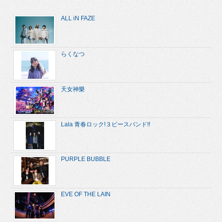
ALL iN FAZE
らくなつ
天女神樂
Lala 青春ロック!３ピースバンド!!
PURPLE BUBBLE
EVE OF THE LAIN