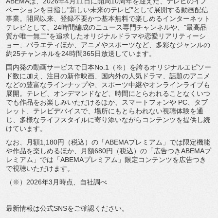
ABEMAは、2026年4月11日に開局10周年を迎えた、
テレビのイノ
ベーションを目指し"新しい未来のテレビ"
として展開する動画配信
事業。開局以来、
登録不要かつ基本無料で楽しめるインターネット
テレビとして、
24時間編成のニュース専門チャンネルや、"
最高品
質か唯一無二"
を追求したオリジナルドラマや恋愛リアリティーシ
ョー、
バラエティほか、アニメやスポーツなど、
多彩なジャンルの
約25チャンネルを24時間365日放送してい
ます。
国内発の動画サービスで日本No.1（※）
を誇るオリジナルエピソー
ド数に加え、注目の新作映画、
国内外の人気ドラマ、話題のアニメ
などの豊富なラインナップや、
スポーツ中継やオンラインライブも
展開。テレビ、
オンデマンドなど、
時間にとらわれることなくいつ
でも作品をお楽しみいただけるほか
、スマートフォンや PC、タブ
レット、テレビデバイスで、
場所にもとらわれない視聴体験を通
じ、
多様なライフスタイルに寄り添いながらコンテンツを提供し続
けて
います。
なお、月額1,180円（税込）の「ABEMAプレミアム」
では限定機能
や作品を楽しめるほか、月額680円（税込）の「
広告つきABEMAプ
レミアム」では「ABEMAプレミアム」
限定コンテンツを広告つき
で視聴いただけます。
（※）2026年3月時点、自社調べ
最新情報は公式SNSをご確認ください。