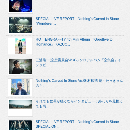
SPECIAL LIVE REPORT：Nothing's Carved In Stone
“Wonderer ...
ROTTENGRAFFTY 4th Mini Album 『Goodbye to
Romance』 KAZUO...
三浦隆一(空想委員会Vo./G.) ソロアルバム『空集合』イ
ンタビ...
Nothing’s Carved In Stone Vo./G.村松拓 続・たっきゅん
のキ...
それでも世界が続くならインタビュー：終わりを見据え
ても尚...
SPECIAL LIVE REPORT：Nothing's Carved In Stone
SPECIAL ON...