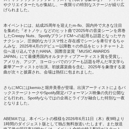
やクリエイターたちが集結し、
一夜限りの特別なステージが繰り広
げられました。
本イベントには、結成25周年を迎えたm-flo、
国内外で大きな注目
を集めた『オトノケ』
などのヒット曲で2025年の音楽シーンを席巻
したCreepy Nuts、
SpotifyブランドCMへの起用も話題となったサカ
ナクショ
ン、圧倒的なカリスマ性と存在感でシーンを牽引するちゃ
んみな、
2025年4月のデビュー以降数々の作品をヒットチャート上
位へ
送り込んできたHANA、国際音楽賞『MUSIC AWARDS
JAPAN』
にて最優秀国内オルタナティブアーティスト賞を受賞し、
アメリカ、アジア、
ヨーロッパでのツアーも話題を呼んだ羊文学ら
豪華アーティストが
出演。初披露楽曲を含む、
2025年を象徴する楽
曲が次々と披露され、
会場は熱狂に包まれました。
さらにMCにはkemioと堀井美香が登場。
出演アーティストによるバ
ックステージトークやSpotify限
定パフォーマンス映像の先行公開な
ども行われ、
Spotifyならではの企画とライブが融合した特別な一夜
とな
りました。
ABEMAでは、本イベントの模様を2026年6月11日（木）
夜9時より
1時間のダイジェスト版として独占無料放送いたします
。また放送