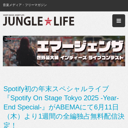
音楽メディア・フリーマガジン
Spotify初の年末スペシャルライブ
『Spotify On Stage Tokyo 2025 -Year-
End Special-』がABEMAにて6月11日
（木）より1週間の全編独占無料配信決
定！