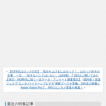
«
【6月9日はロックの日】「気分を上げるにはロック！」はロック好きの
定番 一方、「好きなバンドはいない」は約6割 7,283人に聞いてみた
【SEO・AIO時代に効く一次データ・アンケート調査受託】
|
国内初！音楽
フェスで“エンタメ×イマーシブビデオ”体験ブースを実施。16K没入映像と
Apple Vision Proで、XRのエンタメ実装を推進！
»
最近の特集記事