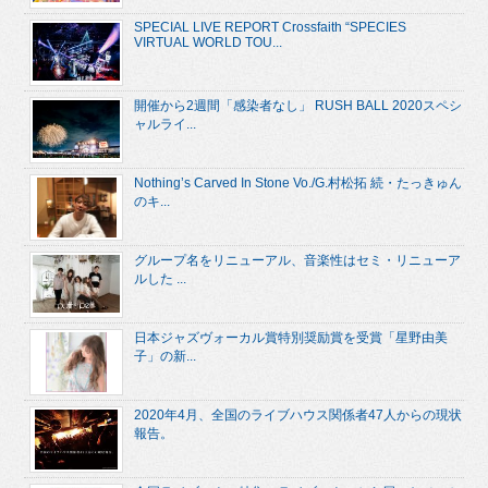
SPECIAL LIVE REPORT Crossfaith “SPECIES
VIRTUAL WORLD TOU...
開催から2週間「感染者なし」 RUSH BALL 2020スペシ
ャルライ...
Nothing’s Carved In Stone Vo./G.村松拓 続・たっきゅん
のキ...
グループ名をリニューアル、音楽性はセミ・リニューア
ルした ...
日本ジャズヴォーカル賞特別奨励賞を受賞「星野由美
子」の新...
2020年4月、全国のライブハウス関係者47人からの現状
報告。