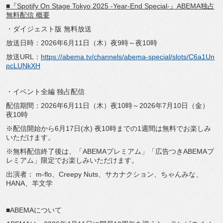
■『Spotify On Stage Tokyo 2025 -Year-End Special-』ABEMA独占
無料配信 概要
・ダイジェスト版 無料放送
放送日時：2026年6月11日（木）夜9時～夜10時
放送URL：
https://abema.tv/
channels/abema-special/slots/
C6a1Un
pcLUNkXH
・イベント全編 独占配信
配信期間：2026年6月11日（木）夜10時～
2026年7月10日（金）
夜10時
※配信開始から6月17日(水) 夜10時までの1週間は無料でお楽しみ
いただけます。
※無料配信終了後は、「ABEMAプレミアム」「
広告つきABEMAプ
レミアム」限定でお楽しみいただけます。
出演者： m-flo、Creepy Nuts、サカナクション、ちゃんみな、
HANA、羊文学
■ABEMAについて