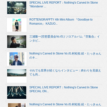
SPECIAL LIVE REPORT：Nothing's Carved In Stone
“Wonderer ...
ROTTENGRAFFTY 4th Mini Album 『Goodbye to
Romance』 KAZUO...
三浦隆一(空想委員会Vo./G.) ソロアルバム『空集合』イ
ンタビ...
Nothing’s Carved In Stone Vo./G.村松拓 続・たっきゅん
のキ...
それでも世界が続くならインタビュー：終わりを見据え
ても尚...
SPECIAL LIVE REPORT：Nothing's Carved In Stone
SPECIAL ON...
Nothing’s Carved In Stone Vo./G.村松拓 続・たっきゅん