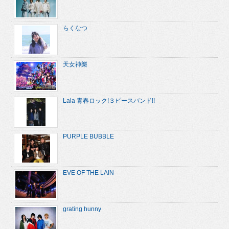
らくなつ
天女神樂
Lala 青春ロック!３ピースバンド!!
PURPLE BUBBLE
EVE OF THE LAIN
grating hunny