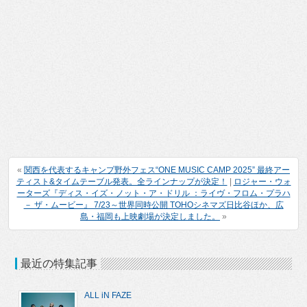
«
関西を代表するキャンプ野外フェス“ONE MUSIC CAMP 2025” 最終アー
ティスト&タイムテーブル発表。全ラインナップが決定！
|
ロジャー・ウォ
ーターズ『ディス・イズ・ノット・ア・ドリル ：ライヴ・フロム・プラハ
－ ザ・ムービー』 7/23～世界同時公開 TOHOシネマズ日比谷ほか、広
島・福岡も上映劇場が決定しました。
»
最近の特集記事
ALL iN FAZE