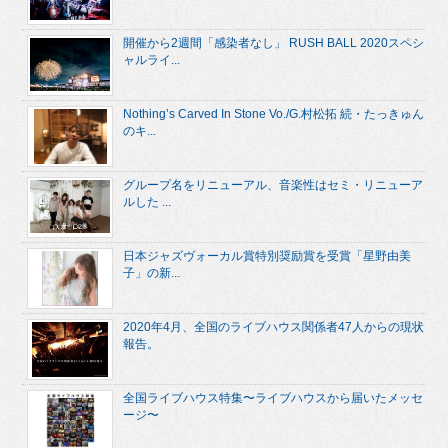
開催から2週間「感染者なし」 RUSH BALL 2020スペシ
ャルライ...
Nothing’s Carved In Stone Vo./G.村松拓 続・たっきゅん
のキ...
グループ名をリニューアル、音楽性はセミ・リニューア
ルした ...
日本ジャズヴォーカル賞特別奨励賞を受賞「星野由美
子」の新...
2020年4月、全国のライブハウス関係者47人からの現状
報告。
全国ライブハウス特集〜ライブハウスから届いたメッセ
ージ〜