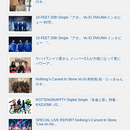
のキ...
10-FEET 20th Single『アオ』 Vo./G.TAKUMAインタビ
ュー INTE...
10-FEET 20th Single『アオ』 Vo./G.TAKUMA インタビ
ュー “...
ヤバイTシャツ屋さん メンバー3人が大使になって更に
パワーア...
Nothing’s Carved In Stone Vo./G.村松拓 続・たっきゅん
のキ...
ROTTENGRAFFTY Digital Single『永遠と影』特集：
KAZUOMI（G....
SPECIAL LIVE REPORT Nothing’s Carved In Stone
“Live on No...