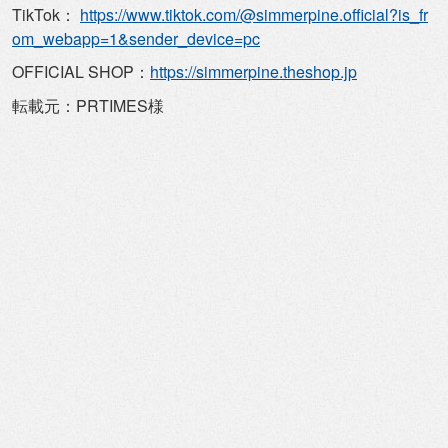
TikTok：
https://www.tiktok.com/@
simmerpine.official?is_fr
om_
webapp=1&sender_device=pc
OFFICIAL SHOP：
https://simmerpine.
theshop.jp
転載元：PRTIMES様