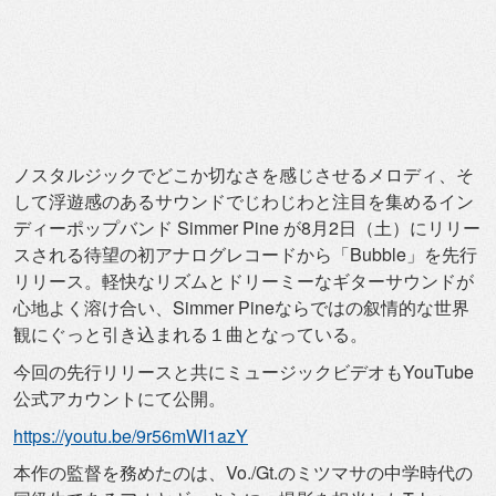
ノスタルジックでどこか切なさを感じさせるメロディ、
そ
して浮遊感のあるサウンドでじわじわと注目を集めるイン
ディー
ポップバンド Simmer Pine が8月2日（土）
にリリー
スされる待望の初アナログレコードから「Bubble」
を先行
リリース。
軽快なリズムとドリーミーなギターサウンドが
心地よく溶け合い、
Simmer Pineならではの叙情的な世界
観にぐっと引き込まれる１曲とな
っている。
今回の先行リリースと共にミュージックビデオもYouTube
公
式アカウントにて公開。
https://youtu.be/9r56mWI1azY
本作の監督を務めたのは、Vo./Gt.
のミツマサの中学時代の