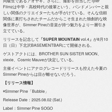
同級生であるアオヤギ。さらに、
撮影を担当したTyler
Filmzは中学・高校時代の後輩という、
バンドメンバーと親
しい関係のクリエイターたちが手がけている。
そんな信頼
関係に裏打ちされたチームだからこそ生まれた独創的な
映
像世界が、Simmer Pineの音楽が持つ魅力をより一層引き
立てている。
リリースを記念して
「SUPER MOUNTAIN
vol.4
」
が8月10
日（日）
下北沢BASEMENTBARにて開催される。
ゲストアクトには、BROTHER SUN SISTER MOON、
xiexie、Cosmic Mauveが決定している。
主催イベントにアナログレコードリリースも控えた今夏の
Simm
er Pineからは目が離せないだろう。
【リリース情報】
◉Simmer Pine「Bubble」
Release Date：2025.08.02 (Sat.)
Label：Simmer Pine SOGO