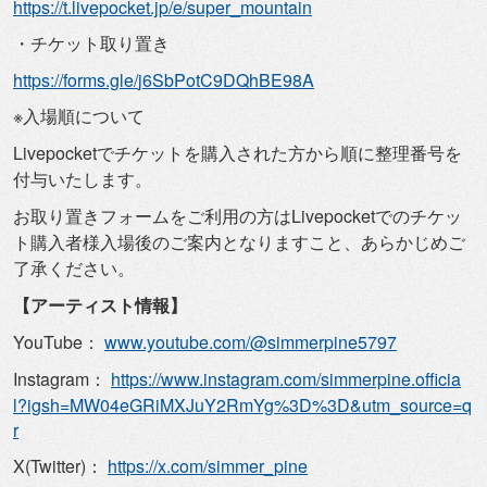
https://t.livepocket.jp/e/
super_mountain
・チケット取り置き
https://forms.gle/
j6SbPotC9DQhBE98A
※入場順について
Livepocketでチケットを購入された方から順に整理番号
を
付与いたします。
お取り置きフォームをご利用の方はLivepocketでのチケ
ッ
ト購入者様入場後のご案内となりますこと、
あらかじめご
了承ください。
【アーティスト情報】
YouTube：
www.youtube.com/@
simmerpine5797
Instagram：
https://www.instagram.com/
simmerpine.officia
l?igsh=
MW04eGRiMXJuY2RmYg%3D%3D&utm_
source=q
r
X(Twitter)：
https://x.com/simmer_pine