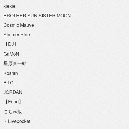
xiexie
BROTHER SUN SISTER MOON
Cosmic Mauve
Simmer Pine
【DJ】
GaMoN
星原喜一郎
Koshin
B.i.C
JORDAN
【Food】
こちゅ飯
・Livepocket