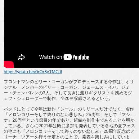
https://youtu.be/0rOr6yTMCJI
フロントマンのビリー・コーガンがプロデュースする今作は、
オリ
ジナル・メンバーのビリー・コーガン、ジェームス・イハ、
ジミ
ー・チェンバレンの
3
人、
そして長きに渡りギタリストを務めるジ
ェフ・
シュローダーで制作、全
20
曲収録されるという。
バンドにとって今年は新作『シール』のリリースだけでなく、
名作
『メロンコリーそして終りのない悲しみ』
25
周年、そして『
マシ
―
ナ』
20
周年という節目の年であり、
続編を制作中であることを明か
している。さらに
2021
年は既に
参加を発表している各地の夏フェス
の他にも『
メロンコリーそして終りのない悲しみ』
25
周年記念のア
リーナ・
ツアーを行う予定とのことで、発表を楽しみにしていよ