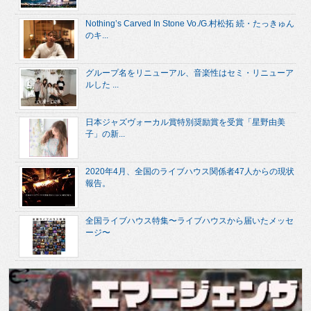
Nothing’s Carved In Stone Vo./G.村松拓 続・たっきゅん
のキ...
グループ名をリニューアル、音楽性はセミ・リニューア
ルした ...
日本ジャズヴォーカル賞特別奨励賞を受賞「星野由美
子」の新...
2020年4月、全国のライブハウス関係者47人からの現状
報告。
全国ライブハウス特集〜ライブハウスから届いたメッセ
ージ〜