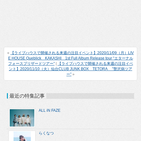
«
【ライブハウスで開催される来週の注目イベント】2020/11/09（月）LIV
E HOUSE Queblick KAKASHI 1st Full Album Release tour “エターナル
フォースブリザードツアー”
|
【ライブハウスで開催される来週の注目イベ
ント】2020/11/10（火）仙台CLUB JUNK BOX TETORA ”贅沢病ツア
ー”
»
最近の特集記事
ALL iN FAZE
らくなつ