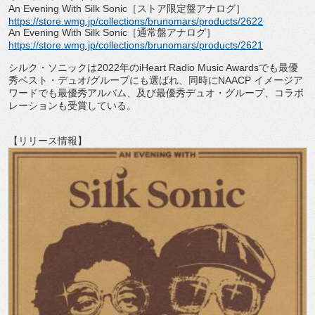
An Evening With Silk Sonic
［ストア限定盤アナログ］
https://store.wmg.jp/
collections/brunomars/
products/2622
An Evening With Silk Sonic
［通常盤アナログ］
https://store.wmg.jp/
collections/brunomars/
products/2621
シルク・ソニックは
2022
年の
iHeart Radio Music Awards
でも最優
秀ベスト・デュオ
/
グループにも選ばれ、
同時に
NAACP
イメージア
ワードでも最優秀アルバム、
及び最優秀デュオ・グループ、コラボ
レーションも受賞している。
【リリース情報】