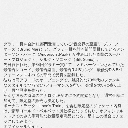
グラミー賞を合計
11
部門受賞している“音楽界の至宝”、
ブルーノ・
マーズ（
Bruno Mars
）と、グラミー賞を計４部門受賞しているアン
ダーソン・
パーク（
Anderson .Paak
）が生み出した奇跡のスーパ
ー・プロジェクト、
シルク・ソニック（
Silk Sonic
）。
先日行われた、第
64
回グラミー賞にて、
ノミネーションされていた
最優秀レコード、最優秀楽曲、最優秀
R
＆
B
ソング、最優秀
R
＆
B
パ
フォーマンスすべての部門で受賞を記
録した。
彼らは同アワードのオープニングで、魅惑的な
70
年代のファンキ
ー
なスタイルで“
777
”のパフォーマンスを行い、
会場を大いに盛り上
げ、再び歴史を作った。
そんな彼らの待望のアナログ
LP
が遂に予約開始となり、
通常仕様に
加えて、限定盤の販売も決定した。
ボーナストラック「
Love's Train
」を含む限定盤のジャケット内袋
は、豪華ゴールド・
ベルベット風仕様となっており、
オフィシャル
ストアでのみ入手可能な数量限定商品となる。
是非この機会にチェ
ックしてみよう。
オフィシャルサイト：