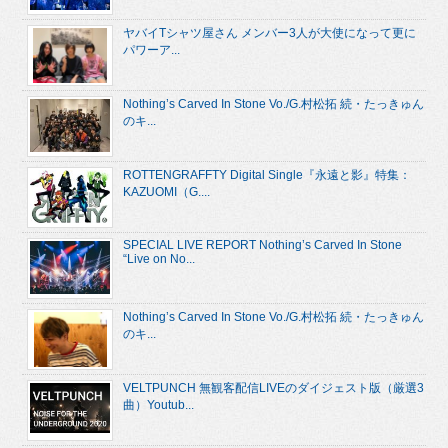
ヤバイTシャツ屋さん メンバー3人が大使になって更に
パワーア...
Nothing’s Carved In Stone Vo./G.村松拓 続・たっきゅん
のキ...
ROTTENGRAFFTY Digital Single『永遠と影』特集：
KAZUOMI（G....
SPECIAL LIVE REPORT Nothing’s Carved In Stone
“Live on No...
Nothing’s Carved In Stone Vo./G.村松拓 続・たっきゅん
のキ...
VELTPUNCH 無観客配信LIVEのダイジェスト版（厳選3
曲）Youtub...