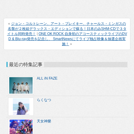
«
ジョン・コルトレーン、アート・ブレイキー、チャールス・ミンガスの
名盤が２枚組デラックス・エディションで蘇る！日本のみSHM-CDで３タ
イトル同時発売！
|
ONE OK ROCK 自身初のアコースティックライブのDV
D & Blu-ray発売を記念し、 SmartNewsにてライブ独占映像＆抽選企画実
施！
»
最近の特集記事
ALL iN FAZE
らくなつ
天女神樂