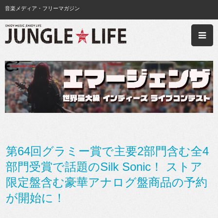
音楽メディア・フリーマガジン
第64回グラミー賞で主要2部門含む全4
部門受賞で話題のSilk Sonic！ ストア
限定盤含む豪華アナログ盤商品の予約
が開始に！