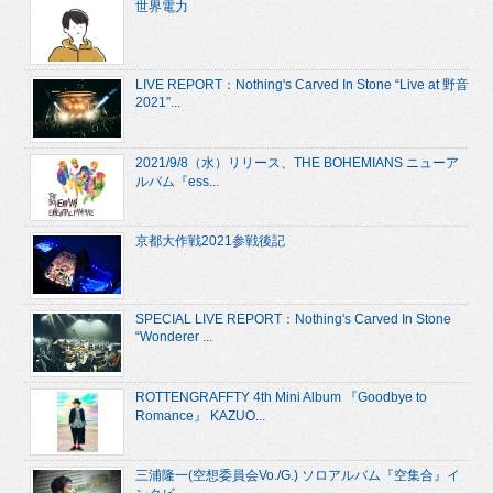
世界電力
LIVE REPORT：Nothing's Carved In Stone “Live at 野音
2021”...
2021/9/8（水）リリース、THE BOHEMIANS ニューア
ルバム『ess...
京都大作戦2021参戦後記
SPECIAL LIVE REPORT：Nothing's Carved In Stone
“Wonderer ...
ROTTENGRAFFTY 4th Mini Album 『Goodbye to
Romance』 KAZUO...
三浦隆一(空想委員会Vo./G.) ソロアルバム『空集合』イ