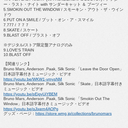
ー・ラスト・ナイト
with
サンダーキャット ＆ ブーツィー
5.SMOKIN OUT THE WINDOW /
スモーキン・アウト・ザ・ウイン
ドウ
6.PUT ON A SMILE /
プット・オン・ア・スマイル
7.777 /
７７７
8.SKATE /
スケート
9.BLAST OFF /
ブラスト・オフ
※デジタル
/
ストア限定盤アナログのみ
9.LOVE
’
S TRAIN
10.BLAST OFF
【関連リンク】
Bruno Mars, Anderson .Paak, Silk Sonic
「
Leave the Door Open
」
日本語字幕付きミュージック・ビデオ
https://youtu.be/WKW1-vmysNM
Bruno Mars, Anderson .Paak, Silk Sonic
「
Skate
」日本語字幕付き
ミュージック・ビデオ
https://youtu.be/pEigyUiYBEM
Bruno Mars, Anderson .Paak, Silk Sonic
「
Smokin Out The
Window
」日本語字幕付きミュージック・ビデオ
https://youtu.be/qJixem4AOPg
グッズ・ページ：
https://store.wmg.jp/
collections/brunomars