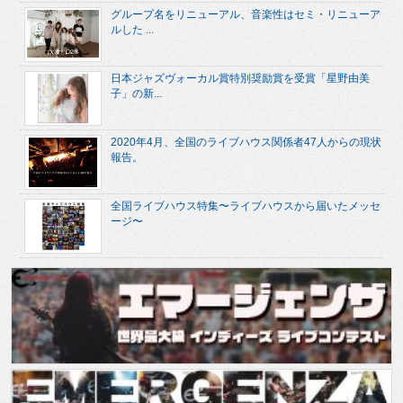
グループ名をリニューアル、音楽性はセミ・リニューア
ルした ...
日本ジャズヴォーカル賞特別奨励賞を受賞「星野由美
子」の新...
2020年4月、全国のライブハウス関係者47人からの現状
報告。
全国ライブハウス特集〜ライブハウスから届いたメッセ
ージ〜