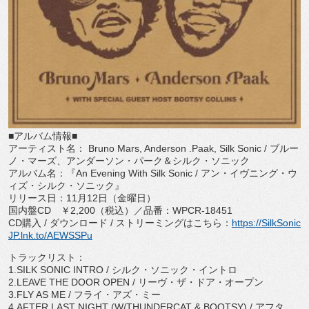
■アルバム情報■
アーティスト名：
Bruno Mars, Anderson .Paak, Silk Sonic /
ブルー
ノ・マーズ、アンダーソン・パーク＆シルク・ソニック
アルバム名：『
An Evening With Silk Sonic /
アン・イヴニング・ウ
ィズ・シルク・ソニック』
リリース日：
11
月
12
日（金曜日）
国内盤
CD
￥
2,200
（税込）／品番：
WPCR-18451
CD
購入
/
ダウンロード
/
ストリーミングはこちら：
ht
tps://SilkSonic
JP.lnk.to/
AEWSSPu
トラックリスト：
1.SILK SONIC INTRO /
シルク・ソニック・イントロ
2.LEAVE THE DOOR OPEN /
リーヴ・ザ・ドア・オープン
3.FLY AS ME /
フライ・アズ・ミー
4.AFTER LAST NIGHT (W/THUNDERCAT & BOOTSY) /
アフタ