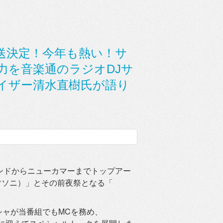
送決定！今年も熱い！サ
力を音楽通のラジオDJサ
イザー清水直樹氏が語り
ンドからニューカマーまでトップアー
5（サマソニ）」とその前夜祭となる「
！
シャが当番組
でもMCを務め、