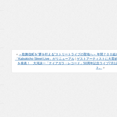
«
～歌舞伎町を“夢を叶える”ストリートライブの聖地へ～ 年間７００
「Kabukicho Street Live」がリニューアル
|
ゲストアーティストに大貫妙子
を発表！ 大滝詠一「ナイアガラ・レコード」50周年記念ライブ7月1
ト。
»