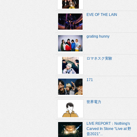
EVE OF THE LAIN
grating hunny
ロマネスク実験
171
世界電力
LIVE REPORT：Nothing's
Carved In Stone “Live at 野
音2021”...