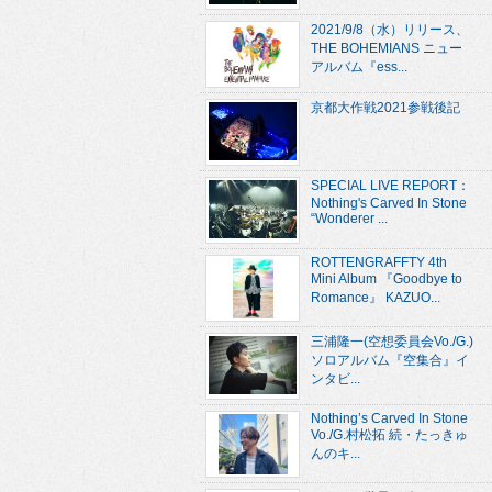
2021/9/8（水）リリース、
THE BOHEMIANS ニュー
アルバム『ess...
京都大作戦2021参戦後記
SPECIAL LIVE REPORT：
Nothing's Carved In Stone
“Wonderer ...
ROTTENGRAFFTY 4th
Mini Album 『Goodbye to
Romance』 KAZUO...
三浦隆一(空想委員会Vo./G.)
ソロアルバム『空集合』イ
ンタビ...
Nothing’s Carved In Stone
Vo./G.村松拓 続・たっきゅ
んのキ...