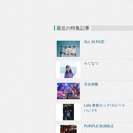
最近の特集記事
ALL iN FAZE
らくなつ
天女神樂
Lala 青春ロック!３ピース
バンド!!
PURPLE BUBBLE