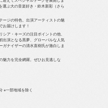
トに迎えてスペシャ
ルトークを展開しま
足を運ぶ大の音楽好き・鈴木新彩（さら
テージの特色、
出演アーティストの魅
でお届けします！
リシア・
キーズの注目ポイントの他、
初出演となる黒夢、
グローバルな人気
ーガナイザーの清水直樹氏が激白しま
の魅力を完全網羅。ぜひお見逃しな
0分 ※一部地域を除く