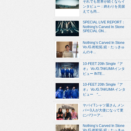
それでも世界が続くならイ
ンタビュー：終わりを見据
えても尚...
SPECIAL LIVE REPORT：
Nothing's Carved In Stone
SPECIAL ON...
Nothing’s Carved In Stone
Vo./G.村松拓 続・たっきゅ
んのキ...
10-FEET 20th Single『ア
オ』 Vo./G.TAKUMAインタ
ビュー INTE...
10-FEET 20th Single『ア
オ』 Vo./G.TAKUMA インタ
ビュー “...
ヤバイTシャツ屋さん メン
バー3人が大使になって更
にパワーア...
Nothing’s Carved In Stone
Vo./G.村松拓 続・たっきゅ