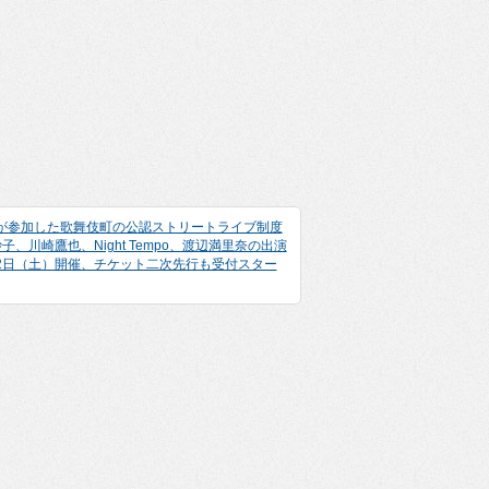
組が参加した歌舞伎町の公認ストリートライブ制度
、川崎鷹也、Night Tempo、渡辺満里奈の出演
2日（土）開催、チケット二次先行も受付スター