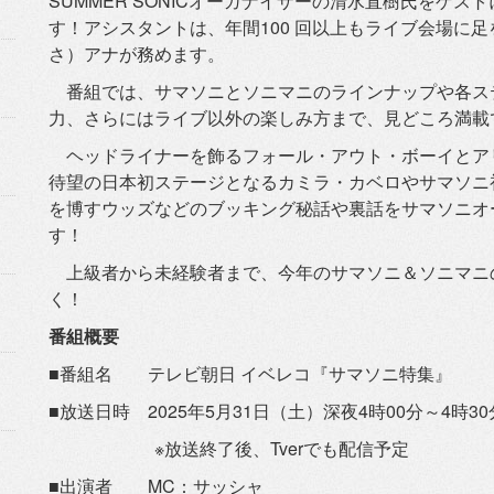
SUMMER SONICオーガナイザーの清水直樹氏をゲス
す！アシスタントは、年間100 回以上もライブ会場に
さ）
アナが務めます。
番組では、
サマソニとソニマニのラインナップや各ス
力、さらにはライブ以外の楽しみ方まで、
見どころ満載
ヘッドライナーを飾るフォール・アウト・ボーイとア
待望の日本初ステージとなるカミラ・
カベロやサマソニ
を博すウッズなどのブッキング秘話や裏話をサマ
ソニオ
す！
上級者から未経験者まで、今年のサマソニ＆
ソニマニ
く！
番組概要
■番組名 テレビ朝日 イベレコ『サマソニ特集』
■放送日時 2025年5月31日（土）深夜4時00分～4時3
※放送終了後、Tverでも配信予定
■出演者 MC：サッシャ