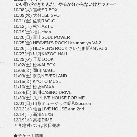
“いい歌ができたんだ、やるか分からないけどツアー”
10/08(火) 宮崎SR BOX
10/09(水) 大分club SPOT
10/11(金) 佐賀RAG-G
10/12(土) 松江AZTiC
10/19(土) 福井chop
10/20(日) 富山SOUL POWER
10/25(金) HEAVEN’S ROCK Utsunomiya VJ-2
10/26(土) HEZVEN’S ROCK さいたま新都心VJ-3
10/27(日) 甲府KAZOO HALL
10/29(火) 千葉LOOK
11/02(土) 松本ALECX
11/08(金) 岡山IMAGE
11/09(土) 奈良NEVERLAND
11/15(金) KYOTO MUSE
11/16(土) 松坂M’AXA
11/24(日) 旭川CASINO DRIVE
11/30(土) 八戸LIVE HOUSE FOR ME
12/01(日) 山形ミュージック昭和Session
12/12(木) 仙台LIVE HOUSE enn 2nd
12/14(土) 新潟NEXS
12/19(木) 高松DIME
＊各地対バンは後日発表
◆チケット情報