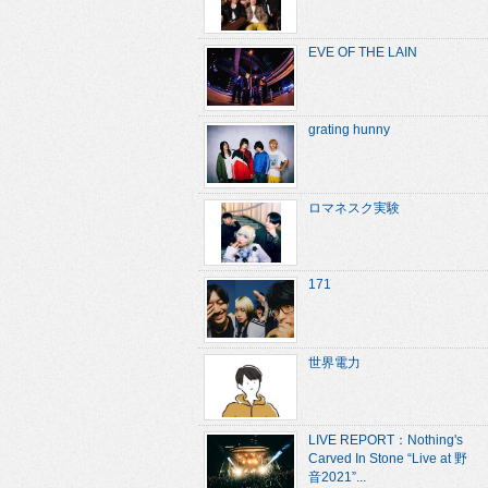
EVE OF THE LAIN
grating hunny
ロマネスク実験
171
世界電力
LIVE REPORT：Nothing's
Carved In Stone “Live at 野
音2021”...