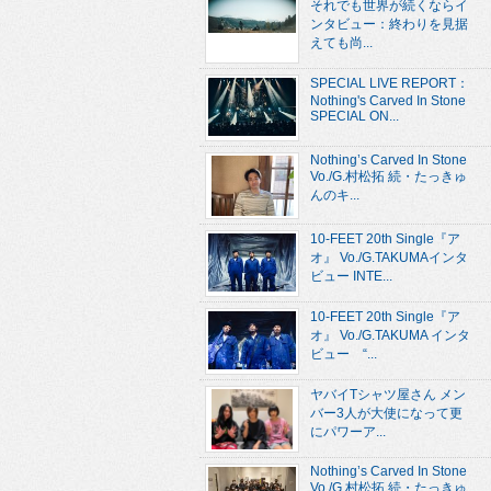
それでも世界が続くならイ
ンタビュー：終わりを見据
えても尚...
SPECIAL LIVE REPORT：
Nothing's Carved In Stone
SPECIAL ON...
Nothing’s Carved In Stone
Vo./G.村松拓 続・たっきゅ
んのキ...
10-FEET 20th Single『ア
オ』 Vo./G.TAKUMAインタ
ビュー INTE...
10-FEET 20th Single『ア
オ』 Vo./G.TAKUMA インタ
ビュー “...
ヤバイTシャツ屋さん メン
バー3人が大使になって更
にパワーア...
Nothing’s Carved In Stone
Vo./G.村松拓 続・たっきゅ