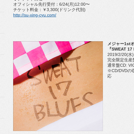
オフィシャル先行受付：6/24(月)12:00〜
チケット料金：￥3,300(ドリンク代別)
http://su-xing-cyu.com/
メジャー1s
『SWEAT 17
2019/2/20
完全限定生産盤CD
通常盤CD: VIC
※CD/DV
応