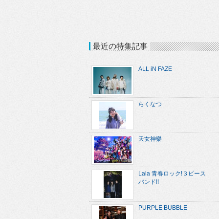
最近の特集記事
ALL iN FAZE
らくなつ
天女神樂
Lala 青春ロック!３ピース
バンド!!
PURPLE BUBBLE