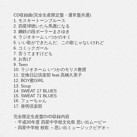
CD収録曲(完全生産限定盤・通常盤共通)
1. モスキートーンブルース
2. 四星球聴いたら馬鹿になる
3. 鋼鉄の段ボーラーまさゆき
4. ラジオネーム いつかのキミ
5. いい歌ができたんだ、この歌じゃないけれど
6. コミックガール
7. 言うてますけども
8. お告げ
9. Teen
10. ラジオネーム いつかのモリス教授
11. 交換日記倶楽部 feat.高橋久美子
12. BOY蜜GIRL
13. Soup
14. SWEAT 17 BLUES
15. SWEAT 71 BLUES
16. フューちゃん
17. 発明倶楽部
完全限定生産盤DVD収録内容
・平成30年度 四星中学校文化祭 思い出ムービー
・四星中学校 校歌 ～思い出ミュージックビデオ～