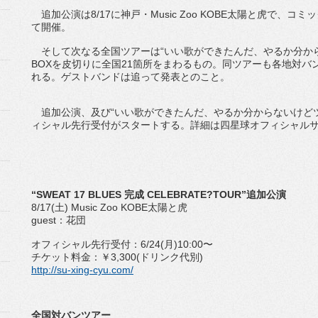
追加公演は8/17に神戸・Music Zoo KOBE太陽と虎で、
て開催。
そして次なる全国ツアーは“いい歌ができたんだ、やるか分からな
BOXを皮切りに全国21箇所をまわるもの。同ツアーも各地対
れる。ゲストバンドは追って発表とのこと。
追加公演、及び“いい歌ができたんだ、やるか分からないけどツア
ィシャル先行受付がスタートする。詳細は四星球オフィシャル
“SWEAT 17 BLUES 完成 CELEBRATE?TOUR”追加公演
8/17(土) Music Zoo KOBE太陽と虎
guest：花団
オフィシャル先行受付：6/24(月)10:00〜
チケット料金：￥3,300(ドリンク代別)
http://su-xing-cyu.com/
全国対バンツアー