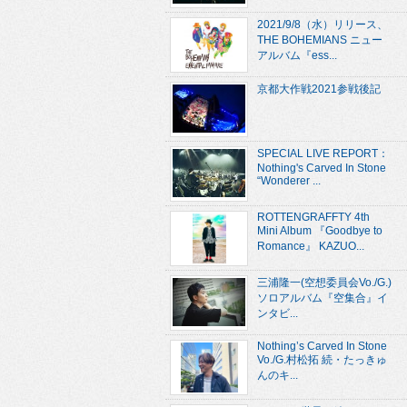
2021/9/8（水）リリース、
THE BOHEMIANS ニュー
アルバム『ess...
京都大作戦2021参戦後記
SPECIAL LIVE REPORT：
Nothing's Carved In Stone
“Wonderer ...
ROTTENGRAFFTY 4th
Mini Album 『Goodbye to
Romance』 KAZUO...
三浦隆一(空想委員会Vo./G.)
ソロアルバム『空集合』イ
ンタビ...
Nothing’s Carved In Stone
Vo./G.村松拓 続・たっきゅ
んのキ...