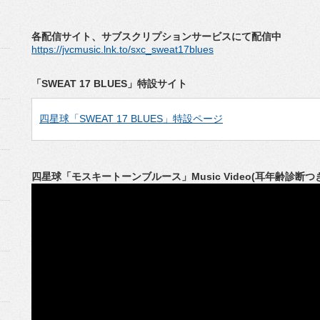
各配信サイト、サブスクリプションサービスにて配信中
https://jvcmusic.lnk.to/sxc_sweat17blues
「SWEAT 17 BLUES」特設サイト
四星球「SWEAT 17 BLUES」特設ページ
四星球「モスキートーンブルース」Music Video(耳年齢診断つ