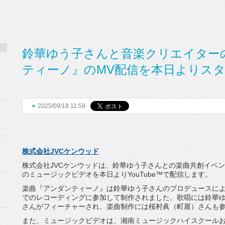
鈴華ゆう子さんと音楽クリエイター
ティーノ』のMV配信を本日よりスタ
2025/09/18 11:58
株式会社JVCケンウッド
株式会社JVCケンウッドは、
鈴華ゆう子さんとの楽曲共創イベン
のミュージックビデオを本日よりYouTube™で配信します。
楽曲『アンダンティーノ』
は鈴華ゆう子さんのプロデュースに
でのレコーディングに参加し
て制作されました。歌唱には鈴華
さんがフィーチャーされ、
楽曲制作には桜村眞（町屋）さんも
また、ミュージックビデオは、
湘南ミュージックハイスクール