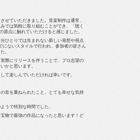
験させていただきました。
音楽制作は通常、
組みでは気軽に取り組むことができ、「聴く
の原点に触れていただけると感じました。
自分ひとりでは生まれない新しい発想や視点
れまでにないスタイルで行われ、
参加者の皆さん
した。
、
実際にリリースを伴うことで、
プロ志望の
ないかと思います。
として楽しんでいただければ幸いです。
身の音を重ねられたこと、
とても幸せな気持
のよ
うで特別な時間でした。
て宝物で最強の作品になったと思います！
ど