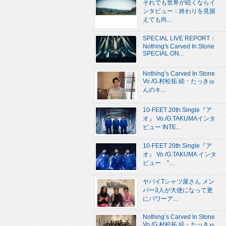
それでも世界が続くならイ
ンタビュー：終わりを見据
えても尚...
SPECIAL LIVE REPORT：
Nothing's Carved In Stone
SPECIAL ON...
Nothing’s Carved In Stone
Vo./G.村松拓 続・たっきゅ
んのキ...
10-FEET 20th Single『ア
オ』 Vo./G.TAKUMAインタ
ビュー INTE...
10-FEET 20th Single『ア
オ』 Vo./G.TAKUMA インタ
ビュー “...
ヤバイTシャツ屋さん メン
バー3人が大使になって更
にパワーア...
Nothing’s Carved In Stone
Vo./G.村松拓 続・たっきゅ