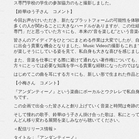
ス専門学校の学生の参加協力のもと撮影しました。
【鈴華ゆう子さん コメント】
今回お声がけいただき、
新たなプラットフォームの可能性を体
多くの人が関わることに大きなハードルがありますが、
この仕
専門」
だと思っていた方々にも、本来の“音を楽しむ”
という音楽
皆さんのアイディアをひとつにまとめる作業は大変でしたが、
に出会う貴重な機会と
なりました。Music Videoの撮影もこ
が楽しそうにしている姿を見て、
私自身も大きな喜びを感じま
また、音楽を仕事にする際に避けて通れない著作権についても
方々にとっては必要な知識を学べる貴重な経験になった
のでは
はじめてこの曲を耳にする方々にも、
新しい形で生まれた作品
【小梅さん コメント】
『アンダンティーノ』
という楽曲にボーカルとウクレレで私自
ちです。
この企画で出会った皆さんと創り上げていく音楽と時間は奇跡
そして憧れの歌手、鈴華ゆう子さん掛け合った歌は、
私にとっ
んどん移り変わる展開を楽しみながら聴いてください。
＜配信リリース情報＞
タイトル：『アンダンティーノ』