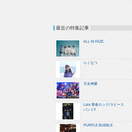
最近の特集記事
ALL iN FAZE
らくなつ
天女神樂
Lala 青春ロック!３ピース
バンド!!
PURPLE BUBBLE