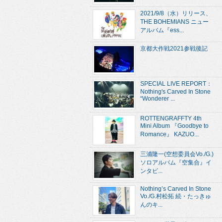
2021/9/8（水）リリース、
THE BOHEMIANS ニュー
アルバム『ess...
京都大作戦2021参戦後記
SPECIAL LIVE REPORT：
Nothing's Carved In Stone
“Wonderer ...
ROTTENGRAFFTY 4th
Mini Album 『Goodbye to
Romance』 KAZUO...
三浦隆一(空想委員会Vo./G.)
ソロアルバム『空集合』イ
ンタビ...
Nothing’s Carved In Stone
Vo./G.村松拓 続・たっきゅ
んのキ...