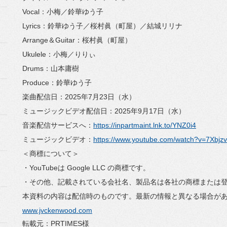
Vocal：小梅／鈴華ゆう子
Lyrics：鈴華ゆう子／桜村眞（町屋）／結城リリナ
Arrange＆Guitar：桜村眞（町屋）
Ukulele：小梅／りりぃ
Drums：山本庸樹
Produce：鈴華ゆう子
楽曲配信日：2025年7月23日（水）
ミュージックビデオ配信日：2025年9月17日（水）
音楽配信サービスへ：
https://inpartmaint.
lnk.to/YNZ0i4
ミュージックビデオ：
https://www.youtube.
com/watch?v=7Xbjz
＜商標について＞
・YouTubeは Google LLC の商標です。
・その他、記載されている会社名、
製品名は各社の商標または
本資料の内容は配信時のものです。
最新の情報と異なる場合が
www.jvckenwood.com
転載元：PRTIMES様