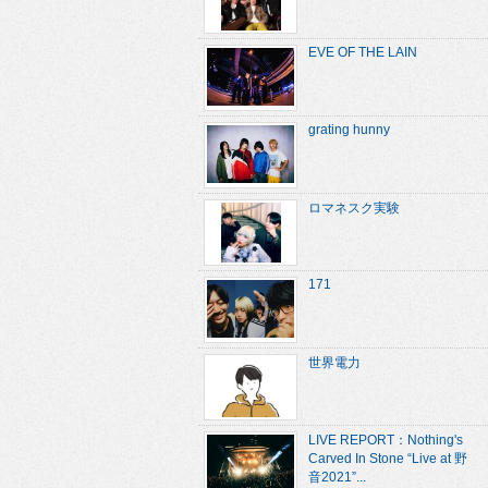
EVE OF THE LAIN
grating hunny
ロマネスク実験
171
世界電力
LIVE REPORT：Nothing's
Carved In Stone “Live at 野
音2021”...