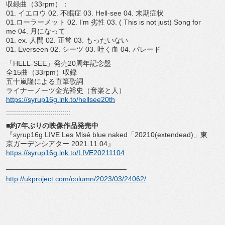
収録曲（33rpm）：
01. イエロウ 02. 不眠症 03. Hell-see 04. 末期症状
01.ローラーメット 02. I’m 劣性 03. ( This is not just) Song for
me 04. 月になって
01. ex. 人間 02. 正常 03. もったいない
01. Everseen 02. シーツ 03. 吐く血 04. パレード
「HELL-SEE」発売20周年記念盤
全15曲（33rpm）収録
五十嵐隆による直筆歌詞
ライナーノーツ金光裕史（音楽と人）
https://syrup16g.lnk.to/
hellsee20th
::::::::::::::::::::::::::::::
::
■約7年ぶりの映像作品発売中
『syrup16g LIVE Les Misé blue naked「20210(extendead)」
東
京ガーデンシアター 2021.11.04』
https://syrup16g.lnk.to/
LIVE20211104
______________________________
http://ukproject.com/column/
2023/03/24062/