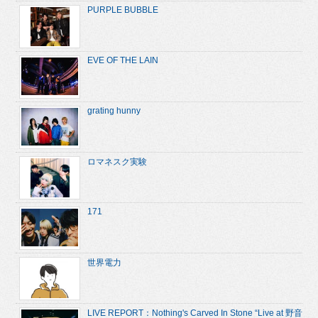
PURPLE BUBBLE
EVE OF THE LAIN
grating hunny
ロマネスク実験
171
世界電力
LIVE REPORT：Nothing's Carved In Stone “Live at 野音