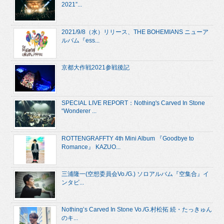
2021”...
2021/9/8（水）リリース、THE BOHEMIANS ニューア
ルバム『ess...
京都大作戦2021参戦後記
SPECIAL LIVE REPORT：Nothing's Carved In Stone
“Wonderer ...
ROTTENGRAFFTY 4th Mini Album 『Goodbye to
Romance』 KAZUO...
三浦隆一(空想委員会Vo./G.) ソロアルバム『空集合』イ
ンタビ...
Nothing’s Carved In Stone Vo./G.村松拓 続・たっきゅん
のキ...