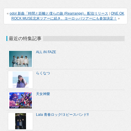
«
odol 新曲「時間と距離と僕らの旅 (Rearrange)」配信リリース
|
ONE OK
ROCK MUSE北米ツアーに続き、ヨーロッパツアーにも参加決定！
»
最近の特集記事
ALL iN FAZE
らくなつ
天女神樂
Lala 青春ロック!３ピースバンド!!