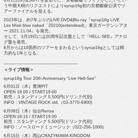
6月1日(木)豊洲PITを皮切りに、
京都磔磔でライブがしたいとい
う中畑大樹のリクエストによりsy
rup16g初の京都磔磔公演でツ
アーファイナルを迎える。
2023年は、約7年ぶりのLIVE DVD&Blu-ray『syrup16g LIVE
Les Misé blue naked「20210(extendead)」
東京ガーデンシアタ
ー 2021.11.04』を発売。
そして、3月19日には20周年記念盤として『HELL-
SEE』アナロ
グ盤を発売。
6月からは10箇所のツアーをまわるというsyrup16gとし
ては精
力的な1年となる。
______________________________
＜ライブ情報＞
syrup16g Tour 20th Anniversary “Live Hell-See”
6月01日（木）豊洲PIT
OPEN 18:00 / START19:00
前売：スタンディング 5,500円(ドリンク代別)
INFO：VINTAGE ROCK std.（03-3770-6900)
6月08日（木）仙台Rensa
OPEN 18:15 / START19:00
前売：スタンディング 5,500円(ドリンク代別)
INFO：ノースロードミュージック（022-256-
1000)
6月15日（木）岡山CRAZYMAMA KINGDOM