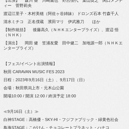
【出演】 森川 葵 川崎鷹也 野呂佳代 葉山奨之 関口メンデ
ィー 菅野莉央
渡辺江里子・木村美穂（阿佐ヶ谷姉妹） ドロンズ石本 竹森千人
清水ミチコ 正名僕蔵 濱田マリ 伊武雅刀 ほか
【制作統括】 後藤高久（ＮＨＫエンタープライズ）、渡辺 悟
（ＮＨＫ）
【演出】 岡田 健 笠浦友愛 田中健二 加地源一郎（ＮＨＫエ
ンタープライズ）
【フェス/イベント出演情報】
秋田 CARAVAN MUSIC FES 2023
日程：2023年9月16日（土）、9月17日（日）
会場：秋田県潟上市・元木山公園
開場10:00 / 開演 12:00 / 終演予定 18:00
≪9月16日（土）≫
白神STAGE：高橋優・SKY-HI・フジファブリック・緑黄色社会
鳥海STAGE：こがけん・チョコレートプラネット・ハナコ