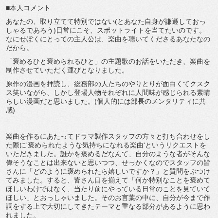
■本人コメント
あなたの、取り立てて特別ではない(とあなた自身が謙遜しておっ
しゃるであろう)日常にこそ、スポットライトを当てたいのです。
なにせぼくにとっての主人公は、楽曲を聴いてくださるあなたなの
だから。
「褒めるひと褒められるひと」の主題歌のお話をいただき、楽曲を
制作させていただく運びとなりました。
原作の漫画を拝読し、総務部の人たちのやりとりが面白くてクスク
ス笑いながら、しかし登場人物それぞれに人間味が感じられる素晴
らしい漫画だと思いました。(個人的には部長のメンタリティに共
感)
楽曲を作るにあたってドラマ製作スタッフの方々と打ち合わせをし
た際に'褒められたような気持ちになれる楽曲'というリクエストを
いただきました。誰かを褒めるだなんて、自分のような者がそんな
偉そうなことは出来ないと思いつつ、せっかくなのでスタッフの皆
さんに「どのように褒められたら嬉しいですか？」と質問をぶつけ
てみました。すると、皆さん口を揃えて「何か特別なことを褒めて
ほしいわけではなく、当たり前にやっている日常のことを見ていて
ほしい」とおっしゃいました。そのお言葉の中に、自分が今まで作
詞をする上で大切にしてきたテーマと重なる部分があるように思わ
れました。