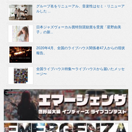
グループ名をリニューアル、音楽性はセミ・リニューア
ルした ...
日本ジャズヴォーカル賞特別奨励賞を受賞「星野由美
子」の新...
2020年4月、全国のライブハウス関係者47人からの現状
報告。
全国ライブハウス特集〜ライブハウスから届いたメッセ
ージ〜