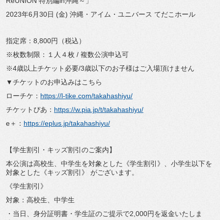
ReUNION 特別編in沖縄～」
2023年6月30日 (金) 沖縄・アイム・ユニバース てだこホール
指定席：8,800円（税込）
※枚数制限：１人４枚 / 複数公演申込可
※4歳以上チケット必要/3歳以下のお子様はご入場頂けません
▼チケットのお申込みはこちら
ローチケ：
https://l-tike.com/takahashiyu/
チケットぴあ：
https://w.pia.jp/t/takahashiyu/
e＋：
https://eplus.jp/takahashiyu/
【学生割引・キッズ割引のご案内】
本公演は高校生、中学生を対象とした《学生割引》、小学生以下を
対象とした《キッズ割引》 がございます。
《学生割引》
対象：高校生、中学生
・当日、身分証明書・学生証のご提示で2,000円を返金いたしま