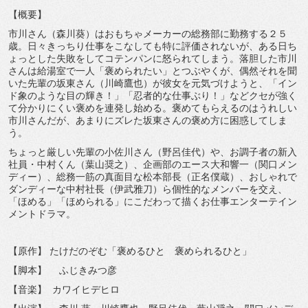
【概要】
市川さん（森川葵）はおもちゃメーカーの総務部に勤務する２５
歳。日々きっちり仕事をこなしても特に評価されないが、ある日ち
ょっとした失敗をしてコテンパンに怒られてしまう。落胆した市川
さんは給湯室で一人「褒められたい」とつぶやくが、偶然それを聞
いた先輩の坂東さん（川崎鷹也）が彼女を元気づけようと、「イン
ド象のような目の輝き！」「忍者的な仕事ぶり！」などクセが強く
て分かりにくい褒めを連発し始める。褒めてもらえるのはうれしい
市川さんだが、あまりにズレた坂東さんの褒め方に困惑してしま
う。
ちょっと厳しい先輩の小佐川さん（野呂佳代）や、お調子者の新入
社員・中村くん（葉山奨之）、企画部のエース大和響一（関口メン
ディー）、総務一筋の真面目な松本部長（正名僕蔵）、おしゃれで
ダンディーな中村社長（伊武雅刀）ら個性的なメンバーを交え、
「ほめる」「ほめられる」にこだわって描くお仕事エンターテイン
メントドラマ。
【原作】 たけだのぞむ「褒めるひと 褒められるひと」
【脚本】 ふじきみつ彦
【音楽】 カワイヒデヒロ