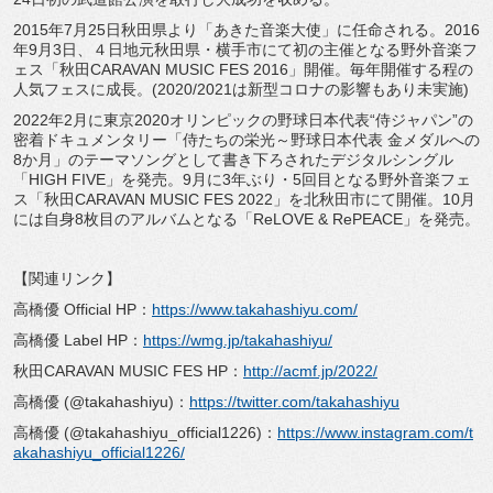
2015年7月25日秋田県より「あきた音楽大使」に任命される。2016
年9月3日、４日地元秋田県・横手市にて初の主催となる野外音楽フ
ェス「秋田CARAVAN MUSIC FES 2016」開催。毎年開催する程の
人気フェスに成長。(2020/2021は新型コロナの影響もあり未実施)
2022年2月に東京2020オリンピックの野球日本代表“侍ジャパン”の
密着ドキュメンタリー「侍たちの栄光～野球日本代表 金メダルへの
8か月」のテーマソングとして書き下ろされたデジタルシングル
「HIGH FIVE」を発売。9月に3年ぶり・5回目となる野外音楽フェ
ス「秋田CARAVAN MUSIC FES 2022」を北秋田市にて開催。10月
には自身8枚目のアルバムとなる「ReLOVE & RePEACE」を発売。
【関連リンク】
高橋優 Official HP：
https://www.takahashiyu.com/
高橋優 Label HP：
https://wmg.jp/takahashiyu/
秋田CARAVAN MUSIC FES HP：
http://acmf.jp/2022/
高橋優 (@takahashiyu)：
https://twitter.com/takahashiyu
高橋優 (@takahashiyu_official1226)：
https://www.instagram.com/t
akahashiyu_official1226/