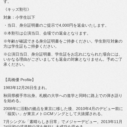
す。
《キッズ割引》
対象：小学生以下
・当日、身分証明書のご提示で4,000円を返金いたします。
※本割引は公演当日、会場での返金となります。
※年齢が確認できる身分証明書をご持参ください。学生割引対象の
方は学生証もご持参ください。
※公演日当日、身分証明書、学生証をお忘れになられた場合には、
いかなる理由がございましても返金の対象となりません。予めご了
承ください。
【高橋優 Profile】
1983年12月26日生まれ。
秋田県横手市出身。札幌の大学への進学と同時に路上での弾き語り
を始める。
2008年に活動の拠点を東京に移した後、2010年4月のデビュー前に
「福笑い」が東京メトロCMソングとして大抜擢される。
7月シングル「素晴らしき日常」でメジャーデビュー。2013年11月
24日初の武道館公演を敢行し大成功を収める。