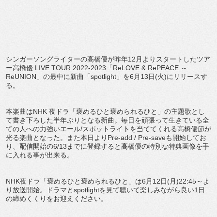
シンガーソングライターの高橋優が昨年12月よりスタートしたツア
ー高橋優 LIVE TOUR 2022-2023「ReLOVE & RePEACE ～
ReUNION」の最中に新曲「spotlight」を6月13日(火)にリリースす
る。
本楽曲はNHK 夜ドラ「褒めるひと褒められるひと」の主題歌とし
て書き下ろした半年ぶりとなる新曲。毎日を頑張って生きている全
ての人への力強いエール/スポットライトを当ててくれる高橋優節が
光る楽曲となった。また本日よりPre-add / Pre-saveも開始してお
り、配信開始の6/13までに登録すると高橋優の特別な特典画像を手
に入れる事が出来る。
NHK夜ドラ「褒めるひと褒められるひと」は6月12日(月)22:45～よ
り放送開始。ドラマとspotlightを見て聴いて楽しみながら良い1日
の締めくくりをお迎えください。