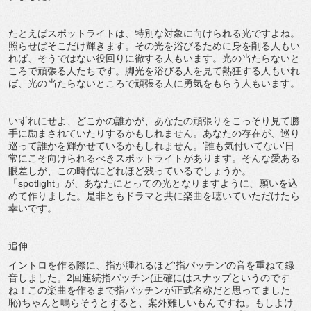
たとえばスポットライトは、特別な対象に向けられる光ですよね。
照らせばそこだけ輝きます。その光を浴びるために身を削る人もい
れば、そうではない役回りに徹する人もいます。光の当たらないと
ころで頑張る人たちです。脚光を浴びる人を見て熱狂する人もいれ
ば、光の当たらないところで頑張る人に勇気をもらう人もいます。
いずれにせよ、どこかの誰かが、あなたの頑張りをこっそり見て勝
手に励まされていたりするかもしれません。あなたの存在が、巡り
巡って誰かを輝かせているかもしれません。'誰も気付いてない'日
常にこそ向けられるべきスポットライトがあります。そんな愛ある
眼差しが、この時代にどれほど残っているでしょうか。
「spotlight」が、あなたにとっての光となりますように、願いを込
めて作りました。是非ともドラマと共に楽曲を聴いていただけたら
幸いです。
追伸
イントロを作る際に、指が腫れるほど'指パッチン'の音を重ねて録
音しました。2回連続指パッチン(正確にはスナップというのです
ね！この楽曲を作るまで指パッチンが正式名称だと思ってました
恥)ちゃんと鳴らそうとすると、案外難しいもんですね。もしよけ