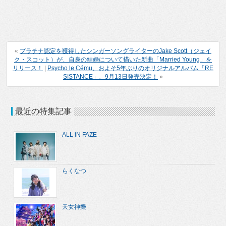
«
プラチナ認定を獲得したシンガーソングライターのJake Scott（ジェイ
ク・スコット）が、自身の結婚について描いた新曲「Married Young」を
リリース！
|
Psycho le Cému、およそ5年ぶりのオリジナルアルバム「RE
SISTANCE」、9月13日発売決定！
»
最近の特集記事
ALL iN FAZE
らくなつ
天女神樂