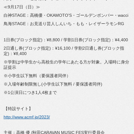
≪9月17日（日）≫
白神STAGE：高橋優・OKAMOTO'S・ゴールデンボンバー・wacci
鳥海STAGE：お見送り芸人しんいち・もも・レイザーラモンRG
1日券(ブロック指定)：¥8,800 / 学割1日券(ブロック指定)：¥4,400
2日通し券(ブロック指定)：¥16,100 / 学割2日通し券(ブロック指
定)：¥8,400
※学割は中学生から高校生の学年にあたる方が対象。入場時に身分
証提示
※小学生以下無料（要保護者同伴）
※入場年齢制限無し(小学生以下無料 / 要保護者同伴)
※1公演日につき1人4枚まで
【特設サイト】
http://www.acmf.jp/2023/
主催：高橋 優 /秋田CARAVAN MUSIC FES実行委員会