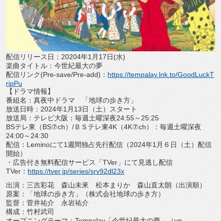
配信リリース日：
20204
年
1
月
17
日
(
水
)
楽曲タイトル：今世紀最大の夢
配信リンク
(Pre-save/Pre-add)
：
https:
//tempalay.lnk.to/
GoodLuckT
ripPu
【ドラマ情報】
番組名：真夜中ドラマ 「地球の歩き方」
放送日時：
2024
年
1
月
13
日（土）スタート
放送局：テレビ大阪：毎週土曜深夜
24:55
～
25:25
BS
テレ東（
BS⑦ch
）
/
ＢＳテレ東
4K
（
4K⑦ch
）：
毎週土曜深夜
24:00
～
24:30
配信：
Lemino
にて
1
週間独占先行配信（
2024
年
1
月６日
（土）配信
開始）
・広告付き無料配信サービス「
TVer
」にて見逃し配信
TVer
：
https://tver.jp/series/
srv92dl23x
出演：三吉彩花 森山未來 松本まりか 森山直太朗（出演順）
原案：「地球の歩き方」（株式会社地球の歩き方）
監督：菅井祐介 永岩祐介
構成：竹村武司
オープニングテーマ：
Tempalay
「今世紀最大の夢」（
un