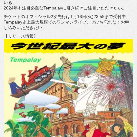
いる。
2024
年も注目必至な
Tempalay
に引き続きご注目いただ
きたい。
チケットのオフィシャル
2
次先行は
1
月
16
日
(
火
)23:59
ま
で受付中。
Tempalay
史上最大規模でのワンマンライブ、
ぜひお忘れなくお申
し込みいただきたい。
【リリース情報】