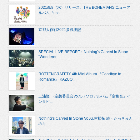
2021/9/8（水）リリース、THE BOHEMIANS ニューア
ルバム『ess...
京都大作戦2021参戦後記
SPECIAL LIVE REPORT：Nothing's Carved In Stone
“Wonderer ...
ROTTENGRAFFTY 4th Mini Album 『Goodbye to
Romance』 KAZUO...
三浦隆一(空想委員会Vo./G.) ソロアルバム『空集合』イ
ンタビ...
Nothing’s Carved In Stone Vo./G.村松拓 続・たっきゅん
のキ...