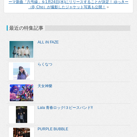
ーマ新曲「六号線」を1月24日(水)にリリースすることが決定！ ゆっきー
（B, Cho）が撮影したジャケット写真も公開！
»
最近の特集記事
ALL iN FAZE
らくなつ
天女神樂
Lala 青春ロック!３ピースバンド!!
PURPLE BUBBLE