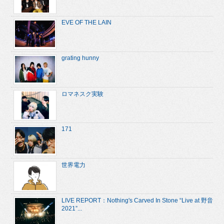
EVE OF THE LAIN
grating hunny
ロマネスク実験
171
世界電力
LIVE REPORT：Nothing's Carved In Stone “Live at 野音
2021”...