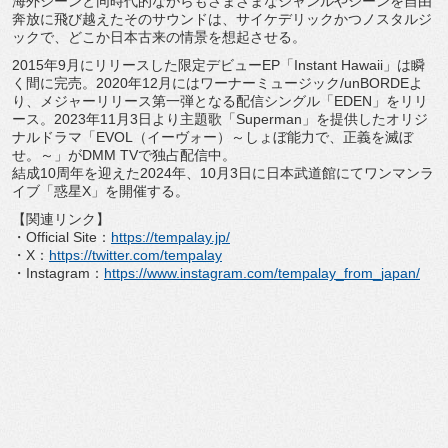
海外シーンと同時代的ながらもさまざまなジャンルやシーンを自由
奔放に飛び越えたそのサウンドは、
サイケデリックかつノスタルジ
ックで、
どこか日本古来の情景を想起させる。
2015
年
9
月にリリースした限定デビュー
EP
「
Instant Hawaii
」は瞬
く間に完売。
2020
年
12
月にはワーナーミ
ュージック
/unBORDE
よ
り、
メジャーリリース第一弾となる配信シングル「
EDEN
」
をリリ
ース。
2023
年
11
月
3
日より主題歌「
Superman
」を提供したオリジ
ナルドラマ「
EVOL
（イーヴォー）～
しょぼ能力で、正義を滅ぼ
せ。～」が
DMM TV
で独占配信中。
結成
10
周年を迎えた
2024
年、
10
月
3
日に日本武道館にてワ
ンマンラ
イブ「惑星
X
」を開催する。
【関連リンク】
・Official Site
：
https://tempalay.jp/
・X
：
https://twitter.com/
tempalay
・Instagram
：
https://www.
instagram.com/tempalay_from_
japan/