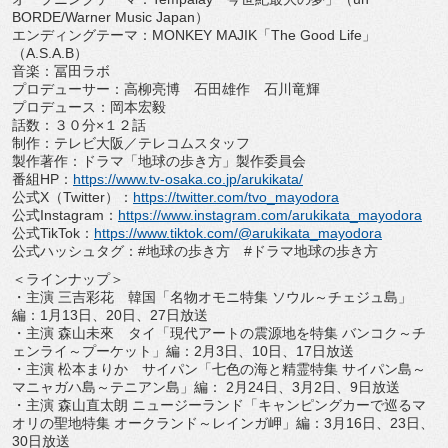
BORDE/Warner Music Japan
）
エンディングテーマ：
MONKEY MAJIK
「
The Good Life
」
（
A.S.A.B
）
音楽：冨田ラボ
プロデューサー：高柳亮博 石田雄作 石川竜輝
プロデュース：岡本宏毅
話数：３０分
×
１２話
制作：テレビ大阪／テレコムスタッフ
製作著作：ドラマ「地球の歩き方」製作委員会
番組
HP
：
https://www.tv-osaka.co.
jp/arukikata/
公式
X
（
Twitter
）：
https://twitter.
com/tvo_mayodora
公式
Instagram
：
https://www.
instagram.com/arukikata_
mayodora
公式
TikTok
：
https://www.tiktok.
com/@arukikata_mayodora
公式ハッシュタグ：
#
地球の歩き方
#
ドラマ地球の歩き方
＜ラインナップ＞
・主演 三吉彩花 韓国「名物オモニ特集 ソウル～チェジュ島」
編：
1
月
13
日、
20
日、
27
日放送
・主演 森山未來 タイ「現代アートの震源地を特集 バンコク～チ
ェンライ～プーケット」編：
2
月
3
日、
10
日、
17
日放送
・主演 松本まりか サイパン「七色の海と精霊特集 サイパン島～
マニャガハ島～テニアン島」編：
2
月
24
日、
3
月
2
日、
9
日放送
・主演 森山直太朗 ニュージーランド「キャンピングカーで巡るマ
オリの聖地特集 オークランド～レインガ岬」編：
3
月
16
日、
23
日、
30
日放送