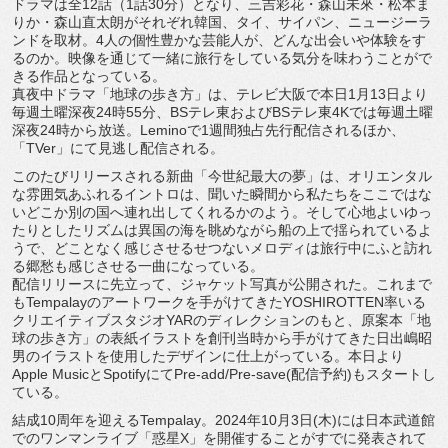
ドラマは全
12
話（
1
話
30
分）となり、三吉彩花・森山未來・
松本ま
りか・森山直太朗がそれぞれ韓国、タイ、サイパン、
ニュージーラ
ンドを取材。
4
人の個性豊かな芸能人が、
どんな出会いや体験をす
るのか。
映像を通じて一緒に旅行をしている気分を味わうことがで
きる作品
となっている。
真夜中ドラマ「地球の歩き方」は、テレビ大阪で本日
1
月
13
日よ
り
毎週土曜深夜
24
時
55
分、
BS
テレ東および
BS
テレ東
4K
で
は毎週土曜
深夜
24
時から放送。
Lemino
で
1
週間独占先行配
信されるほか、
「
TVer
」にて見逃し配信される。
このたびリリースされる新曲「今世紀最大の夢」は、
オリエンタル
な雰囲気あふれるイントロは、
聞いた瞬間から私たちをここではな
いどこか別の国へ連れ出してく
れるかのよう。
そして心地よいゆっ
たりとしたリズムは異国の海を眺めながら船の
上で揺られているよ
うで、
どことなく感じさせるせつないメロディは旅行中にふと訪れ
る郷愁
も感じさせる一曲になっている。
配信リリースに先立って、ジャケット写真が公開された。
これまで
も
Tempalay
のアートワークを手がけてきた
YOS
HIROTTEN
率いる
クリエイティブスタジオ
YAR
のディレク
ションのもと、原案本「地
球の歩き方」
の表紙イラストを創刊当時から手がけてきた日出嶋昭
男のイラスト
を使用したデザインに仕上がっている。本日より
Apple Music
と
Spotify
にて
Pre-add/Pre-
save(
配信予約
)
もスタートし
ている。
結成
10
周年を迎える
Tempalay
。
2024
年
10
月
3
日
(
木
)
には日本武道館
でのワンマンライブ「惑星
X
」
を開催することがすでに発表されて