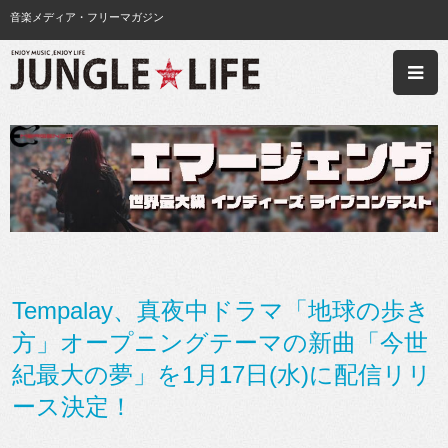
音楽メディア・フリーマガジン
Tempalay、真夜中ドラマ「地球の歩き
方」オープニングテーマの新曲「今世
紀最大の夢」を1月17日(水)に配信リリ
ース決定！