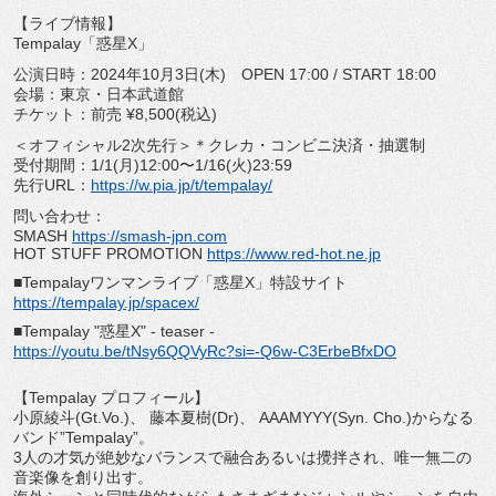
【ライブ情報】
Tempalay
「惑星
X
」
公演日時：
2024
年
10
月
3
日
(
木
)
OPEN 17:00 / START 18:00
会場：東京・日本武道館
チケット：前売
¥8,500(
税込
)
＜オフィシャル
2
次先行＞＊クレカ・コンビニ決済・抽選制
受付期間：
1/1(
月
)12:00
〜
1/16(
火
)23:59
先行
URL
：
https://w.pia.jp/t/
tempalay/
問い合わせ：
SMASH
https://smash-jpn.com
HOT STUFF PROMOTION
https://www.red-hot.ne.jp
■Tempalay
ワンマンライブ「惑星
X
」特設サイト
https://tempalay.jp/spacex/
■Tempalay "
惑星
X" - teaser -
https://youtu.be/tNsy6QQVyRc?
si=-Q6w-C3ErbeBfxDO
【
Tempalay
プロフィール】
小原綾斗
(Gt.Vo.)
、 藤本夏樹
(Dr)
、
AAAMYYY(Syn. Cho.)
からなる
バンド
”Tempalay”
。
3
人の才気が絶妙なバランスで融合あるいは攪拌され、
唯一無二の
音楽像を創り出す。