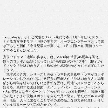
Tempalay
が、テレビ大阪と
BS
テレ東にて本日
1
月
13
日
からスター
トする真夜中ドラマ「地球の歩き方」
オープニングテーマとして書
き下ろした新曲「今世紀最大の夢」
を、
1
月
17
日
(
水
)
に配信リリー
スすることが決定した。
真夜中ドラマ「地球の歩き方」は、
2024
年に創刊
45
周年を迎
え、
数々のコラボが話題になっている
“
海外旅行のバイブル
”
、
旅行ガイ
ドブック「地球の歩き方」（株式会社地球の歩き方）
を原案にした
ドラマ。
「地球の歩き方」
シリーズと深夜ドラマ枠の真夜中ドラマがコラボ
レーションした本
作では、旅好きの芸能人が「地球の歩き方」
編集
部から特集を組んでほしいと依頼を受け、
現地へ旅立つところから
始まる。取材する国は韓国、タイ、
サイパン、ニュージーランド。
4
人の芸能人はライターとしてそれ
ぞれ
1
つの国を担当し、興味・
関
心の赴くままに現地スポットを自らの足で巡り、
新たなグルメや景
色、名所、
人々に出会うことでその国の新たな魅力を発見し、
オリ
ジナル特集ページを完成させていく。