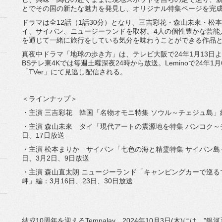
とでその国の新たな魅力を発見し、オリジナル特集ページを完
ドラマは全12話（1話30分）となり、三吉彩花・森山未來・松
イ、サイパン、ニュージーランドを取材。4人の個性豊かな芸能
を通じて一緒に旅行をしている気分を味わうことができる作品
真夜中ドラマ「地球の歩き方」は、テレビ大阪で24年1月13日よ
BSテレ東4Kでは毎週土曜深夜24時から放送。Leminoで24年
「TVer」にて見逃し配信される。
＜ラインナップ＞
・主演 三吉彩花 韓国「名物オモニ特集 ソウル～チェジュ島」編
・主演 森山未來 タイ「現代アートの震源地を特集 バンコク～
日、17日放送
・主演 松本まりか サイパン「七色の海と精霊特集 サイパン島
日、3月2日、9日放送
・主演 森山直太朗 ニュージーランド「キャンピングカーで巡る
岬」編：3月16日、23日、30日放送
結成10周年を迎えるTempalay。2024年10月3日(木)には、