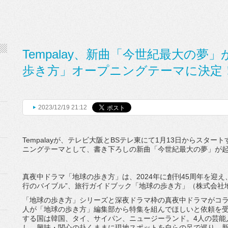
Tempalay、新曲「今世紀最大の夢
歩き方」オープニングテーマに決定
2023/12/19 21:12
Tempalayが、テレビ大阪とBSテレ東にて1月13日からスタ
ニングテーマとして、書き下ろしの新曲「今世紀最大の夢」が
真夜中ドラマ「地球の歩き方」は、2024年に創刊45周年を迎
行のバイブル”、旅行ガイドブック「地球の歩き方」（株式会社
「地球の歩き方」シリーズと深夜ドラマ枠の真夜中ドラマがコ
人が「地球の歩き方」編集部から特集を組んでほしいと依頼を
する国は韓国、タイ、サイパン、ニュージーランド。4人の芸能
し、興味・関心の赴くままに現地スポットを自らの足で巡り、