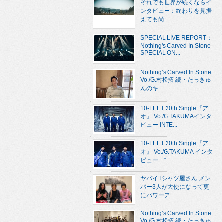
それでも世界が続くならイ
ンタビュー：終わりを見据
えても尚...
SPECIAL LIVE REPORT：
Nothing's Carved In Stone
SPECIAL ON...
Nothing’s Carved In Stone
Vo./G.村松拓 続・たっきゅ
んのキ...
10-FEET 20th Single『ア
オ』 Vo./G.TAKUMAインタ
ビュー INTE...
10-FEET 20th Single『ア
オ』 Vo./G.TAKUMA インタ
ビュー “...
ヤバイTシャツ屋さん メン
バー3人が大使になって更
にパワーア...
Nothing’s Carved In Stone
Vo./G.村松拓 続・たっきゅ