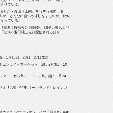
成させていく。
本まりか・森山直太朗がそれぞれ韓国、タ
人が、どんな出会いや体験をするのか。映像
となっている。
り毎週土曜深夜24時55分、BSテレ東および
1月6日から1週間独占先行配信されるほか、
：1月13日、20日、27日放送
チェンライ～プーケット」編：2月3日、10
～マニャガハ島～テニアン島」編： 2月24
マオリの聖地特集 オークランド～レインガ
”銀河系のどこかで”ワンマンライブ「惑星X」を開