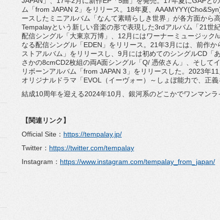
JAPAN」、17年2月に新作EP「5曲」を発売。17年夏にGAP
ム「from JAPAN 2」をリリース。18年夏、AAAMYYY(Ch
ースしたミニアルバム「なんて素晴らしき世界」が各方面から高
Tempalayという新しい音楽の形で表現した3rdアルバム「21
配信シングル「大東京万博」、12月にはワーナーミュージック/u
なる配信シングル「EDEN」をリリース。21年3月には、前作か
ストアルバム」をリリースし、9月には初めてのシングルCD「あ
さかの8cmCD2枚組の両A面シングル「Q/ 憑依さん」、そし
リボーンアルバム「from JAPAN 3」をリリースした。2023年1
オリジナルドラマ「EVOL（イーヴォー）～しょぼ能力で、正義
結成10周年を迎える2024年10月、銀河系のどこかでワンマン
【関連リンク】
Official Site：
https://tempalay.jp/
Twitter：
https://twitter.com/tempalay
Instagram：
https://www.instagram.com/tempalay_from_japan/