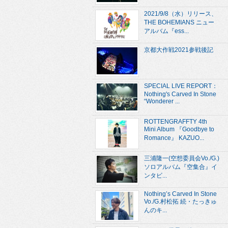
2021/9/8（水）リリース、
THE BOHEMIANS ニュー
アルバム『ess...
京都大作戦2021参戦後記
SPECIAL LIVE REPORT：
Nothing's Carved In Stone
“Wonderer ...
ROTTENGRAFFTY 4th
Mini Album 『Goodbye to
Romance』 KAZUO...
三浦隆一(空想委員会Vo./G.)
ソロアルバム『空集合』イ
ンタビ...
Nothing’s Carved In Stone
Vo./G.村松拓 続・たっきゅ
んのキ...