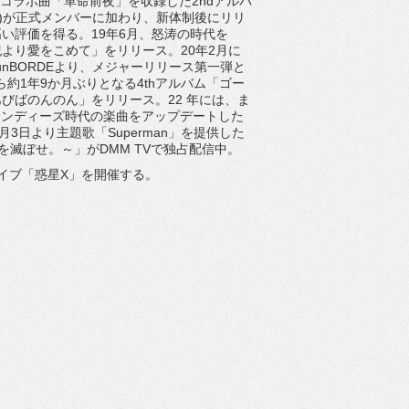
とのコラボ曲「革命前夜」を収録した2ndアルバ
o&Syn)が正式メンバーに加わり、新体制後にリリ
い評価を得る。19年6月、怒涛の時代を
世紀より愛をこめて」をリリース。20年2月に
nBORDEより、メジャーリリース第一弾と
ら約1年9か月ぶりとなる4thアルバム「ゴー
びばのんのん」をリリース。22 年には、ま
てインディーズ時代の楽曲をアップデートした
1月3日より主題歌「Superman」を提供した
を滅ぼせ。～」がDMM TVで独占配信中。
ライブ「惑星X」を開催する。