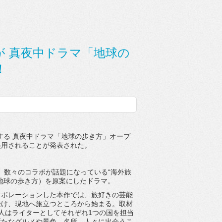
」が 真夜中ドラマ「地球の
！
ートする 真夜中ドラマ「地球の歩き方」オープ
起用されることが発表された。
え、数々のコラボが話題になっている“海外旅
地球の歩き方）を原案にしたドラマ。
ラボレーションした本作では、旅好きの芸能
受け、現地へ旅立つところから始まる。取材
人はライターとしてそれぞれ1つの国を担当
新たなグルメや景色、名所、人々に出会うこ