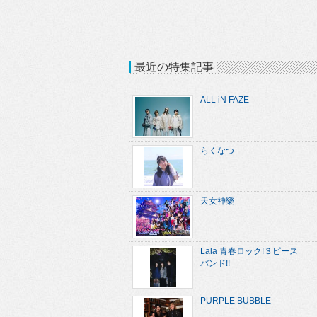
最近の特集記事
ALL iN FAZE
らくなつ
天女神樂
Lala 青春ロック!３ピース
バンド!!
PURPLE BUBBLE