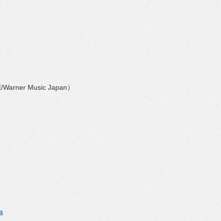
）
er Music Japan）
a