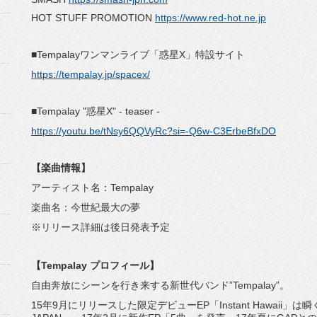
HOT STUFF PROMOTION
https://www.red-hot.ne.jp
■Tempalayワンマンライブ「惑星X」特設サイト
https://tempalay.jp/spacex/
■Tempalay "惑星X" - teaser -
https://youtu.be/tNsy6QQVyRc?si=-Q6w-C3ErbeBfxDO
【楽曲情報】
アーティスト名：Tempalay
楽曲名：今世紀最大の夢
※リリース詳細は後日発表予定
【Tempalay プロフィール】
自由奔放にシーンを行き来する新世代バンド”Tempalay”。
15年9月にリリースした限定デビューEP「Instant Hawaii」は