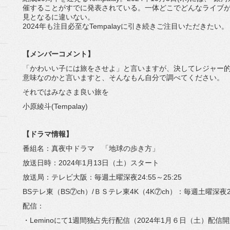
催することがすでに発表されている。一体どこでどんなライブ
見となるに違いない。
2024年も注目必至なTempalayに引き続きご注目いただきたい。
【メンバーコメント】
「かわいい子には旅をさせよ」と言いますが、決してレジャー
意味なのかと言いますと、そんなもん自分で調べてください。
それではみなさま良い旅を
小原綾斗(Tempalay)
【ドラマ情報】
番組名：真夜中ドラマ 「地球の歩き方」
放送日時：2024年1月13日（土）スタート
放送局：テレビ大阪：毎週土曜深夜24:55～25:25
BSテレ東（BS⑦ch）/ＢＳテレ東4K（4K⑦ch）：毎週土曜深夜24:
配信：
・Leminoにて1週間独占先行配信（2024年1月６日（土）配信