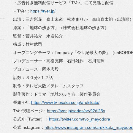
・広告付き無料配信サービス「TVer」にて見逃し配信
→TVer：
https://tver.jp/
出演：三吉彩花 森山未來 松本まりか 森山直太朗（出演順
原案：「地球の歩き方」（株式会社地球の歩き方）
監督：菅井祐介 永岩祐介
構成：竹村武司
オープニングテーマ：Tempalay「今世紀最大の夢」（unBORDE/Warn
プロデューサー：高柳亮博 石田雄作 石川竜輝
プロデュース：岡本宏毅
話数：３０分×１２話
制作：テレビ大阪／テレコムスタッフ
製作著作：ドラマ「地球の歩き方」製作委員会
番組HP：
https://www.tv-osaka.co.jp/arukikata/
TVer視聴ページ：
https://tver.jp/series/srv92dl23x
公式X（Twitter）：
https://twitter.com/tvo_mayodora
公式Instagram：
https://www.instagram.com/arukikata_mayodor