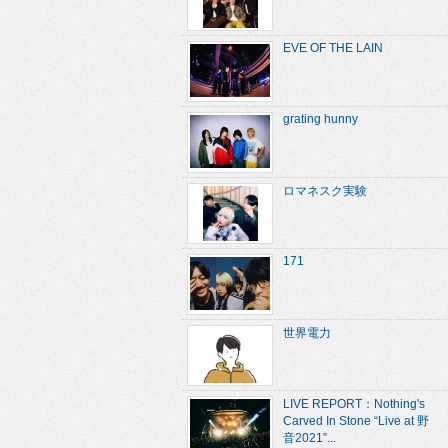
EVE OF THE LAIN
grating hunny
ロマネスク実験
171
世界電力
LIVE REPORT：Nothing's
Carved In Stone “Live at 野
音2021”...