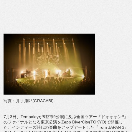
写真：井手康郎(GRACABI)
7
月
3
日、
Tempalay
が
8
都市
9
公演に及ぶ全国ツアー『
ドォォォン
!!
』
のファイナルとなる東京公演を
Zepp DiverCity(TOKYO)
で開催し
た。
インディーズ時代の楽曲をアップデートした『
from JAPAN 3
』