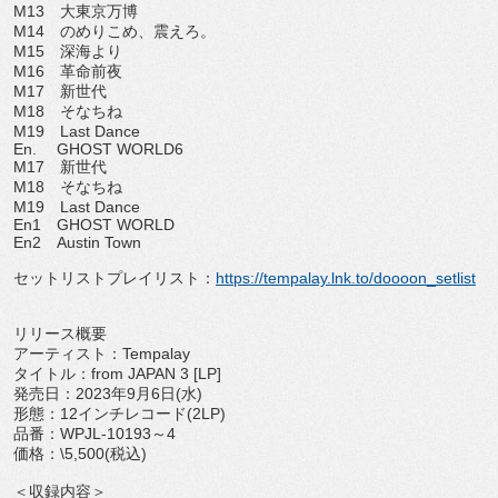
M13
大東京万博
M14
のめりこめ、震えろ。
M15
深海より
M16
革命前夜
M17
新世代
M18
そなちね
M19
Last Dance
En.
GHOST WORLD6
M17
新世代
M18
そなちね
M19
Last Dance
En1
GHOST WORLD
En2
Austin Town
セットリストプレイリスト：
https://tempalay.
lnk.to/doooon_setlist
リリース概要
アーティスト：
Tempalay
タイトル：
from JAPAN 3 [LP]
発売日：
2023
年
9
月
6
日
(
水
)
形態：
12
インチレコード
(2LP)
品番：
WPJL-10193
～
4
価格：
\5,500(
税込
)
＜収録内容＞