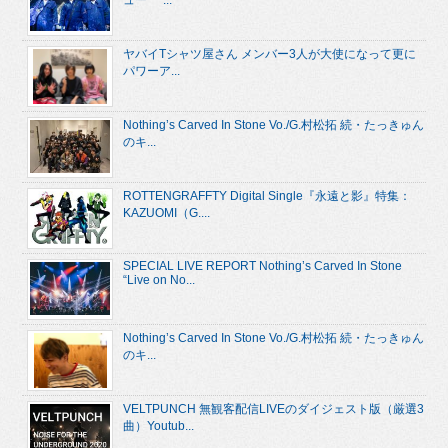
ヤバイTシャツ屋さん メンバー3人が大使になって更に
パワーア...
Nothing’s Carved In Stone Vo./G.村松拓 続・たっきゅん
のキ...
ROTTENGRAFFTY Digital Single『永遠と影』特集：
KAZUOMI（G....
SPECIAL LIVE REPORT Nothing’s Carved In Stone
“Live on No...
Nothing’s Carved In Stone Vo./G.村松拓 続・たっきゅん
のキ...
VELTPUNCH 無観客配信LIVEのダイジェスト版（厳選3
曲）Youtub...