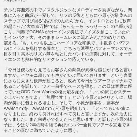
チルな雰囲気の中でノスタルジックなメロディーを紡ぎながら、
間
奏に入ると曲調が一変して、
リフの反復とともに小原がお馴染みの
ステップで飛び回る“
あびばのんのん”から、イントロとともに歓声
の起こった“
大東京万博”では〈らっせーら らっせーら〉の合唱が起
こり、間奏で
OCHAN
がボーイング奏法
でノイズを起こしていたの
もインパクト大。
そのままシームレスに流れ込んだ
“
のめりこめ、
震えろ。
”
も、
いつも以上にハードコアな印象で、
手数多くパワフ
ルにドラムを乱打する藤本と、
こちらも派手なパフォーマンスで人
目を引く高木のリズム隊を軸と
したバンドの演奏に対して、
オーデ
ィエンスも熱狂的なリアクションで応えている。
「
今日は僕らから見てもお客さんの熱気が異様な感じがすると言い
ま
すか、イヤモニ越しでも声がだいぶ届いております」
という言葉
にさらに大きな歓声が起こると、
改めて今日がツアーファイナルで
あることを話して、
ツアー前半でベースを弾き、この日は客席に座
っていた
ODD Foot Works
の榎元駿を紹介。「
いつの間にかステー
ジ上がってきてよ」「無理です！」
という小原とのやりとりに、場
内が笑いに包まれる場面も。
そして、小原が藤本を、藤本が
AAAMYYY
を、
AAAMYYY
が小原を紹介して、「とってもいい旅に
なりました。
終わり良ければすべて良しと言いますか、次の活力に
なりました。
また何処かで会えたらと思います」と話した小原の様
子は、やはり
2
年の時を経て再びメンバー全員でツアーを完走でき
ることの喜び
に満ちていたように思う。