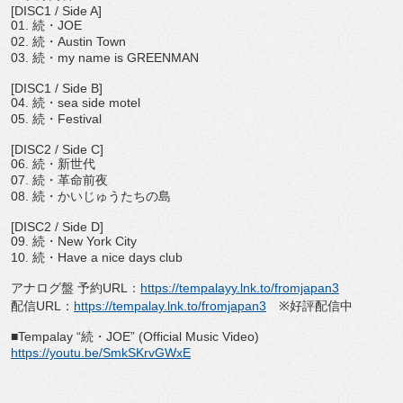
[DISC1 / Side A]
01.
続・
JOE
02.
続・
Austin Town
03.
続・
my name is GREENMAN
[DISC1 / Side B]
04.
続・
sea side motel
05.
続・
Festival
[DISC2 / Side C]
06.
続・新世代
07.
続・革命前夜
08.
続・かいじゅうたちの島
[DISC2 / Side D]
09.
続・
New York City
10.
続・
Have a nice days club
アナログ盤 予約
URL
：
https://tempalayy.lnk.
to/fromjapan3
配信
URL
：
https://tempalay.lnk.to/
fromjapan3
※
好評配信中
■
Tempalay “
続・
JOE” (Official Music Video)
https://youtu.be/SmkSKrvGWxE