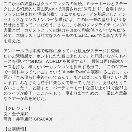
ここからの終盤戦はクライマックスの連続。
ミラーボールとスモー
クによる幻想的な雰囲気の中で演奏された“
深海より”、会場中がク
ラップに包まれた“革命前夜”、
ミニマルなループを基調としたアン
セミックなダンスナンバー“
新世代”は、
この日一番の盛り上がりを
見せたと言っていいだろう。さらに、
小原のソングライティングの
力量とボーカリストとしての魅力を改
めて印象付ける“そなちね”を
経て、
本編ラストは壮大なスケールの“
Last Dance”
で見事な大団円
を迎えた。
アンコールでは本編で客席に座っていた榎元がステージに登場。「
だいぶ緊張感が。ホントにただ観に来たんで」
と戸惑いながらもベ
ースを弾いて“
GHOST WORLD”
を披露すると、最後は再び高木がベ
ースを持ち、
榎元がパーカッションを担当する形で、「
このツアー
で一回もやってない曲」という
“Austin Town”
を演奏することに。小
原が「
本来僕ら仕事終わってるんで、
あとは楽しんで帰りたいと思
います。
みなさんも勝手に楽しんで帰ってください。
ありがとうご
ざいました！」と話すと、
パーティーモードな盛り上がりで全
21
曲
のライブが終了。
ここからもう一度走り出すための、
非常に有意義
なツアーが幕を閉じた。
【クレジット】
文：金子厚武
写真：井手康郎
(GRACABI)
【公演情報】