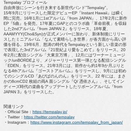
Tempalay
プロフィール
自由奔放にシーンを行き来する新世代バンド”
Tempalay”
。
15
年
9
月にリリースした限定デビュー
EP
『
Instant Hawaii
』は瞬く
間に完売。
16
年
1
月に
1st
アルバム『
f
rom JAPAN
』、
17
年
2
月に新作
EP
『
5
曲』を発売。
17
年夏に
GAP
とのコラボ曲「革命前夜」を収録
した
2nd
アルバム『
fr
om JAPAN 2
』をリリース。
18
年夏、
AAAMYYY(Cho&Syn)
が
正式メンバーに加わり、新体制後にリリー
スしたミニアルバム「
なんて素晴らしき世界」が各方面から高い評
価を得る。
19
年
6
月
、怒涛の時代を
Tempalay
という新しい音楽の形
で表現した
3rd
アルバム『
21
世紀より愛をこめて』をリリース。
20
年
2
月に配信シングル「大東京万博」、
12
月にはワーナーミュージ
ッ
ク
/unBORDE
より、
メジャーリリース第一弾となる配信シングル
「
EDEN
」
をリリース。
21
年
3
月には、前作から約
1
年
9
か月ぶりと
なる
4
th
アルバム『ゴーストアルバム』をリリースし、
9
月には初め
て
のシングル
CD
『あびばのんのん』をリリース。
22
年には、
まさ
かの
8cmCD2
枚組の両
A
面シングル『
Q/
憑依さん
』、
そしてイン
ディーズ時代の楽曲をアップデートしたリボーンアルバ
ム『
from
JAPAN 3
』をリリースした。
関連リンク
・
Official Site
：
https://tempalay.jp/
・
Twitter
：
https://twitter.com/
tempalay
・
Instagram
：
https://www.
instagram.com/tempalay_from_
japan/