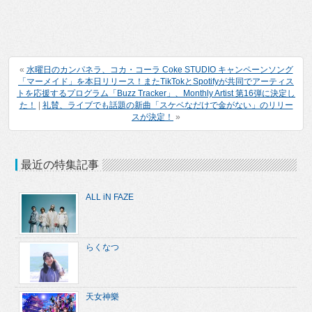
«
水曜日のカンパネラ、コカ・コーラ Coke STUDIO キャンペーンソング
「マーメイド」を本日リリース！またTikTokとSpotifyが共同でアーティス
トを応援するプログラム「Buzz Tracker」、Monthly Artist 第16弾に決定し
た！
|
礼賛、ライブでも話題の新曲「スケベなだけで金がない」のリリー
スが決定！
»
最近の特集記事
ALL iN FAZE
らくなつ
天女神樂