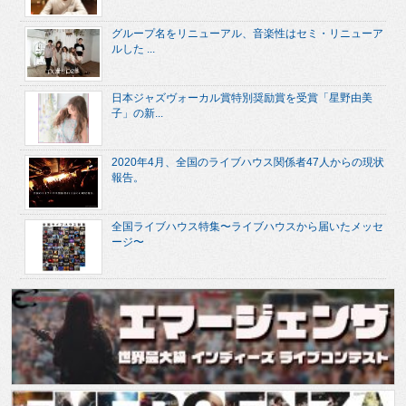
グループ名をリニューアル、音楽性はセミ・リニューア
ルした ...
日本ジャズヴォーカル賞特別奨励賞を受賞「星野由美
子」の新...
2020年4月、全国のライブハウス関係者47人からの現状
報告。
全国ライブハウス特集〜ライブハウスから届いたメッセ
ージ〜