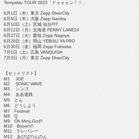
Tempalay TOUR 2023
「ドォォォン！！」
6
月
1
日（木）東京
Zepp DiverCity
6
月
8
日（木）大阪
Zepp Namba
6
月
10
日（土）宮城 仙台
PIT
6
月
12
日（月）北海道
PENNY LANE24
6
月
27
日（火）愛知
Zepp Nagoya
6
月
28
日（水）岡山
YEBISU YA PRO
6
月
30
日（金）福岡
Zepp Fukuoka
7
月
1
日（土）広島
VANQUISH
7
月
3
日（月）東京
Zepp DiverCity
【セットリスト】
M1
JOE
M2
SONIC WAVE
M3
シンゴ
M4
ああ迷路
M5
とん
M6
どうしよう
M7
Festival
M8
Q
M9
Oh.Mmy.God!!
M10
Booorn!!
M11
テレパシー
M12
あびばのんのん