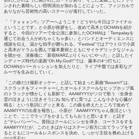
ンされた素晴らしい照明演出が加わること
によって、
フィジカルで
ありながら芸術性の高いステージが進行していった。
「『ドォォォン
!!
』ツアーへようこそ！
どうやら今日はファイナル
ということです」と小原が挨拶をし、
改めて高木と
OCHAN
を紹介
すると、
今回のツアーで全公演に参加した
OCHAN
は「
Tempalay
を
通じて出会う人がめちゃくちゃ多い」
とバンドとオーディエンスに
感謝を伝え、温かな拍手が贈られる。
“Festival”
ではアウトロで小原
と高木がドラムを囲んで
藤本夏樹とともにサイケデリックなジャム
を聴かせ、演奏後に「
新宿
MARZ
ぶりくらいにやった」
と話したイ
ンディーズ時代の楽曲
“Oh.My.God!!”
では
、藤本の
4
つ打ちに
OCHAN
がパーカッションを加えたりと、
ライブ中盤では多彩なグ
ルーヴを生み出していく。
「この曲だけ撮影オッケー」と話して始まった新曲“
Booorn
!!”
は、
スクラッチをフィーチャーしたオールドスクールなヒップホップ風
のトラックが懐かしくも新鮮で、
AAAMYYY
がソロで歌う〈
全身全
霊の泣きように泣きそうにね 知らずに育つよ こんな小さな心臓が
鳴る〉という歌詞にグッと来る。
この曲を終えたところで改めて
AAAMYYY
の出産を報告し、
小原が「
AAAMYYY
ちゃん復活という
ことで、
ここでラップをかましてもらおうと思います」と話す
と
“
テレパシ
ー
”
へ。普段はクールにシンセを弾き、コーラスをする
AAAMY
YY
だが、
このときばかりはステージ前方に出てラップをす
るとともにコール
＆レスポンスを決め、しっかり主役を務め上げる
のは流石だ。