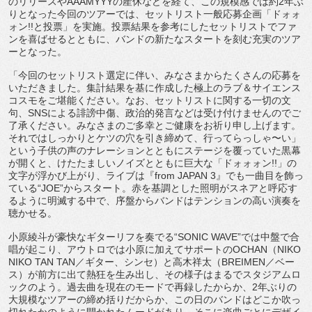
のリリースや
AAAMYYY
の産休などを経て、
この規模感では約
2
年ぶ
りとなった今回のツアーでは、
セットリスト一般応募企画「ドォォ
ォン
!!
と投票」を実施。
投票結果を参考にしたセットリストでファ
ンを喜ばせるとともに、
バンドの新たなスタートを刻む充実のツア
ーとなった。
「今回のセットリスト選定に伴い、
みなさまからたくさんの応募を
いただきました。
集計結果を基に作成した極上のラブ＆
サイエンス
コスモをご堪能ください。なお、
セットリストに関する一切の文
句、
SNS
による誹謗中傷、
政治的発言などは受け付けませんのでご
了承ください。
みなさまのご多幸とご健康をお祈り申し上げます。
それではしっかりとケツの穴を引き締めて、行ってらっしゃ〜い」
という子供の声のナレーションとともにステージを覆っていた黒幕
が開くと、けたたましいノイズとともに巨大な「ドォォォン
!!
」
の
文字が浮かび上がり、ライブは『
from JAPAN 3
』でも一曲目を飾っ
ている
“JOE”
からスタート。
赤を基調とした照明がスネアと呼応す
るように明滅する中で、
序盤からバンドはテンションの高い演奏を
聴かせる。
小原綾斗が豪快なギターリフを奏でる“
SONIC WAVE”
では中盤で合
唱が起こり、
アウトロでは小原に加えてサポートの
OCHAN
（
NIKO
NIKO TAN TAN
／ギター、シンセ）と高木祥太（
BREIMEN
／ベー
ス）
が前方に出て熱狂を生み出し、
その様子はまるでスタジアムロ
ックのよう。
過去曲を現在のモードで再録したからか、
2
年ぶりの
大規模なツア
ーの締め括りだからか、
この日のバンドはどこか吹っ
切れたかのように開かれたムードがあ
り、
そこに楽曲ごとにデザイ