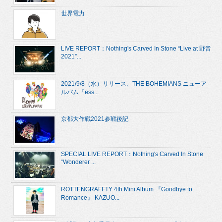
世界電力
LIVE REPORT：Nothing's Carved In Stone “Live at 野音
2021”...
2021/9/8（水）リリース、THE BOHEMIANS ニューア
ルバム『ess...
京都大作戦2021参戦後記
SPECIAL LIVE REPORT：Nothing's Carved In Stone
“Wonderer ...
ROTTENGRAFFTY 4th Mini Album 『Goodbye to
Romance』 KAZUO...