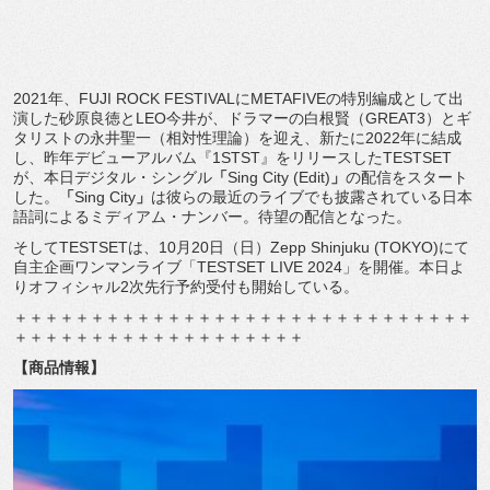
2021年、FUJI ROCK FESTIVALにMETAFIVEの特別編成として出
演した砂原良徳とLEO今井が、ドラマーの白根賢（GREAT3）とギ
タリストの永井聖一（相対性理論）を迎え、新たに2022年に結成
し、昨年デビューアルバム『1STST』をリリースしたTESTSET
が、本日デジタル・シングル
「
Sing City (Edit)
」
の配信をスタート
した。
「
Sing City
」
は彼らの最近のライブでも披露されている日本
語詞によるミディアム・ナンバー。待望の配信となった。
そしてTESTSETは、10月20日（日）Zepp Shinjuku (TOKYO)にて
自主企画ワンマンライブ「TESTSET LIVE 2024」を開催。本日よ
りオフィシャル2次先行予約受付も開始している。
＋＋＋＋＋＋＋＋＋＋＋＋＋＋＋＋＋＋＋＋＋＋＋＋＋＋＋＋＋＋
＋＋＋＋＋＋＋＋＋＋＋＋＋＋＋＋＋＋＋
【商品情報】