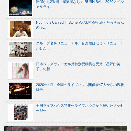
開催から2週間「感染者なし」 RUSH BALL 2020スペシ
ャルライ...
Nothing’s Carved In Stone Vo./G.村松拓 続・たっきゅん
のキ...
グループ名をリニューアル、音楽性はセミ・リニューア
ルした ...
日本ジャズヴォーカル賞特別奨励賞を受賞「星野由美
子」の新...
2020年4月、全国のライブハウス関係者47人からの現状
報告。
全国ライブハウス特集〜ライブハウスから届いたメッセ
ージ〜