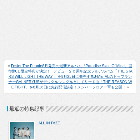
«
Foster The People8月発売の最新アルバム『Paradise State Of Mind』国
内盤CD限定特典が決定！
|
デビュー２０周年記念フルアルバム「THE STA
RS WILL LIGHT THE WAY」 を9月25日に発売するJ-METALのトップラン
ナーGALNERYUSがデジタルシングルとしてリード曲「THE REASON W
E FIGHT」を8月16日に先行配信決定！メンバーソロアー写も公開！
»
最近の特集記事
ALL iN FAZE