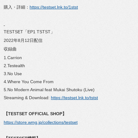
購入・詳細：
https://testset.lnk.to/1stst
TESTSET「EP1 TSTST」
2022年8月12日配信
収録曲
1.Carrion
2.Testealth
3.No Use
4.Where You Come From
5.No Modern Animal feat Mukai Shutoku (Live)
Streaming & Download:
https://testset.lnk.to/tstst
【TESTSET OFFICIAL SHOP】
https://store.wmg.jp/collections/testset