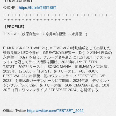
【TESTSET情報】
公式HP：
https://lit.link/TESTSET
＋＋＋＋＋＋＋＋＋＋＋＋＋＋＋＋＋＋＋＋＋＋＋＋＋＋＋＋＋＋
＋＋＋＋＋＋＋＋＋＋＋＋＋＋＋＋＋＋＋
【PROFILE】
TESTSET (砂原良徳×LEO今井×白根賢一×永井聖一)
FUJI ROCK FESTIVAL ‘21にMETAFIVEの特別編成として出演した
砂原良徳とLEO今井が、GREAT3の白根賢一（Dr）と相対性理論の
永井聖一（Gr）を迎え、グループ名を新たにTESTSET（テストセ
ット）と冠してライブ活動を開始。2022年に1st EP「EP1
TSTST」配信リリースし、SONIC MANIA、朝霧JAMなどに出演。
2023年、1st Album『1STST』をリリースし、FUJI ROCK
FESTIVAL ‘23に出演後、初のワンマンライブ「TESTSET LIVE
2023」を恵比寿ガーデンホールにて開催。2024年夏、デジタル・
シングル「Sing City」をリリース後、SONICMANIAへ出演。10月
20日（日）ワンマンライブ「TESTSET 2024」を開催する。
Official Twitter
https://twitter.com/TESTSET_2022