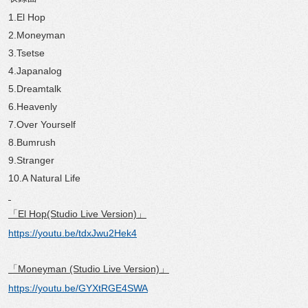
1.El Hop
2.Moneyman
3.Tsetse
4.Japanalog
5.Dreamtalk
6.Heavenly
7.Over Yourself
8.Bumrush
9.Stranger
10.A Natural Life
「El Hop(Studio Live Version)」
https://youtu.be/tdxJwu2Hek4
「Moneyman (Studio Live Version)」
https://youtu.be/GYXtRGE4SWA