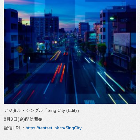
デジタル・シングル
「
Sing City (Edit)
」
8月9日(金)配信開始
配信URL：
https://testset.lnk.to/SingCity