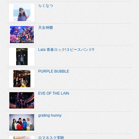
らくなつ
天女神樂
Lala 青春ロック!３ピースバンド!!
PURPLE BUBBLE
EVE OF THE LAIN
grating hunny
ロマネスク実験