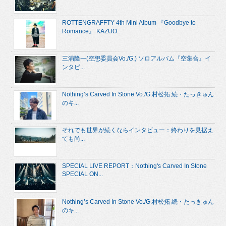
ROTTENGRAFFTY 4th Mini Album 『Goodbye to
Romance』 KAZUO...
三浦隆一(空想委員会Vo./G.) ソロアルバム『空集合』イ
ンタビ...
Nothing’s Carved In Stone Vo./G.村松拓 続・たっきゅん
のキ...
それでも世界が続くならインタビュー：終わりを見据え
ても尚...
SPECIAL LIVE REPORT：Nothing's Carved In Stone
SPECIAL ON...
Nothing’s Carved In Stone Vo./G.村松拓 続・たっきゅん
のキ...