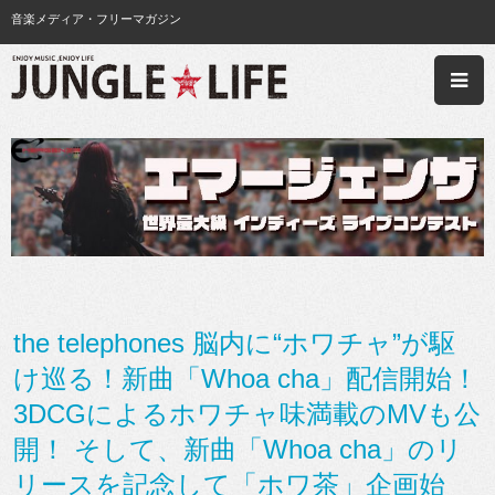
音楽メディア・フリーマガジン
the telephones 脳内に“ホワチャ”が駆
け巡る！新曲「Whoa cha」配信開始！
3DCGによるホワチャ味満載のMVも公
開！ そして、新曲「Whoa cha」のリ
リースを記念して「ホワ茶」企画始