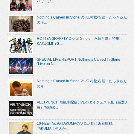
パワーア...
Nothing’s Carved In Stone Vo./G.村松拓 続・たっきゅん
のキ...
ROTTENGRAFFTY Digital Single『永遠と影』特集：
KAZUOMI（G....
SPECIAL LIVE REPORT Nothing’s Carved In Stone
“Live on No...
Nothing’s Carved In Stone Vo./G.村松拓 続・たっきゅん
のキ...
VELTPUNCH 無観客配信LIVEのダイジェスト版（厳選3
曲）Youtub...
10-FEET Vo./G.TAKUMAのソロ活動に密着取材。
TAKUMA【何人か...