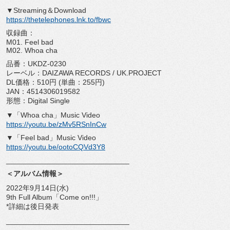
▼Streaming＆Download
https://thetelephones.lnk.to/
fbwc
収録曲：
M01. Feel bad
M02. Whoa cha
品番：UKDZ-0230
レーベル：DAIZAWA RECORDS / UK.PROJECT
DL価格：510円 (単曲：255円)
JAN：4514306019582
形態：Digital Single
▼「Whoa cha」Music Video
https://youtu.be/zMv5RSnInCw
▼「Feel bad」Music Video
https://youtu.be/ootoCQVd3Y8
______________________________
＜アルバム情報＞
2022年9月14日(水)
9th Full Album「Come on!!!」
*詳細は後日発表
______________________________