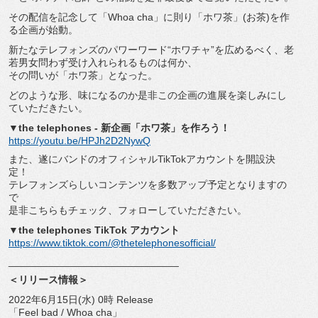
その配信を記念して「Whoa cha」に則り「ホワ茶」(お茶)を作
る企画が始動。
新たなテレフォンズのパワーワード“ホワチャ”を広めるべく、
老
若男女問わず受け入れられるものは何か、
その問いが「ホワ茶」となった。
どのような形、
味になるのか是非この企画の進展を楽しみにし
ていただきたい。
▼the telephones - 新企画「ホワ茶」を作ろう！
https://youtu.be/HPJh2D2NywQ
また、
遂にバンドのオフィシャルTikTokアカウントを開設決
定！
テレフォンズらしいコンテンツを多数アップ予定となりますの
で
是非こちらもチェック、フォローしていただきたい。
▼the telephones TikTok アカウント
https://www.tiktok.com/@
thetelephonesofficial/
______________________________
＜リリース情報＞
2022年6月15日(水) 0時 Release
「Feel bad / Whoa cha」