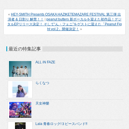
«
HEY-SMITH Presents OSAKA HAZIKETEMAZARE FESTIVAL 第三弾 出
演者 & 日割り 解禁！！
|
peanut butters 新ボーカルを迎えた初作品！デジ
タルEPリリース決定！ そして“ん・フェニ”をゲストに迎えた「Peanut Fig
ht vol.2」開催決定！
»
最近の特集記事
ALL iN FAZE
らくなつ
天女神樂
Lala 青春ロック!３ピースバンド!!