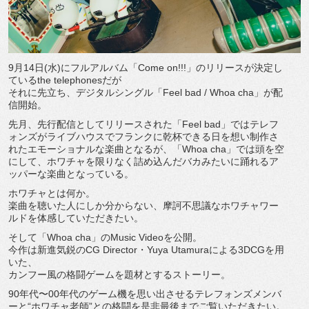
9月14日(水)にフルアルバム「Come on!!!」のリリースが決定し
ているthe telephonesだが
それに先立ち、デジタルシングル「Feel bad / Whoa cha」が配
信開始。
先月、先行配信としてリリースされた「Feel bad」
ではテレフ
ォンズがライブハウスでフランクに乾杯できる日を想い
制作さ
れたエモーショナルな楽曲となるが、「Whoa cha」では頭を空
にして、
ホワチャを限りなく詰め込んだバカみたいに踊れるア
ッパーな楽曲
となっている。
ホワチャとは何か。
楽曲を聴いた人にしか分からない、
摩訶不思議なホワチャワー
ルドを体感していただきたい。
そして「Whoa cha」のMusic Videoを公開。
今作は新進気鋭のCG Director・Yuya Utamuraによる3DCGを用
いた、
カンフー風の格闘ゲームを題材とするストーリー。
90年代〜
00年代のゲーム機を思い出させるテレフォンズメンバ
ーと“
ホワチャ老師”との格闘を是非最後までご覧いただきたい。