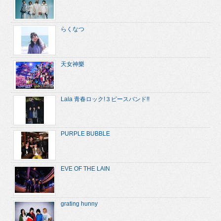
らくなつ
天女神樂
Lala 青春ロック!３ピースバンド!!
PURPLE BUBBLE
EVE OF THE LAIN
grating hunny