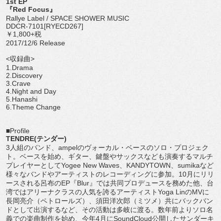
1st EP
『Red Focus』
Rallye Label / SPACE SHOWER MUSIC
DDCR-7101[RYECD267]
￥1,800+税
2017/12/6 Release
<収録曲>
1.Drama
2.Discovery
3.Crave
4.Night and Day
5.Hanashi
6.Theme Change
■Profile
TENDRE(テンダー)
3人組のバンド、ampelのヴォーカル・ベースのソロ・プロジェク
ト。ベースを始め、ギター、鍵盤やサックスなども演奏するマルチ
プレイヤーとしてYogee New Waves、KANDYTOWN、sumikaなど
様々なバンドやアーティストのレコーディングに参加。10月にリリ
ースされる呂布のEP『Blur』では共同プロデュースを務めた他、台
湾ではアリーナクラスの人気を誇るアーティストYoga LinのMVに
長岡亮介（ペトロールズ）、須田洋次郎（ミツメ）共にバックバン
ドとして出演するなど、その活動は多岐に渡る。数年前よりソロ名
義での楽曲制作を始め、今年4月にSoundCloud公開したサンダーキ