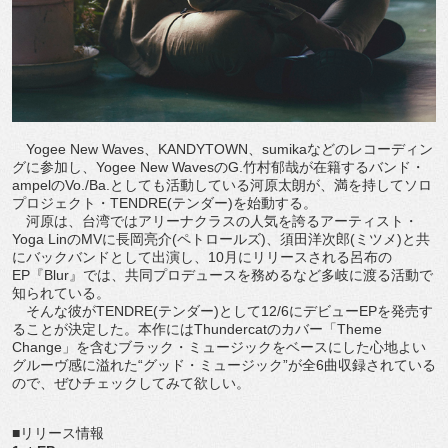
Yogee New Waves、KANDYTOWN、sumikaなどのレコーディン
グに参加し、Yogee New WavesのG.竹村郁哉が在籍するバンド・
ampelのVo./Ba.としても活動している河原太朗が、満を持してソロ
プロジェクト・TENDRE(テンダー)を始動する。
河原は、台湾ではアリーナクラスの人気を誇るアーティスト・
Yoga LinのMVに長岡亮介(ペトロールズ)、須田洋次郎(ミツメ)と共
にバックバンドとして出演し、10月にリリースされる呂布の
EP『Blur』では、共同プロデュースを務めるなど多岐に渡る活動で
知られている。
そんな彼がTENDRE(テンダー)として12/6にデビューEPを発売す
ることが決定した。本作にはThundercatのカバー「Theme
Change」を含むブラック・ミュージックをベースにした心地よい
グルーヴ感に溢れた“グッド・ミュージック”が全6曲収録されている
ので、ぜひチェックしてみて欲しい。
■リリース情報