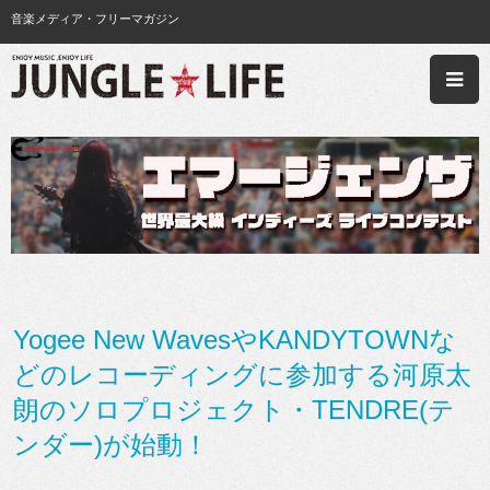
音楽メディア・フリーマガジン
Yogee New WavesやKANDYTOWNな
どのレコーディングに参加する河原太
朗のソロプロジェクト・TENDRE(テ
ンダー)が始動！