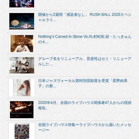
開催から2週間「感染者なし」 RUSH BALL 2020スペシ
ャルライ...
Nothing’s Carved In Stone Vo./G.村松拓 続・たっきゅん
のキ...
グループ名をリニューアル、音楽性はセミ・リニューア
ルした ...
日本ジャズヴォーカル賞特別奨励賞を受賞「星野由美
子」の新...
2020年4月、全国のライブハウス関係者47人からの現状
報告。
全国ライブハウス特集〜ライブハウスから届いたメッセ
ージ〜