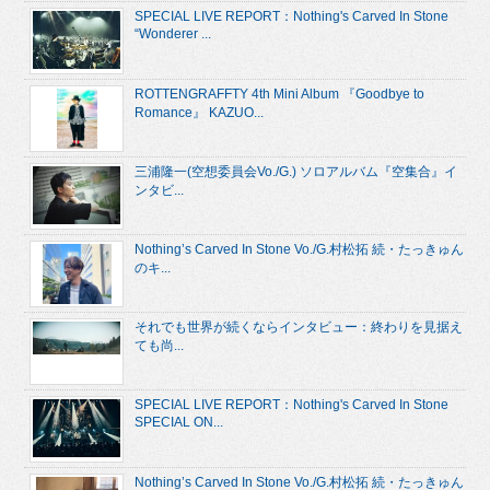
SPECIAL LIVE REPORT：Nothing's Carved In Stone
“Wonderer ...
ROTTENGRAFFTY 4th Mini Album 『Goodbye to
Romance』 KAZUO...
三浦隆一(空想委員会Vo./G.) ソロアルバム『空集合』イ
ンタビ...
Nothing’s Carved In Stone Vo./G.村松拓 続・たっきゅん
のキ...
それでも世界が続くならインタビュー：終わりを見据え
ても尚...
SPECIAL LIVE REPORT：Nothing's Carved In Stone
SPECIAL ON...
Nothing’s Carved In Stone Vo./G.村松拓 続・たっきゅん