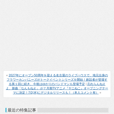
«
2027年にオープン50周年を迎える名古屋のライブハウスで、地元出身の
フラワーカンパニーズがトークイベントシリーズを開始！創設者が登場す
る第１回に続き、今後はゆかりのバンドマンも登場予定
|
忘れらんねえ
よ、新曲「なんもねえ」 が７月期TVアニメ『ヤニねこ』オープニングテー
マに決定！7/2(木)にデジタルリリースも！（本人コメント有）
»
最近の特集記事