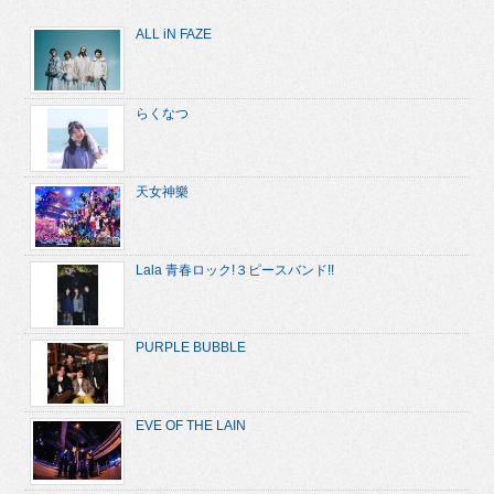
ALL iN FAZE
らくなつ
天女神樂
Lala 青春ロック!３ピースバンド!!
PURPLE BUBBLE
EVE OF THE LAIN