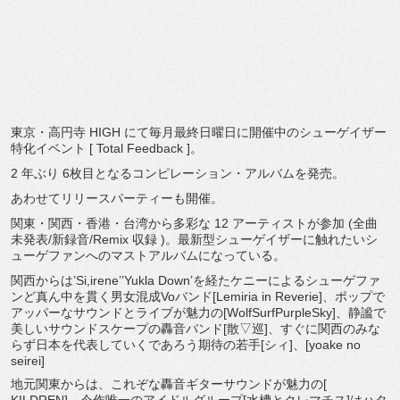
東京・高円寺 HIGH にて毎月最終日曜日に開催中のシューゲイザー
特化イベント [ Total Feedback ]。
2 年ぶり 6枚目となるコンピレーション・アルバムを発売。
あわせてリリースパーティーも開催。
関東・関西・香港・台湾から多彩な 12 アーティストが参加 (全曲
未発表/新録音/Remix 収録 )。
最新型シューゲイザーに触れたいシ
ューゲファンへのマストアルバ
ムになっている。
関西からは’Si,irene’’Yukla Down’
を経たケニーによるシューゲファ
ンど真ん中を貫く男女混成Voバ
ンド[Lemiria in Reverie]、
ポップで
アッパーなサウンドとライブが魅力の[
WolfSurfPurpleSky]、
静謐で
美しいサウンドスケープの轟音バンド[散▽巡]、
すぐに関西のみな
らず日本を代表していくであろう期待の若手[
シィ]、[yoake no
seirei]
地元関東からは、これぞな轟音ギターサウンドが魅力の[