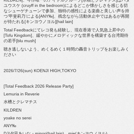
KILDREN]、今作唯一のアイドルグループ[
水槽とクレマチス]はハタ
ユウスケ (cruyff in the bedroom)
によるどこか懐かしさを感じる切
なシューゲチューンで参加、
独特の感性による楽曲と美しい声を持
つ’甲斐莉乃’による[
ANY‰]、残念ながら活動休止中ではあるが再開
が待たれる[
キンヨウノヨル][hail lain]
Total Feedbackにてレコ発も経験し、
現在香港で人気急上昇中の
[Tofu Kingdom]、
緩やかにメロディックな世界を構築する台湾期待
の若手[blu mush]
聴き逃しないよう、
めくるめく１時間の轟音トリップをお楽しみく
ださい
2026/7/26(sun) KOENJI HIGH,TOKYO
[Total Feedback 2026 Release Party]
Lemuria in Reverie
水槽とクレマチス
KILDREN
yoake no serei
ANY‰
DJ/夕凪あいな・minori(hail lain)、mie(キンヨウノヨル)