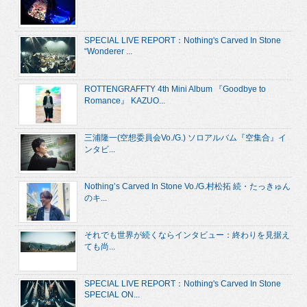
SPECIAL LIVE REPORT：Nothing's Carved In Stone
“Wonderer ...
ROTTENGRAFFTY 4th Mini Album 『Goodbye to
Romance』 KAZUO...
三浦隆一(空想委員会Vo./G.) ソロアルバム『空集合』イ
ンタビ...
Nothing’s Carved In Stone Vo./G.村松拓 続・たっきゅん
のキ...
それでも世界が続くならインタビュー：終わりを見据え
ても尚...
SPECIAL LIVE REPORT：Nothing's Carved In Stone
SPECIAL ON...