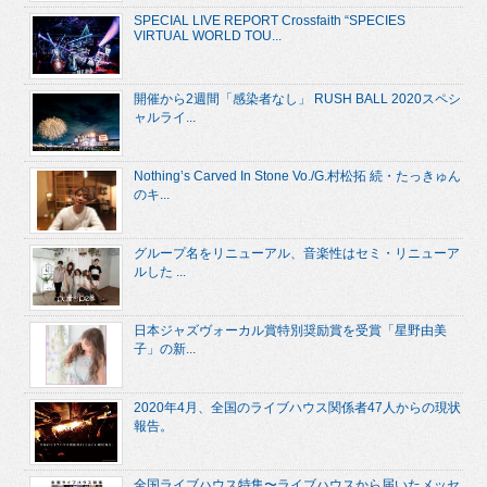
SPECIAL LIVE REPORT Crossfaith “SPECIES
VIRTUAL WORLD TOU...
開催から2週間「感染者なし」 RUSH BALL 2020スペシ
ャルライ...
Nothing’s Carved In Stone Vo./G.村松拓 続・たっきゅん
のキ...
グループ名をリニューアル、音楽性はセミ・リニューア
ルした ...
日本ジャズヴォーカル賞特別奨励賞を受賞「星野由美
子」の新...
2020年4月、全国のライブハウス関係者47人からの現状
報告。
全国ライブハウス特集〜ライブハウスから届いたメッセ