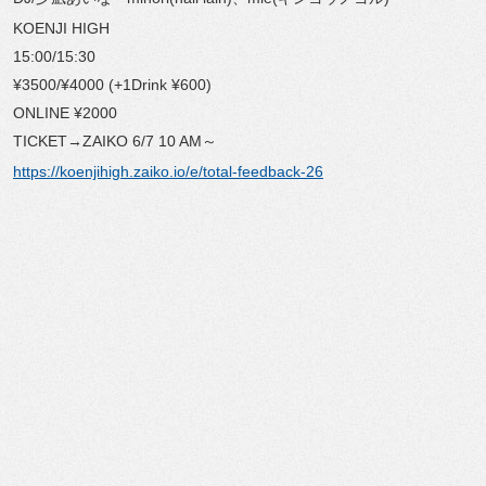
KOENJI HIGH
15:00/15:30
¥3500/¥4000 (+1Drink ¥600)
ONLINE ¥2000
TICKET→ZAIKO 6/7 10 AM～
https://koenjihigh.zaiko.io/e/
total-feedback-26