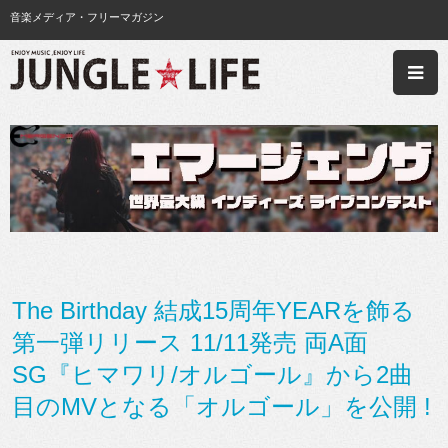
音楽メディア・フリーマガジン
The Birthday 結成15周年YEARを飾る
第一弾リリース 11/11発売 両A面
SG『ヒマワリ/オルゴール』から2曲
目のMVとなる「オルゴール」を公開 !