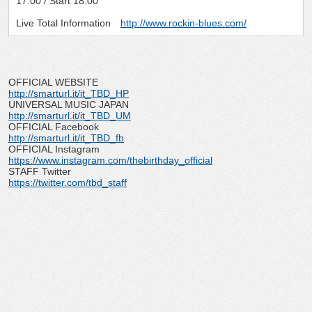
17:00 / Start 18:00
Live Total Information
http://www.rockin-blues.com/
OFFICIAL WEBSITE
http://smarturl.it/it_TBD_HP
UNIVERSAL MUSIC JAPAN
http://smarturl.it/it_TBD_UM
OFFICIAL Facebook
http://smarturl.it/it_TBD_fb
OFFICIAL Instagram
https://www.instagram.com/thebirthday_official
STAFF Twitter
https://twitter.com/tbd_staff