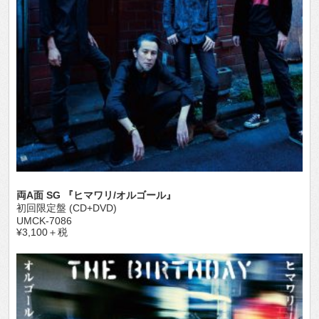
両A面 SG 『ヒマワリ/オルゴール』
初回限定盤 (CD+DVD)
UMCK-7086
¥3,100＋税