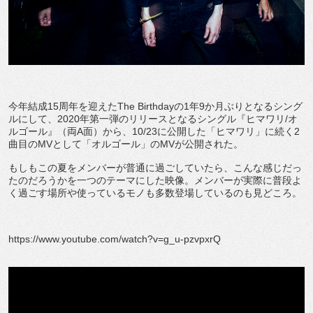
今年結成15周年を迎えたThe Birthdayの1年9か月ぶりとなるシング
ルにして、2020年第一弾のリリースとなるシングル『ヒマワリ/オ
ルゴール』（両A面）から、10/23に公開した「ヒマワリ」に続く2
曲目のMVとして「オルゴール」のMVが公開された。
もしもこの夏をメンバーが普通に過ごしていたら、こんな感じだっ
たのだろうかを一つのテーマにした映像。メンバーが実際に普段よ
く過ごす場所や使っているモノも多数登場しているのも見どころ。
https://www.youtube.com/watch?v=g_u-pzvpxrQ