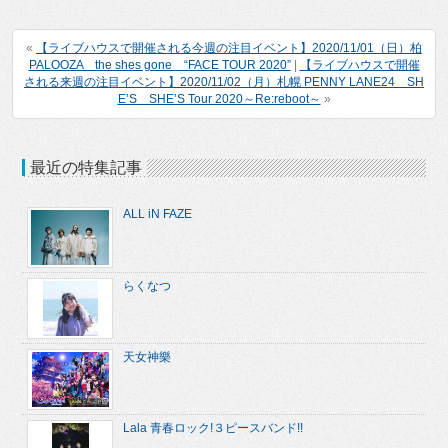
«
【ライブハウスで開催される今週の注目イベント】2020/11/01（日）柏
PALOOZA the shes gone “FACE TOUR 2020”
|
【ライブハウスで開催
される来週の注目イベント】2020/11/02（月）札幌 PENNY LANE24 SH
E’S SHE’S Tour 2020～Re:reboot～
»
最近の特集記事
ALL iN FAZE
らくなつ
天女神樂
Lala 青春ロック!３ピースバンド!!