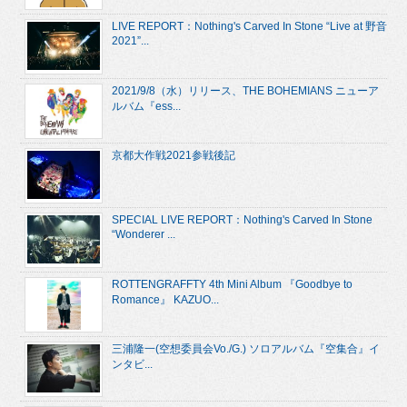
LIVE REPORT：Nothing's Carved In Stone “Live at 野音
2021”...
2021/9/8（水）リリース、THE BOHEMIANS ニューア
ルバム『ess...
京都大作戦2021参戦後記
SPECIAL LIVE REPORT：Nothing's Carved In Stone
“Wonderer ...
ROTTENGRAFFTY 4th Mini Album 『Goodbye to
Romance』 KAZUO...
三浦隆一(空想委員会Vo./G.) ソロアルバム『空集合』イ
ンタビ...