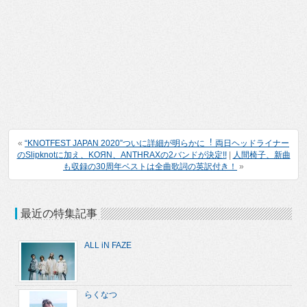
«
“KNOTFEST JAPAN 2020”ついに詳細が明らかに︕ 両⽇ヘッドライナー
のSlipknotに加え、KOЯN、ANTHRAXの2バンドが決定!!
|
人間椅子、新曲
も収録の30周年ベストは全曲歌詞の英訳付き！
»
最近の特集記事
ALL iN FAZE
らくなつ