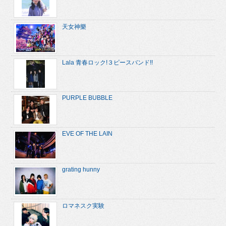
天女神樂
Lala 青春ロック!３ピースバンド!!
PURPLE BUBBLE
EVE OF THE LAIN
grating hunny
ロマネスク実験