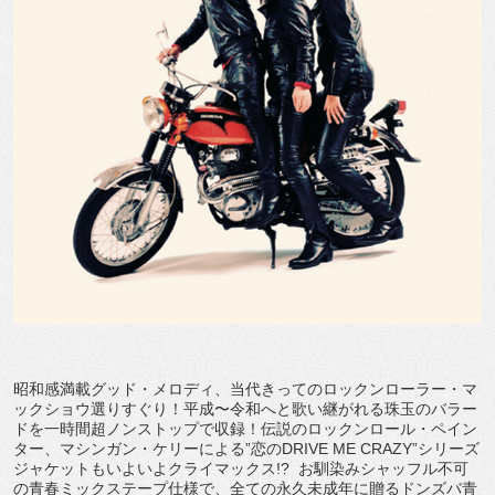
昭和感満載グッド・メロディ、当代きってのロックンローラー・マ
ックショウ選りすぐり！平成〜令和へと歌い継がれる珠玉のバラー
ドを一時間超ノンストップで収録！伝説のロックンロール・ペイン
ター、マシンガン・ケリーによる”恋のDRIVE ME CRAZY”シリーズ
ジャケットもいよいよクライマックス!? お馴染みシャッフル不可
の青春ミックステープ仕様で、全ての永久未成年に贈るドンズバ青