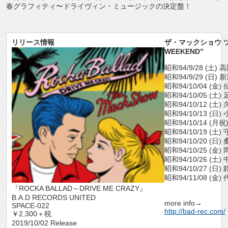
春グラフィティ〜ドライヴィン・ミュージックの決定盤！
リリース情報
ザ・マックショウ ツア
WEEKEND”
昭和94/9/28 (土) 高岡
昭和94/9/29 (日) 
昭和94/10/04 (金)
昭和94/10/05 
昭和94/10/12 (
昭和94/10/13 (日)
昭和94/10/14 (月祝
昭和94/10/19 (土)
昭和94/10/20 (
昭和94/10/25 (
昭和94/10/26 
昭和94/10/27 (日
昭和94/11/08 (金)
『ROCKA BALLAD～DRIVE ME CRAZY』
B.A.D RECORDS UNITED
more info→
SPACE-022
http://bad-rec.com/
￥2,300＋税
2019/10/02 Release