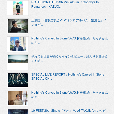
ROTTENGRAFFTY 4th Mini Album 『Goodbye to
Romance』 KAZUO...
三浦隆一(空想委員会Vo./G.) ソロアルバム『空集合』イ
ンタビ...
Nothing’s Carved In Stone Vo./G.村松拓 続・たっきゅん
のキ...
それでも世界が続くならインタビュー：終わりを見据え
ても尚...
SPECIAL LIVE REPORT：Nothing's Carved In Stone
SPECIAL ON...
Nothing’s Carved In Stone Vo./G.村松拓 続・たっきゅん
のキ...
10-FEET 20th Single『アオ』 Vo./G.TAKUMAインタビ