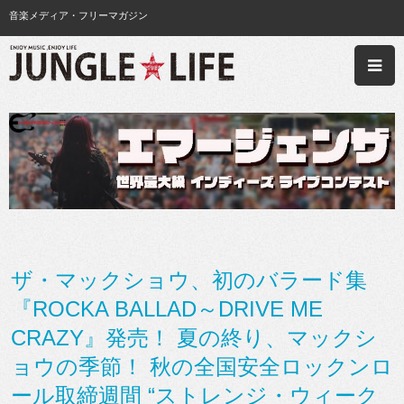
音楽メディア・フリーマガジン
ザ・マックショウ、初のバラード集
『ROCKA BALLAD～DRIVE ME
CRAZY』発売！ 夏の終り、マックシ
ョウの季節！ 秋の全国安全ロックンロ
ール取締週間 “ストレンジ・ウィーク