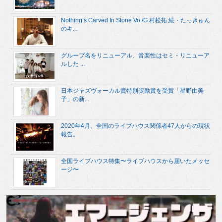
Nothing’s Carved In Stone Vo./G.村松拓 続・たっきゅん
のキ...
グループ名をリニューアル、音楽性はセミ・リニューア
ルした ...
日本ジャズヴォーカル賞特別奨励賞を受賞「星野由美
子」の新...
2020年4月、全国のライブハウス関係者47人からの現状
報告。
全国ライブハウス特集〜ライブハウスから届いたメッセ
ージ〜