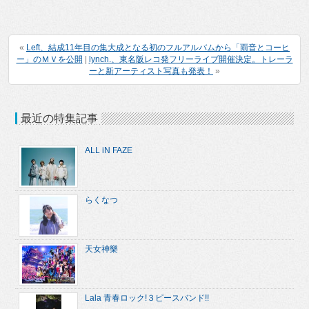
«
Left、結成11年目の集大成となる初のフルアルバムから「雨音とコーヒ
ー」のＭＶを公開
|
lynch.、東名阪レコ発フリーライブ開催決定。トレーラ
ーと新アーティスト写真も発表！
»
最近の特集記事
ALL iN FAZE
らくなつ
天女神樂
Lala 青春ロック!３ピースバンド!!