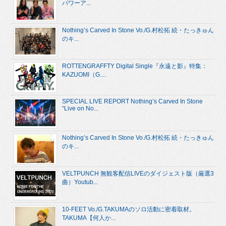
パワーア...
Nothing’s Carved In Stone Vo./G.村松拓 続・たっきゅん
のキ...
ROTTENGRAFFTY Digital Single『永遠と影』特集：
KAZUOMI（G....
SPECIAL LIVE REPORT Nothing’s Carved In Stone
“Live on No...
Nothing’s Carved In Stone Vo./G.村松拓 続・たっきゅん
のキ...
VELTPUNCH 無観客配信LIVEのダイジェスト版（厳選3
曲）Youtub...
10-FEET Vo./G.TAKUMAのソロ活動に密着取材。
TAKUMA【何人か...