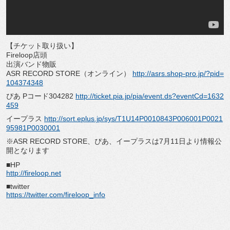
【チケット取り扱い】
Fireloop店頭
出演バンド物販
ASR RECORD STORE（オンライン）
http://asrs.shop-pro.jp/?pid=
104374348
ぴあ Pコード304282
http://ticket.pia.jp/pia/event.ds?eventCd=1632
459
イープラス
http://sort.eplus.jp/sys/T1U14P0010843P006001P0021
95981P0030001
※ASR RECORD STORE、ぴあ、イープラスは7月11日より情報公
開となります
■HP
http://fireloop.net
■twitter
https://twitter.com/fireloop_info