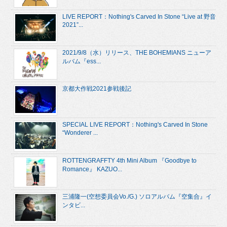
LIVE REPORT：Nothing's Carved In Stone “Live at 野音
2021”...
2021/9/8（水）リリース、THE BOHEMIANS ニューア
ルバム『ess...
京都大作戦2021参戦後記
SPECIAL LIVE REPORT：Nothing's Carved In Stone
“Wonderer ...
ROTTENGRAFFTY 4th Mini Album 『Goodbye to
Romance』 KAZUO...
三浦隆一(空想委員会Vo./G.) ソロアルバム『空集合』イ
ンタビ...