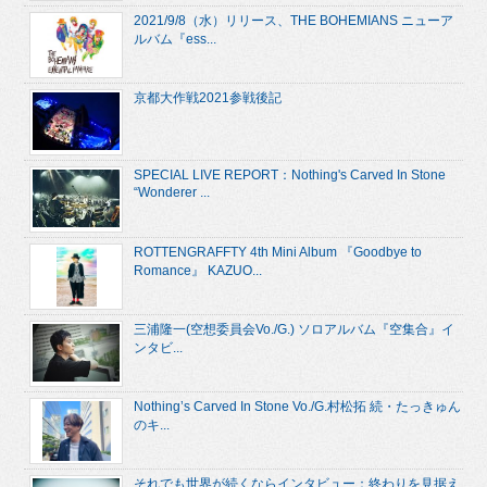
2021/9/8（水）リリース、THE BOHEMIANS ニューア
ルバム『ess...
京都大作戦2021参戦後記
SPECIAL LIVE REPORT：Nothing's Carved In Stone
“Wonderer ...
ROTTENGRAFFTY 4th Mini Album 『Goodbye to
Romance』 KAZUO...
三浦隆一(空想委員会Vo./G.) ソロアルバム『空集合』イ
ンタビ...
Nothing’s Carved In Stone Vo./G.村松拓 続・たっきゅん
のキ...
それでも世界が続くならインタビュー：終わりを見据え