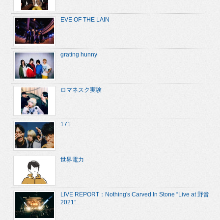
EVE OF THE LAIN
grating hunny
ロマネスク実験
171
世界電力
LIVE REPORT：Nothing's Carved In Stone “Live at 野音
2021”...