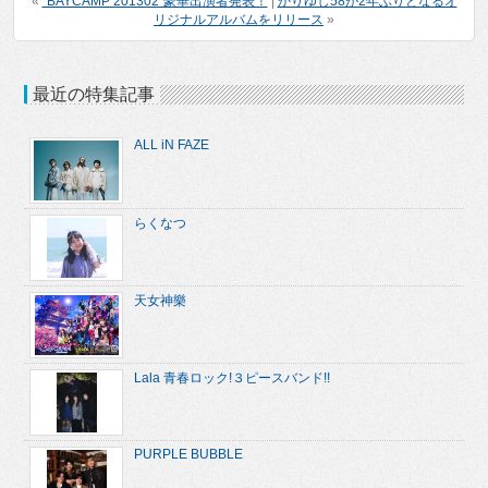
«
“BAYCAMP 201302”豪華出演者発表！
|
かりゆし58が2年ぶりとなるオ
リジナルアルバムをリリース
»
最近の特集記事
ALL iN FAZE
らくなつ
天女神樂
Lala 青春ロック!３ピースバンド!!
PURPLE BUBBLE