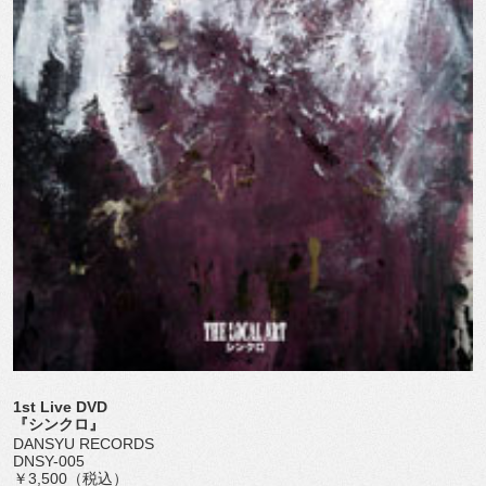
1st Live DVD
『シンクロ』
DANSYU RECORDS
DNSY-005
￥3,500（税込）