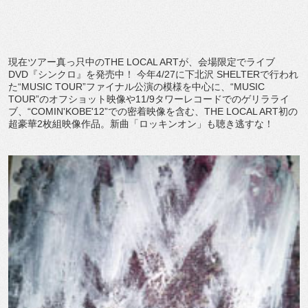
現在ツアー真っ只中のTHE LOCAL ARTが、会場限定でライブ
DVD『シンクロ』を発売中！ 今年4/27に下北沢 SHELTERで行われ
た“MUSIC TOUR”ファイナル公演の模様を中心に、“MUSIC
TOUR”のオフショット映像や11/9タワーレコードでのゲリラライ
ブ、“COMIN'KOBE'12”での密着映像を含む、THE LOCAL ART初の
超豪華2枚組映像作品。新曲「ロッキンオン」も聴き逃すな！