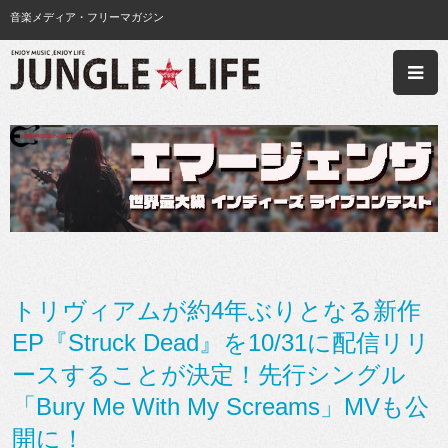
音楽メディア・フリーマガジン
トリヴィアムが約4年ぶりとなる新作
EP『Struck Dead』を10/31に配信リリ
ースすることが決定！先行シングル
「Bury Me With My Screams」MVも公
開に！