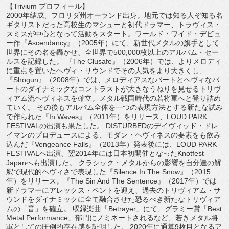
【Trivium プロフィール】
2000年結成、フロリダ州オーランド出身。
地元では知る人ぞ知る名
ギタリストだった高校生のマシューと初代
ドラマー、トラヴィス・
スミスが中心となって活動をスタート。
ワールド・ワイド・デビュ
ー作『Ascendancy』（
2005年）にて、
新世代メタルの旗手として
世界にその名を轟かせ、
全世界で500,000枚以上のアルバム・セー
ルスを記録した。 『The Clusafe』（2006年）では、
よりメロディ
に重点を置いたヘヴィ・
サウンドでその人気をより大きくし、
『Shogun』（
2008年）では、
メロディアスなパートとヘヴィなパ
ートのダイナミックなコントラ
ストが大きなうねりを見せるトリヴ
ィアム流ヘヴィネスを確立。
メタル戦国時代の若将軍へと登り詰め
ていく。 その後もアルバム全体を一つの表現方法とする新たな試み
で作られ
た『In Waves』（2011年）をリリース、LOUD PARK
FESTIVALの出演も果たした。 DISTURBEDのデイヴィッド・
ドレ
イマンのプロデュースによる、モダン・
ヘヴィネスの要素をも飲み
込んだ『Vengeance Falls』（2013年）発表後には、LOUD PARK
FESTIVALへ出演、
翌2014年には日本初開催となったKnotfest
Japanへも出演した。 クラシック・
メタルからの影響を自分達の解
釈で現代的ヘヴィさで表現した『
Silence In The Snow』（2015
年）をリリース。『The Sin And The Sentence』（2017年）では
新ドラマーにアレックス・ベントを迎え、過去のトリヴィアム・
サ
ウンドをダイナミックに全て融合させた恐るべき新たなトリヴィ
ア
ムの「音」を確立。 収録楽曲「Betrayer」にて、グラミー賞「Best
Metal Performance」部門にノミネートされるなど、
若きメタル将
軍としての圧倒的存在感を証明した。 2020年に通算9枚目となるア