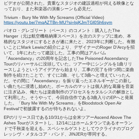
ビデオが公開された。
貴重なスタジオの建設過程が伺える映像とな
っており、
また和楽器の演奏シーンも必見だ。
Trivium - Bury Me With My Screams (Official Video)
https://youtu.be/7mqAZTBn-MU?
si=lsjKJmTGl0Sh6sym
パオロ・グレゴリート（ベース）のコメント：購入したThe
Hanger（元は航空機格納庫スペース）
を次のステップに進め、
本
格的なスタジオにするときが遂に来たと、
2023年に判断した。有難
いことにMark Lewisの紹介により、デザイナーのRoger D’Arcyを招
いて、1年にわたって建設した。
工事の間はアルバム
『Ascendancy』
の20周年を記念したThe Poisoned Ascendancy
Tourのリハーサルに没頭していた。
ツアー中にシングルを1曲リリ
ースしようというアイデアから始ま
り、工事の完了を待つ間に楽曲
制作を続けたことで、すぐに2曲、
そして3曲へと増えていったん
だ。その間に『
Ascendancy』
を振り返ったエネルギーがこの新し
い曲たちに浸透し始めた。
ボーカルのマットは個人的な葛藤を音楽
に注ぎ込み、
俺たちは楽曲制作のプロセスをカタルシスの解放とし
て利用した。
そうやって、今回自信作である3曲入りのEPへと発展
した。「
Bury Me With My Screams」をBloodstock Open Air
Festivalで初披露するのが待ちきれないよ。
EPのリリース日である10/31からは全米ツアーAscend Above The
Ashes Tourがスタートし、12/
14にはホームタウンであるオーラン
ドで千秋楽を迎える。
スペシャルゲストとしてウクライナのプログ
レッシヴ・
メタルコア・バンド、JINJERが帯同する。