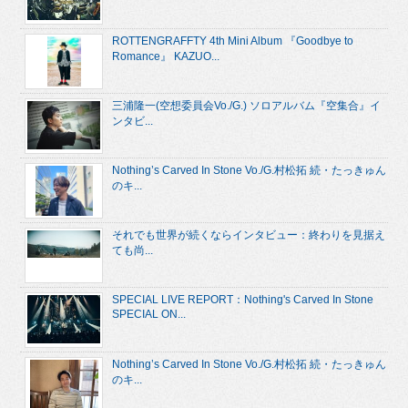
ROTTENGRAFFTY 4th Mini Album 『Goodbye to
Romance』 KAZUO...
三浦隆一(空想委員会Vo./G.) ソロアルバム『空集合』イ
ンタビ...
Nothing’s Carved In Stone Vo./G.村松拓 続・たっきゅん
のキ...
それでも世界が続くならインタビュー：終わりを見据え
ても尚...
SPECIAL LIVE REPORT：Nothing's Carved In Stone
SPECIAL ON...
Nothing’s Carved In Stone Vo./G.村松拓 続・たっきゅん
のキ...