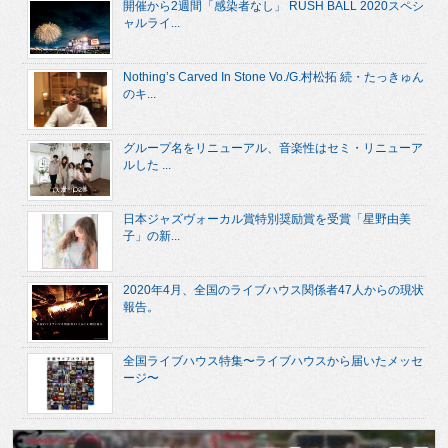
開催から2週間「感染者なし」 RUSH BALL 2020スペシ
ャルライ...
Nothing’s Carved In Stone Vo./G.村松拓 続・たっきゅん
のキ...
グループ名をリニューアル、音楽性はセミ・リニューア
ルした ...
日本ジャズヴォーカル賞特別奨励賞を受賞「星野由美
子」の新...
2020年4月、全国のライブハウス関係者47人からの現状
報告。
全国ライブハウス特集〜ライブハウスから届いたメッセ
ージ〜