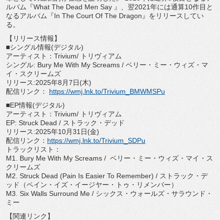
ルバム『What The Dead Men Say 』、翌2021年には通算10作目と
なるアルバム『In The Court Of The Dragon』をリリースしてい
る。
【リリース情報】
■シングル情報(デジタル)
アーティスト：Trivium/ トリヴィアム
シングル: Bury Me With My Screams / ベリー・ミー・ウィズ・マ
イ・スクリームズ
リリース:2025年8月7日(木)
配信リンク：
https://wmj.lnk.to/Trivium_
BMWMSPu
■EP情報(デジタル)
アーティスト：Trivium/ トリヴィアム
EP: Struck Dead / ストラック・デッド
リリース:2025年10月31日(金)
配信リンク：
https://wmj.lnk.to/
Trivium_SDPu
トラックリスト：
M1. Bury Me With My Screams / ベリー・ミー・ウィズ・マイ・ス
クリームズ
M2. Struck Dead (Pain Is Easier To Remember) / ストラック・デ
ッド（ペイン・イズ・イージヤー・トゥ・
リメンバー）
M3. Six Walls Surround Me / シックス・ウォールズ・サラウンド・
ミー
【関連リンク】