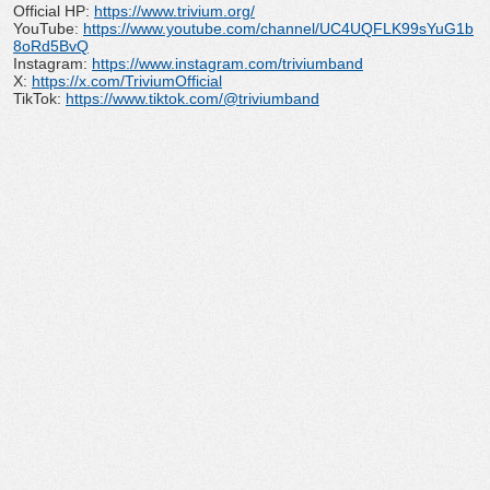
Official HP:
https://www.trivium.org/
YouTube:
https://www.youtube.com/
channel/
UC4UQFLK99sYuG1b
8oRd5BvQ
Instagram:
https://www.instagram.com/
triviumband
X:
https://x.com/TriviumOfficial
TikTok:
https://www.tiktok.com/@
triviumband