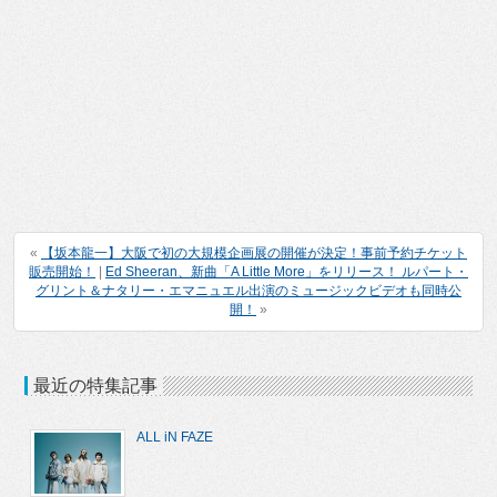
«
【坂本龍一】大阪で初の大規模企画展の開催が決定！事前予約チケット
販売開始！
|
Ed Sheeran、新曲「A Little More」をリリース！ ルパート・
グリント＆ナタリー・エマニュエル出演のミュージックビデオも同時公
開！
»
最近の特集記事
ALL iN FAZE