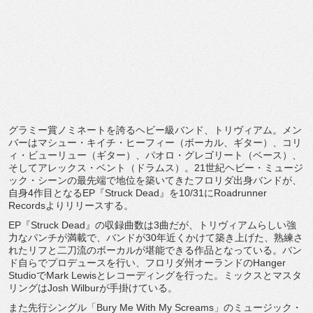
グラミー賞ノミネートを誇るヘビー級バンド、トリヴィアム。
メン
バーはマシュー・キイチ・ヒーフィー（ボーカル、ギター）、
コリ
ィ・ビューリュー（ギター）、パオロ・グレゴリート（
ベース）、
そしてアレックス・ベント（ドラムス）。
21世紀ヘビー・ミュージ
ック・
シーンの最先端で地位を築いてきたフロリダ出身バンドが、
自身4作目となるEP『Struck Dead』を10/31にRoadrunner
Recordsよりリリースする。
EP『Struck Dead』の収録曲数は3曲だが、
トリヴィアムらしい強
力なパンチが満載で、
バンドが30年近くかけて築き上げた、
熟練さ
れたリフと二刀流のボーカルが堪能できる作品となっている
。バン
ド自らでプロデュースを行い、
フロリダ州オーランドのHanger
StudioでMark Lewisとレコーディングを行った。
ミックスとマスタ
リングはJosh Wilburが手掛けている。
また先行シングル「Bury Me With My Screams」のミュージック・