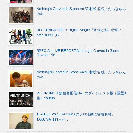
Nothing’s Carved In Stone Vo./G.村松拓 続・たっきゅん
のキ...
ROTTENGRAFFTY Digital Single『永遠と影』特集：
KAZUOMI（G....
SPECIAL LIVE REPORT Nothing’s Carved In Stone
“Live on No...
Nothing’s Carved In Stone Vo./G.村松拓 続・たっきゅん
のキ...
VELTPUNCH 無観客配信LIVEのダイジェスト版（厳選3
曲）Youtub...
10-FEET Vo./G.TAKUMAのソロ活動に密着取材。
TAKUMA【何人か...