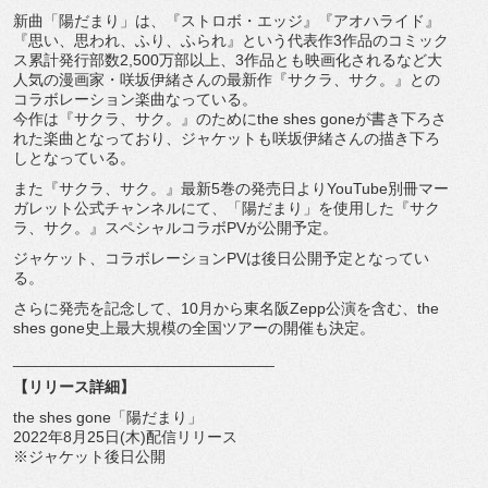
新曲「陽だまり」は、『ストロボ・エッジ』『アオハライド』
『
思い、思われ、ふり、ふられ』
という代表作3作品のコミック
ス累計発行部数2,
500万部以上、3作品とも映画化されるなど大
人気の漫画家・
咲坂伊緒さんの最新作『サクラ、サク。』
との
コラボレーション楽曲なっている。
今作は『サクラ、サク。』のためにthe shes goneが書き下ろさ
れた楽曲となっており、
ジャケットも咲坂伊緒さんの描き下ろ
しとなっている。
また『サクラ、サク。』
最新5巻の発売日よりYouTube別冊マー
ガレット公式チャン
ネルにて、「陽だまり」を使用した『サク
ラ、サク。』
スペシャルコラボPVが公開予定。
ジャケット、コラボレーションPVは後日公開予定となってい
る。
さらに発売を記念して、10月から東名阪Zepp公演を含む、
the
shes gone史上最大規模の全国ツアーの開催も決定。
______________________________
【リリース詳細】
the shes gone「陽だまり」
2022年8月25日(木)配信リリース
※ジャケット後日公開
______________________________