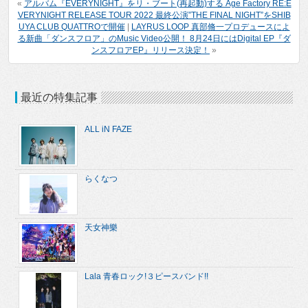
«
アルバム『EVERYNIGHT』をリ・ブート(再起動)する Age Factory RE:E
VERYNIGHT RELEASE TOUR 2022 最終公演”THE FINAL NIGHT”をSHIB
UYA CLUB QUATTROで開催
|
LAYRUS LOOP 真部脩一プロデュースによ
る新曲「ダンスフロア」のMusic Video公開！ 8月24日にはDigital EP『ダ
ンスフロアEP』リリース決定！
»
最近の特集記事
ALL iN FAZE
らくなつ
天女神樂
Lala 青春ロック!３ピースバンド!!