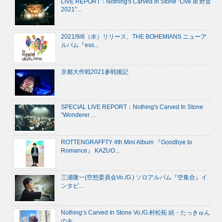
LIVE REPORT：Nothing's Carved In Stone “Live at 野音
2021”...
2021/9/8（水）リリース、THE BOHEMIANS ニューア
ルバム『ess...
京都大作戦2021参戦後記
SPECIAL LIVE REPORT：Nothing's Carved In Stone
“Wonderer ...
ROTTENGRAFFTY 4th Mini Album 『Goodbye to
Romance』 KAZUO...
三浦隆一(空想委員会Vo./G.) ソロアルバム『空集合』イ
ンタビ...
Nothing’s Carved In Stone Vo./G.村松拓 続・たっきゅん
のキ...