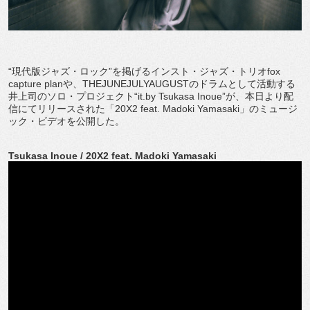
“現代版ジャズ・ロック”を掲げるインスト・ジャズ・トリオfox
capture planや、THEJUNEJULYAUGUSTのドラムとして活動する
井上司のソロ・プロジェクト“it.by Tsukasa Inoue”が、本日より配
信にてリリースされた「20X2 feat. Madoki Yamasaki」のミュージ
ック・ビデオを公開した。
Tsukasa Inoue / 20X2 feat. Madoki Yamasaki