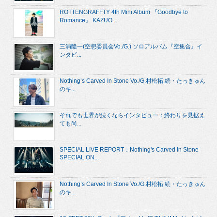
ROTTENGRAFFTY 4th Mini Album 『Goodbye to
Romance』 KAZUO...
三浦隆一(空想委員会Vo./G.) ソロアルバム『空集合』イ
ンタビ...
Nothing’s Carved In Stone Vo./G.村松拓 続・たっきゅん
のキ...
それでも世界が続くならインタビュー：終わりを見据え
ても尚...
SPECIAL LIVE REPORT：Nothing's Carved In Stone
SPECIAL ON...
Nothing’s Carved In Stone Vo./G.村松拓 続・たっきゅん
のキ...