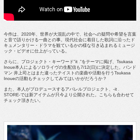
今作は、2020年、世界が大混乱の中で、社会への疑問や希望を言葉
と音で語りかける一曲との事。現代社会に着目した歌詞に沿ったド
キュメンタリー・ドラマを観ているかの様な引き込まれるミュージ
ック・ビデオに仕上がっている。
さらに、プロジェクト・キーワード”it .”をテーマに掲げ、Tsukasa
Inoue本人によるソロライヴの生配信も7/12(日)に決定した。バンド
マン 井上司とはまた違ったテイストの楽曲や活動を行うTsukasa
Inoueの活動もチェックしてみてはいかがだろうか？
また、本人がプロデュースするアパレルプロジェクト、-it .
STORE-では新アイテムが只今より公開された。こちらも合わせて
チェック頂きたい。