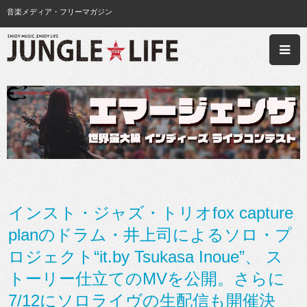
音楽メディア・フリーマガジン
インスト・ジャズ・トリオfox capture
planのドラム・井上司によるソロ・プ
ロジェクト“it.by Tsukasa Inoue”、 ス
トーリー仕立てのMVを公開。さらに
7/12にソロライヴの生配信も開催決