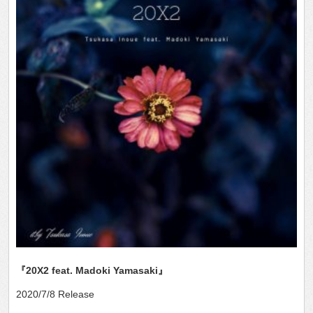
『20X2 feat. Madoki Yamasaki』
2020/7/8 Release