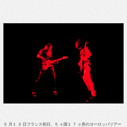
５ ⽉１ ３ 日フランス初⽇、５ ヶ国１ ７ ヶ所のヨーロッパツアー