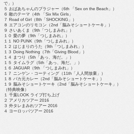
で」）
５ おばあちゃんのブラジャー（6th 「Sex on the Beach」）
６ 敵のテーマ（4th 「Six Mix Girls」
７ Road of Girl（8th「SHOCKING」）
８ エアコンのリモコン（2nd「脳みそショートケーキ」）
９ さいあくま（9th「つしまみれ」）
１０ 愛の夢（9th「つしまみれ」）
１１ NO PUNK（9th「つしまみれ」）
１２ はじまりのうた（9th「つしまみれ」）
１３ Doing Nothing（7th「Giving Blood」）
１４ まつり（5th「あっ、海だ。」）
１５ タイムラグ（5th「あっ、海だ。」）
１６ JAGUAR（9th 「つしまみれ」）
１７ ニンゲン・コーティング（11th「⼈人間放棄」）
１８ バカ元カレー（2nd「脳みそショートケーキ」）
１９ 脳みそショートケーキ（2nd「脳みそショートケーキ」）
（特典映像）
１ 千葉LOOK ライブ打ち上げ
２ アメリカツアー 2016
３ 外タレまみれツアー 2016
４ ヨーロッパツアー 2016