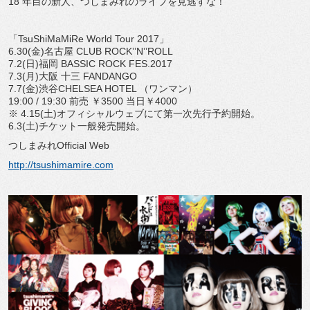
18 年目の新人、つしまみれのライブを⾒逃すな！
「TsuShiMaMiRe World Tour 2017」
6.30(⾦)名古屋 CLUB ROCKʼ’Nʼ’ROLL
7.2(⽇)福岡 BASSIC ROCK FES.2017
7.3(⽉)⼤阪 十三 FANDANGO
7.7(⾦)渋⾕CHELSEA HOTEL （ワンマン）
19:00 / 19:30 前売 ￥3500 当日￥4000
※ 4.15(土)オフィシャルウェブにて第一次先行予約開始。
6.3(⼟)チケット一般発売開始。
つしまみれOfficial Web
http://tsushimamire.com