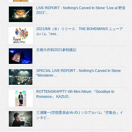
LIVE REPORT：Nothing's Carved In Stone “Live at 野音
2021”...
2021/9/8（水）リリース、THE BOHEMIANS ニューア
ルバム『ess...
京都大作戦2021参戦後記
SPECIAL LIVE REPORT：Nothing's Carved In Stone
“Wonderer ...
ROTTENGRAFFTY 4th Mini Album 『Goodbye to
Romance』 KAZUO...
三浦隆一(空想委員会Vo./G.) ソロアルバム『空集合』イ
ンタビ...