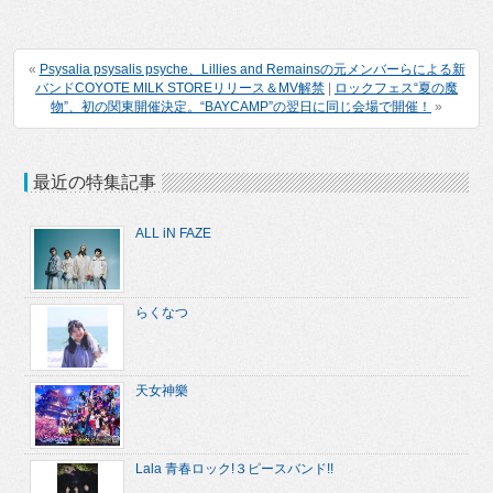
«
Psysalia psysalis psyche、Lillies and Remainsの元メンバーらによる新
バンドCOYOTE MILK STOREリリース＆MV解禁
|
ロックフェス“夏の魔
物”、初の関東開催決定。“BAYCAMP”の翌日に同じ会場で開催！
»
最近の特集記事
ALL iN FAZE
らくなつ
天女神樂
Lala 青春ロック!３ピースバンド!!