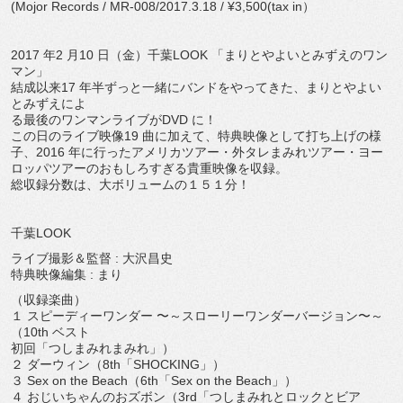
(Mojor Records / MR‑008/2017.3.18 / ¥3,500(tax in）
2017 年2 月10 日（⾦）千葉LOOK 「まりとやよいとみずえのワン
マン」
結成以来17 年半ずっと一緒にバンドをやってきた、まりとやよい
とみずえによ
る最後のワンマンライブがDVD に！
この⽇のライブ映像19 曲に加えて、特典映像として打ち上げの様
子、2016 年に行ったアメリカツアー・外タレまみれツアー・ヨー
ロッパツアーのおもしろすぎる貴重映像を収録。
総収録分数は、大ボリュームの１５１分！
千葉LOOK
ライブ撮影＆監督 : 大沢昌史
特典映像編集 : まり
（収録楽曲）
１ スピーディーワンダー 〜～スローリーワンダーバージョン〜～
（10th ベスト
初回「つしまみれまみれ」）
２ ダーウィン（8th「SHOCKING」）
３ Sex on the Beach（6th「Sex on the Beach」）
４ おじいちゃんのおズボン（3rd「つしまみれとロックとビア