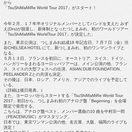
から
「TsuShiMaMiRe World Tour 2017」がスタート！
今年２月、１７年半オリジナルメンバーとしてバンドを支えた みず
え(Drs)が脱退し、新体制となったつしまみれ、初のワールドツアー
「TsuShiMaMiRe WorldTour 2017」が決定した。
また、東京公演は、つしまみれ結成18 年記念⽇、7 月７⽇（⾦）渋
谷CHELSEA HOTEL にて。新つしまみれ、初のワンマンライブと
なる。
５⽉１３日、フランスを初日に、オーストリア、スイス、ドイツ、
ハンガリーをまわるヨーロッパツアーは、メイン公演の他、フラン
ス、スイスの⼤型フェスへの出演、ASIAN DUB FOUNDATION、
PEELANDER Zとの共演も決定。
その後は、日本、ロシア、アメリカ、アジアでのライブを予定して
いる。
（詳細は後⽇発表。）
また、ヨーロッパからスタートする「TsuShiMaMiRe World Tour
2017」初⽇から、つしまみれ初のアナログ盤「Beginning」を会場
限定で発売する。
こちらは、アナログ盤ベスト。メンバー選曲の10 曲を中村宗一郎
（PEACEMUSIC）がマスタリング。
日本では、東京ワンマン公演の他、名古屋、大阪、福岡のライブも
決定！