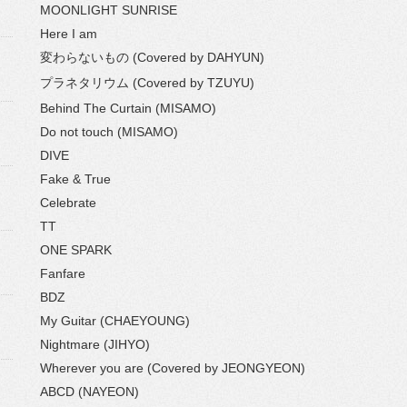
MOONLIGHT SUNRISE
Here I am
変わらないもの (Covered by DAHYUN)
プラネタリウム (Covered by TZUYU)
Behind The Curtain (MISAMO)
Do not touch (MISAMO)
DIVE
Fake & True
Celebrate
TT
ONE SPARK
Fanfare
BDZ
My Guitar (CHAEYOUNG)
Nightmare (JIHYO)
Wherever you are (Covered by JEONGYEON)
ABCD (NAYEON)