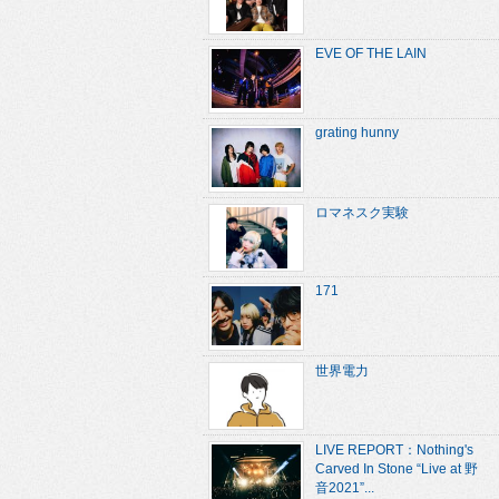
EVE OF THE LAIN
grating hunny
ロマネスク実験
171
世界電力
LIVE REPORT：Nothing's
Carved In Stone “Live at 野
音2021”...