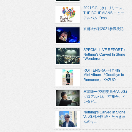
2021/9/8（水）リリース、
THE BOHEMIANS ニュー
アルバム『ess...
京都大作戦2021参戦後記
SPECIAL LIVE REPORT：
Nothing's Carved In Stone
“Wonderer ...
ROTTENGRAFFTY 4th
Mini Album 『Goodbye to
Romance』 KAZUO...
三浦隆一(空想委員会Vo./G.)
ソロアルバム『空集合』イ
ンタビ...
Nothing’s Carved In Stone
Vo./G.村松拓 続・たっきゅ
んのキ...