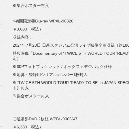
※集合ポスター封入
○初回限定盤Blu-ray WPXL-90326
￥9,680（税込）
収録内容：
2024年7月28日 日産スタジアム公演ライブ映像全曲収録（約18
特典映像「Documentary of “TWICE 5TH WORLD TOUR 'READY
定）
※60Pフォトブックレット / ボックス＋デジパック仕様
※応募・登録用シリアルナンバー1枚封入
※“TWICE 5TH WORLD TOUR 'READY TO BE' in JAP
ト】封入
※集合ポスター封入
〇通常盤DVD 2枚組 WPBL-90666/7
￥6,380（税込）