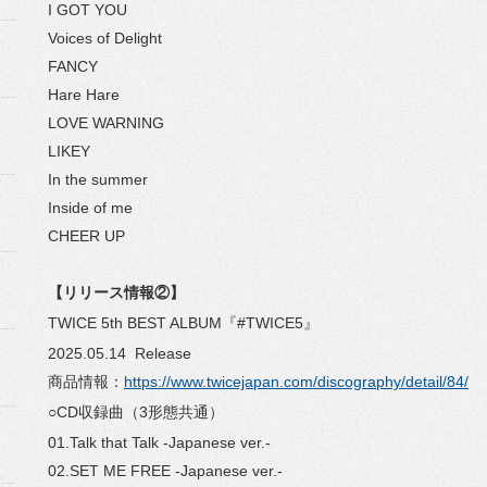
I GOT YOU
Voices of Delight
FANCY
Hare Hare
LOVE WARNING
LIKEY
In the summer
Inside of me
CHEER UP
【リリース情報②】
TWICE 5th BEST ALBUM『#TWICE5』
2025.05.14 Release
商品情報：
https://www.twicejapan.com/discography/detail/84/
○CD収録曲（3形態共通）
01.Talk that Talk -Japanese ver.-
02.SET ME FREE -Japanese ver.-