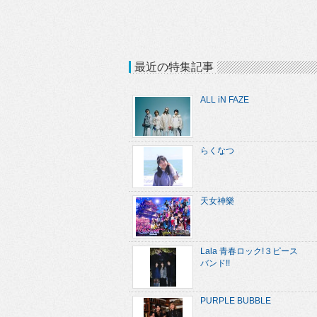
最近の特集記事
ALL iN FAZE
らくなつ
天女神樂
Lala 青春ロック!３ピース
バンド!!
PURPLE BUBBLE