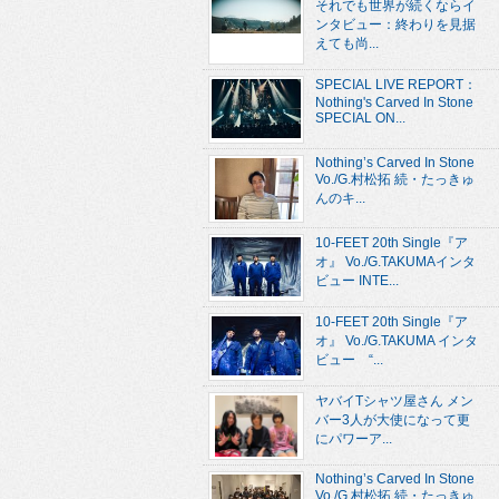
それでも世界が続くならイ
ンタビュー：終わりを見据
えても尚...
SPECIAL LIVE REPORT：
Nothing's Carved In Stone
SPECIAL ON...
Nothing’s Carved In Stone
Vo./G.村松拓 続・たっきゅ
んのキ...
10-FEET 20th Single『ア
オ』 Vo./G.TAKUMAインタ
ビュー INTE...
10-FEET 20th Single『ア
オ』 Vo./G.TAKUMA インタ
ビュー “...
ヤバイTシャツ屋さん メン
バー3人が大使になって更
にパワーア...
Nothing’s Carved In Stone
Vo./G.村松拓 続・たっきゅ