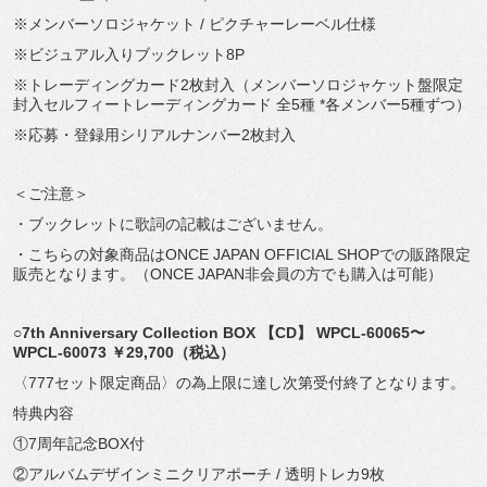
※メンバーソロジャケット / ピクチャーレーベル仕様
※ビジュアル入りブックレット8P
※トレーディングカード2枚封入（メンバーソロジャケット盤限定
封入セルフィートレーディングカード 全5種 *各メンバー5種ずつ）
※応募・登録用シリアルナンバー2枚封入
＜ご注意＞
・ブックレットに歌詞の記載はございません。
・こちらの対象商品はONCE JAPAN OFFICIAL SHOPでの販路限定
販売となります。（ONCE JAPAN非会員の方でも購入は可能）
○7th Anniversary Collection BOX
【
CD
】
WPCL-60065
〜
WPCL-60073
￥
29,700
（
税込
）
〈777セット限定商品〉の為上限に達し次第受付終了となります。
特典内容
①7周年記念BOX付
②アルバムデザインミニクリアポーチ / 透明トレカ9枚