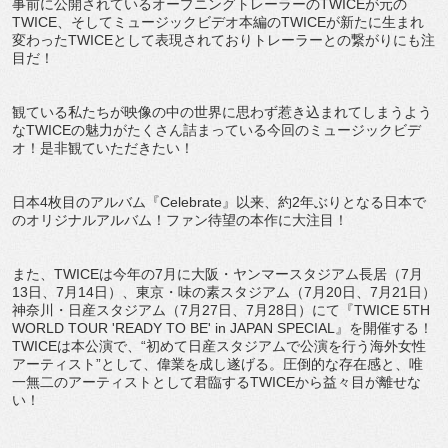
事前に公開されているオープニングトレーラーのTWICEが元の
TWICE、そしてミュージックビデオ本編のTWICEが新たに生まれ
変わったTWICEとして表現されておりトレーラーとの繋がりにも注
目だ！
観ている私たちが映像の中の世界に思わず惹き込まれてしまうよう
なTWICEの魅力がたくさん詰まっている今回のミュージックビデ
オ！是非観ていただきたい！
日本4枚目のアルバム『Celebrate』以来、約2年ぶりとなる日本で
のオリジナルアルバム！ファン待望の本作に大注目！
また、TWICEは今年の7月に大阪・ヤンマースタジアム長居（7月
13日、7月14日）、東京・味の素スタジアム（7月20日、7月21日）
神奈川・日産スタジアム（7月27日、7月28日）にて『TWICE 5TH
WORLD TOUR 'READY TO BE' in JAPAN SPECIAL』を開催する！
TWICEは本公演で、“初めて日産スタジアムで公演を行う海外女性
アーティスト”として、偉業を成し遂げる。圧倒的な存在感と、唯
一無二のアーティストとして君臨するTWICEから益々目が離せな
い！