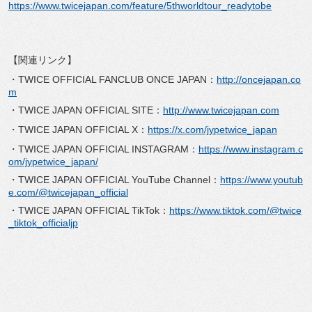
https://www.twicejapan.com/feature/5thworldtour_readytobe
【関連リンク】
・TWICE OFFICIAL FANCLUB ONCE JAPAN：
http://oncejapan.co
m
・TWICE JAPAN OFFICIAL SITE：
http://www.twicejapan.com
・TWICE JAPAN OFFICIAL X：
https://x.com/jypetwice_japan
・TWICE JAPAN OFFICIAL INSTAGRAM：
https://www.instagram.c
om/jypetwice_japan/
・TWICE JAPAN OFFICIAL YouTube Channel：
https://www.youtub
e.com/@twicejapan_official
・TWICE JAPAN OFFICIAL TikTok：
https://www.tiktok.com/@twice
_tiktok_officialjp