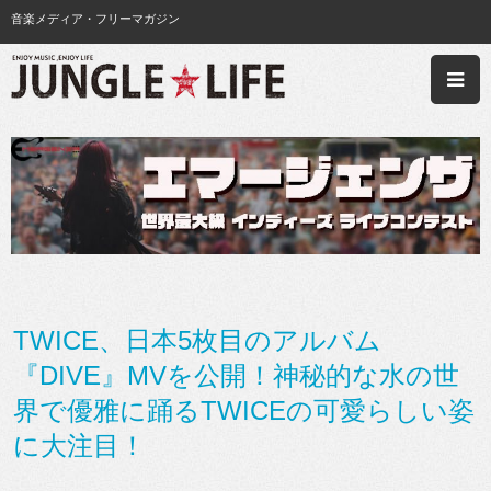
音楽メディア・フリーマガジン
TWICE、日本5枚目のアルバム
『DIVE』MVを公開！神秘的な水の世
界で優雅に踊るTWICEの可愛らしい姿
に大注目！