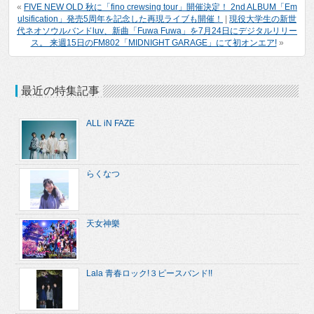
«
FIVE NEW OLD 秋に「fino crewsing tour」開催決定！ 2nd ALBUM「Em
ulsification」発売5周年を記念した再現ライブも開催！
|
現役大学生の新世
代ネオソウルバンドluv、新曲「Fuwa Fuwa」を7月24日にデジタルリリー
ス。 来週15日のFM802「MIDNIGHT GARAGE」にて初オンエア!
»
最近の特集記事
ALL iN FAZE
らくなつ
天女神樂
Lala 青春ロック!３ピースバンド!!