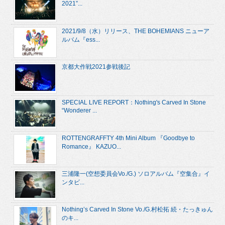
2021”...
2021/9/8（水）リリース、THE BOHEMIANS ニューア
ルバム『ess...
京都大作戦2021参戦後記
SPECIAL LIVE REPORT：Nothing's Carved In Stone
“Wonderer ...
ROTTENGRAFFTY 4th Mini Album 『Goodbye to
Romance』 KAZUO...
三浦隆一(空想委員会Vo./G.) ソロアルバム『空集合』イ
ンタビ...
Nothing’s Carved In Stone Vo./G.村松拓 続・たっきゅん
のキ...