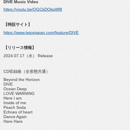
DIVE Music Video
https://youtu.be/QGCkDOkpWf8
【特設サイト】
https://www.twicejapan.com/feature/DIVE
【リリース情報】
2024.07.17（水） Release
CD収録曲（全形態共通）
Beyond the Horizon
DIVE
Ocean Deep
LOVE WARNING
Here I am
Inside of me
Peach Soda
Echoes of heart
Dance Again
Hare Hare