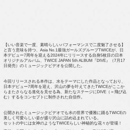
【いい音楽で一度、素晴らしいパフォーマンスで二度魅了させる】
と言う意味を持つ、Asia No.1最強ガールズグループTWICEが、日
本デビュー7周年を迎える2024年にリリースする自身5枚目の日本
オリジナルアルバム、TWICE JAPAN 5th ALBUM『DIVE』（7月17
日発売）のミュージックビデオを公開した。
今回リリースされる本作は、水をテーマにした作品となっており、
日本デビュー7周年を迎え、沢山の夢を叶えてきたTWICEがここか
らまたさらなる進化を見せる為、新たなステージにDIVE（＝飛び込
む）するをコンセプトに制作された自信作。
公開されたミュージックビデオでも水の世界で優雅に踊るTWICEの
美しく可愛らしい姿が盛り沢山に詰め込まれている。
セットの中には女神のようなTWICEらしい神秘的な花々が登場！