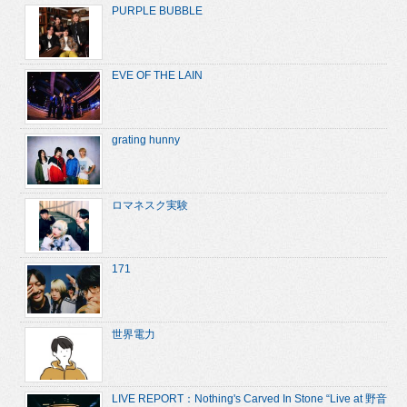
PURPLE BUBBLE
EVE OF THE LAIN
grating hunny
ロマネスク実験
171
世界電力
LIVE REPORT：Nothing's Carved In Stone “Live at 野音